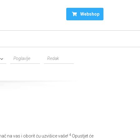
Webshop
4
mač na vas i oborit ću uzvišice vaše!
Opustjet će