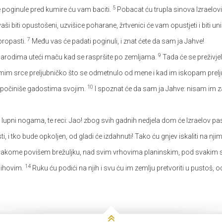
5
aše poginule pred kumire ću vam baciti.
Pobacat ću trupla sinova Izraelovih
ši biti opustošeni, uzvišice poharane, žrtvenici će vam opustjeti i biti uništ
7
 propasti.
Među vas će padati poginuli, i znat ćete da sam ja Jahve!
9
u narodima uteći maču kad se raspršite po zemljama.
Tada će se preživ
im srce preljubničko što se odmetnulo od mene i kad im iskopam prelju
10
h počiniše gadostima svojim.
I spoznat će da sam ja Jahve: nisam im za
upni nogama, te reci: Jao! zbog svih gadnih nedjela dom će Izraelov pas
i, i tko bude opkoljen, od gladi će izdahnuti! Tako ću gnjev iskaliti na nj
svakome povišem brežuljku, nad svim vrhovima planinskim, pod svakim
14
jihovim.
Ruku ću podići na njih i svu ću im zemlju pretvoriti u pustoš, 