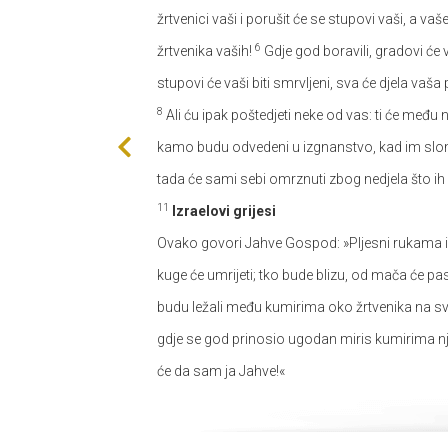
žrtvenici vaši i porušit će se stupovi vaši, a v
6
žrtvenika vaših!
Gdje god boravili, gradovi će va
stupovi će vaši biti smrvljeni, sva će djela vaša
8
Ali ću ipak poštedjeti neke od vas: ti će međ
kamo budu odvedeni u izgnanstvo, kad im slom
tada će sami sebi omrznuti zbog nedjela što i
11
Izraelovi grijesi
Ovako govori Jahve Gospod: »Pljesni rukama i l
kuge će umrijeti; tko bude blizu, od mača će past
budu ležali među kumirima oko žrtvenika na 
gdje se god prinosio ugodan miris kumirima n
će da sam ja Jahve!«