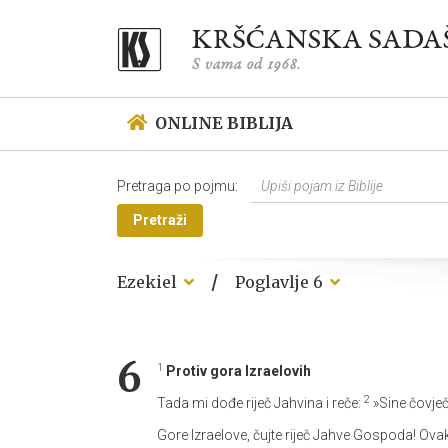
ONLINE BIBLIJA
Pretraga po pojmu:
Pretraži
/
Ezekiel
Poglavlje 6
6
1
Protiv gora Izraelovih
2
Tada mi dođe riječ Jahvina i reče:
»Sine čovječ
Gore Izraelove, čujte riječ Jahve Gospoda! Ovak