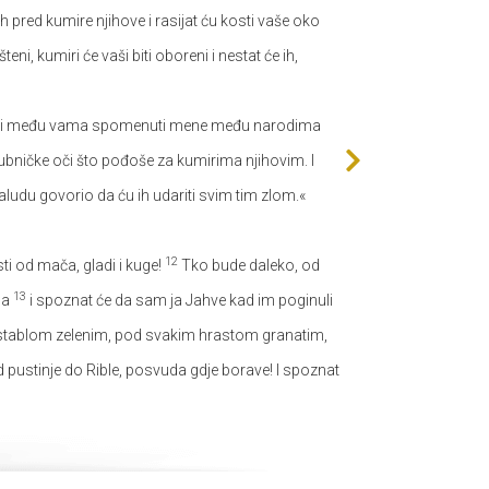
 pred kumire njihove i rasijat ću kosti vaše oko
eni, kumiri će vaši biti oboreni i nestat će ih,
jeli među vama spomenuti mene među narodima
bničke oči što pođoše za kumirima njihovim. I
ludu govorio da ću ih udariti svim tim zlom.«
12
ti od mača, gladi i kuge!
Tko bude daleko, od
13
ima
i spoznat će da sam ja Jahve kad im poginuli
 stablom zelenim, pod svakim hrastom granatim,
od pustinje do Rible, posvuda gdje borave! I spoznat