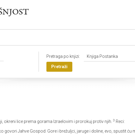
Pretraga po knjizi:
Knjiga Postanka
Pretraži
3
ji, okreni lice prema gorama Izraelovim i prorokuj protiv njih.
Reci:
o govori Jahve Gospod: Gore i brežuljci, jaruge i doline, evo, spustit ću 