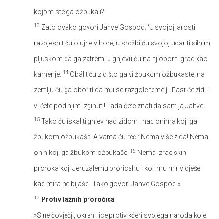
kojom ste ga ožbukali?’’
13
Zato ovako govori Jahve Gospod: ‘U svojoj jarosti
razbjesnit ću olujne vihore, u srdžbi ću svojoj udariti silnim
pljuskom da ga zatrem, u gnjevu ću na nj oboriti grad kao
14
kamenje.
Obálit ću zid što ga vi žbukom ožbukaste, na
zemlju ću ga oboriti da mu se razgole temelji. Past će zid, i
vi ćete pod njim izginuti! Tada ćete znati da sam ja Jahve!
15
Tako ću iskaliti gnjev nad zidom i nad onima koji ga
žbukom ožbukaše. A vama ću reći: Nema više zida! Nema
16
onih koji ga žbukom ožbukaše.
Nema izraelskih
proroka koji Jeruzalemu proricahu i koji mu mir vidješe
kad mira ne bijaše.’ Tako govori Jahve Gospod.«
17
Protiv lažnih proročica
»Sine čovječji, okreni lice protiv kćeri svojega naroda koje