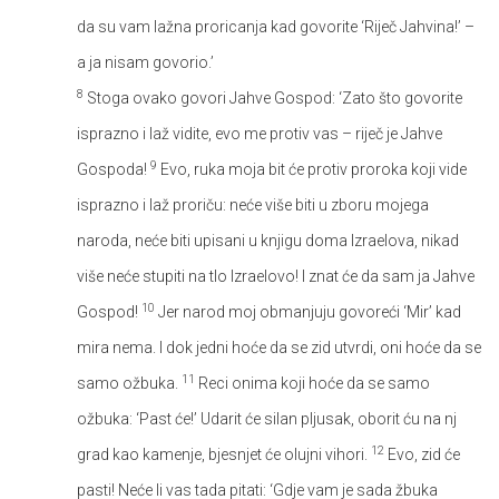
da su vam lažna proricanja kad govorite ‘Riječ Jahvina!’ –
a ja nisam govorio.’
8
Stoga ovako govori Jahve Gospod: ‘Zato što govorite
isprazno i laž vidite, evo me protiv vas – riječ je Jahve
9
Gospoda!
Evo, ruka moja bit će protiv proroka koji vide
isprazno i laž proriču: neće više biti u zboru mojega
naroda, neće biti upisani u knjigu doma Izraelova, nikad
više neće stupiti na tlo Izraelovo! I znat će da sam ja Jahve
10
Gospod!
Jer narod moj obmanjuju govoreći ‘Mir’ kad
mira nema. I dok jedni hoće da se zid utvrdi, oni hoće da se
11
samo ožbuka.
Reci onima koji hoće da se samo
ožbuka: ‘Past će!’ Udarit će silan pljusak, oborit ću na nj
12
grad kao kamenje, bjesnjet će olujni vihori.
Evo, zid će
pasti! Neće li vas tada pitati: ‘Gdje vam je sada žbuka