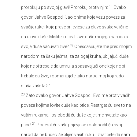
18
prorokuju po svojoj glavi! Prorokuj protiv njih:
Ovako
govori Jahve Gospod: ‘Jao onima koje vezu poveze za
svačije ruke i koje prave prijevjese za glave svake veličine
da ulove duše! Mislite li uloviti sve duše mojega naroda a
19
svoje duše sačuvati žive?
Obeščašćujete me pred mojim
narodom za šaku ječma, za zalogaj kruha, ubijajući duše
koje ne bi trebale da umru, a spasavajući one koje ne bi
trebale da žive; i obmanjujete tako narod moj koji rado
sluša vaše laži.’
20
Zato ovako govori Jahve Gospod: ‘Evo me protiv vaših
poveza kojima lovite duše kao ptice! Rastrgat ću sve to na
vašim rukama i oslobodit ću duše koje time hvatate kao
21
ptice!
Poderat ću vaše prijevjese i oslobodit ću svoj
narod da ne bude više plijen vaših ruku. I znat ćete da sam