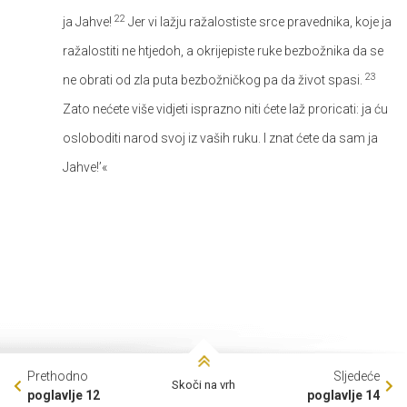
22
ja Jahve!
Jer vi lažju ražalostiste srce pravednika, koje ja
ražalostiti ne htjedoh, a okrijepiste ruke bezbožnika da se
23
ne obrati od zla puta bezbožničkog pa da život spasi.
Zato nećete više vidjeti isprazno niti ćete laž proricati: ja ću
osloboditi narod svoj iz vaših ruku. I znat ćete da sam ja
Jahve!’«
Prethodno
Sljedeće
Skoči na vrh
poglavlje 12
poglavlje 14