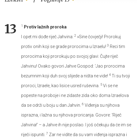
13
1
Protiv lažnih proroka
2
I opet mi dođe riječ Jahvina:
»Sine čovječji! Prorokuj
3
protiv onih koji se grade prorocima u Izraelu!
Reci tim
prorocima koji prorokuju po svojoj glavi: Čujte riječ
Jahvinu! Ovako govori Jahve Gospod: ‘Jao prorocima
4
bezumnim koji duh svoj slijede a ništa ne vide!
Ti su tvoji
5
proroci, Izraele, kao lisice usred ruševina.
Vi se ne
popeste na proboje i ne zidaste zida oko doma Izraelova
6
da se održi u boju u dan Jahvin.
Viđenja su njihova
isprazna, i lažna su njihova proricanja. Govore: ‘Riječ
Jahvina!’ – a Jahve ih nije poslao. I još očekuju da će im se
7
riječi ispuniti.
Zar ne vidite da su vam viđenja isprazna i