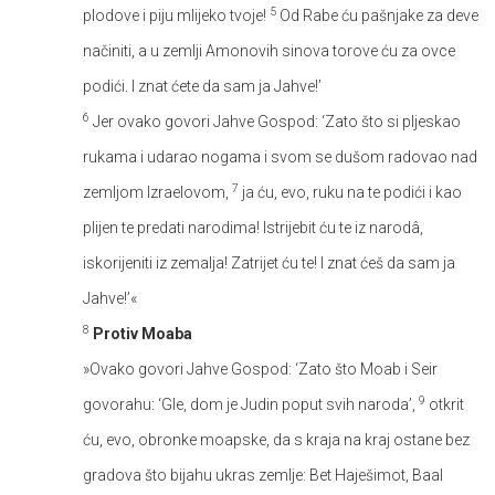
5
plodove i piju mlijeko tvoje!
Od Rabe ću pašnjake za deve
načiniti, a u zemlji Amonovih sinova torove ću za ovce
podići. I znat ćete da sam ja Jahve!’
6
Jer ovako govori Jahve Gospod: ‘Zato što si pljeskao
rukama i udarao nogama i svom se dušom radovao nad
7
zemljom Izraelovom,
ja ću, evo, ruku na te podići i kao
plijen te predati narodima! Istrijebit ću te iz narodâ,
iskorijeniti iz zemalja! Zatrijet ću te! I znat ćeš da sam ja
Jahve!’«
8
Protiv Moaba
»Ovako govori Jahve Gospod: ‘Zato što Moab i Seir
9
govorahu: ‘Gle, dom je Judin poput svih naroda’,
otkrit
ću, evo, obronke moapske, da s kraja na kraj ostane bez
gradova što bijahu ukras zemlje: Bet Haješimot, Baal