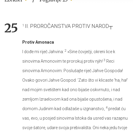
25
II. PROROČANSTVA PROTIV NAROD┬
1
Protiv Amonaca
2
I dođe mi riječ Jahvina:
»Sine čovječji, okreni lice k
3
sinovima Amonovim te prorokuj protiv njih!
Reci
sinovima Amonovim: Poslušajte riječ Jahve Gospoda!
Ovako govori Jahve Gospod: ‘Zato što vi klicaste ‘ha, ha!’
nad mojim svetištem kad ono bijaše oskvrnuto, i nad
zemljom Izraelovom kad ona bijaše opustošena, i nad
4
domom Judinim kad odlažaše u izgnanstvo,
predat ću
vas, evo, u posjed sinovima Istoka da usred vas razapnu
svoje šatore, udare svoja prebivališta. Oni neka jedu tvoje