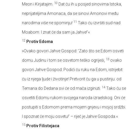
10
Meon i Kirjatajim.
Dat ću ih u posjed sinovima Istoka,
neprijateljima Amonaca, da se sinovi Amonovi među
11
narodima više ne spominju!
Tako ću izvršiti sud nad
Moabom. I znat će da sam ja Jahve!’«
12
Protiv Edoma
»Ovako govori Jahve Gospod: ‘Zato što se Edom osveti
13
domu Judinu i tom se osvetom teško ogriješi,
ovako
govori Jahve Gospod: Podići ću ruku na Edom, istrijebit
ću iz njega ljude i životinje! Pretvorit ću ga u pustinju: od
14
Temana do Dedana svi će od mača izginuti.
Tako ću se
osvetiti Edomu rukom svojega naroda izraelskog. Oni će
postupiti s Edomom prema mojem gnjevu i mojoj srdžbi.
I spoznat će moju osvetu!’ – riječ je Jahve Gospoda.«
15
Protiv Filistejaca