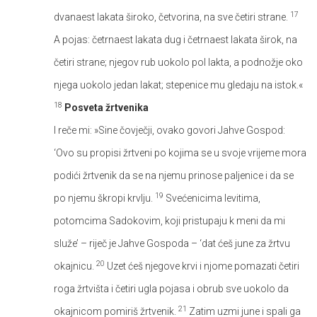
17
dvanaest lakata široko, četvorina, na sve četiri strane.
A pojas: četrnaest lakata dug i četrnaest lakata širok, na
četiri strane; njegov rub uokolo pol lakta, a podnožje oko
njega uokolo jedan lakat; stepenice mu gledaju na istok.«
18
Posveta žrtvenika
I reče mi: »Sine čovječji, ovako govori Jahve Gospod:
‘Ovo su propisi žrtveni po kojima se u svoje vrijeme mora
podići žrtvenik da se na njemu prinose paljenice i da se
19
po njemu škropi krvlju.
Svećenicima levitima,
potomcima Sadokovim, koji pristupaju k meni da mi
služe’ – riječ je Jahve Gospoda – ‘dat ćeš june za žrtvu
20
okajnicu.
Uzet ćeš njegove krvi i njome pomazati četiri
roga žrtvišta i četiri ugla pojasa i obrub sve uokolo da
21
okajnicom pomiriš žrtvenik.
Zatim uzmi june i spali ga