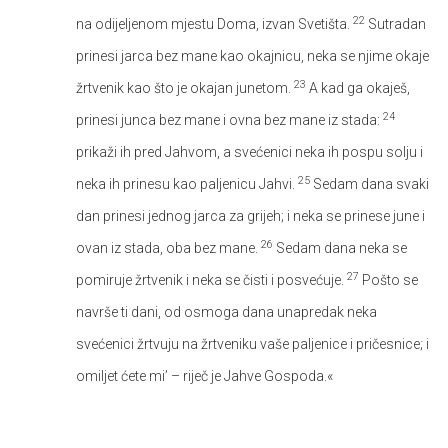
22
na odijeljenom mjestu Doma, izvan Svetišta.
Sutradan
prinesi jarca bez mane kao okajnicu, neka se njime okaje
23
žrtvenik kao što je okajan junetom.
A kad ga okaješ,
24
prinesi junca bez mane i ovna bez mane iz stada:
prikaži ih pred Jahvom, a svećenici neka ih pospu solju i
25
neka ih prinesu kao paljenicu Jahvi.
Sedam dana svaki
dan prinesi jednog jarca za grijeh; i neka se prinese june i
26
ovan iz stada, oba bez mane.
Sedam dana neka se
27
pomiruje žrtvenik i neka se čisti i posvećuje.
Pošto se
navrše ti dani, od osmoga dana unapredak neka
svećenici žrtvuju na žrtveniku vaše paljenice i pričesnice; i
omiljet ćete mi’ – riječ je Jahve Gospoda.«