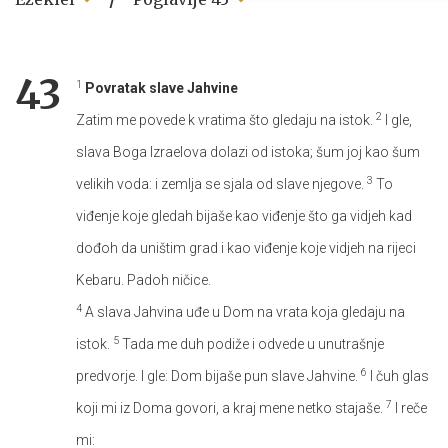
43
1
Povratak slave Jahvine
2
Zatim me povede k vratima što gledaju na istok.
I gle,
slava Boga Izraelova dolazi od istoka; šum joj kao šum
3
velikih voda: i zemlja se sjala od slave njegove.
To
viđenje koje gledah bijaše kao viđenje što ga vidjeh kad
dođoh da uništim grad i kao viđenje koje vidjeh na rijeci
Kebaru. Padoh ničice.
4
A slava Jahvina uđe u Dom na vrata koja gledaju na
5
istok.
Tada me duh podiže i odvede u unutrašnje
6
predvorje. I gle: Dom bijaše pun slave Jahvine.
I čuh glas
7
koji mi iz Doma govori, a kraj mene netko stajaše.
I reče
mi: