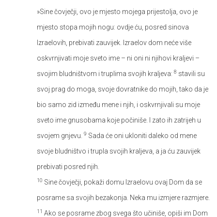
»Sine čovječji, ovo je mjesto mojega prijestolja, ovo je
mjesto stopa mojih nogu: ovdje ću, posred sinova
Izraelovih, prebivati zauvijek. Izraelov dom neće više
oskvrnjivati moje sveto ime – ni oni ni njihovi kraljevi –
8
svojim bludništvom i truplima svojih kraljeva:
stavili su
svoj prag do moga, svoje dovratnike do mojih, tako da je
bio samo zid između mene i njih, i oskvrnjivali su moje
sveto ime gnusobama koje počiniše. I zato ih zatrijeh u
9
svojem gnjevu.
Sada će oni ukloniti daleko od mene
svoje bludništvo i trupla svojih kraljeva, a ja ću zauvijek
prebivati posred njih.
10
Sine čovječji, pokaži domu Izraelovu ovaj Dom da se
posrame sa svojih bezakonja. Neka mu izmjere razmjere.
11
Ako se posrame zbog svega što učiniše, opiši im Dom