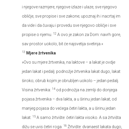
i njegove razmjere, njegove izlaze i ulaze, sve njegovo
obličje, sve propise i sve zakone; upoznaj ih i nacrtaj im
da vide i da čuvaju i provedu sve njegovo obličje i sve
12
propise o njemu.
A ovo je zakon za Dom: navrh gore,
sav prostor uokolo, bit će najsvetija svetinja.«
13
Mjere žrtvenika
»Ovo su mjere žrtvenika, na laktove – a lakat je ovdje
jedan lakat i pedalj: podnožje žrtvenika lakat dugo, lakat
široko; obrub kojim je obrubljen uokolo – jedan pedalj.
14
Visina žrtvenika:
od podnožja na zemlji do donjega
pojasa žrtvenika – dva lakta, a u širinu jedan lakat; od
manjeg pojasa do većega četiri lakta, a u širinu jedan
15
lakat.
A samo žrtvište: četiri lakta visoko. A sa žrtvišta
16
dižu se uvis četiri roga.
Žrtvište: dvanaest lakata dugo,