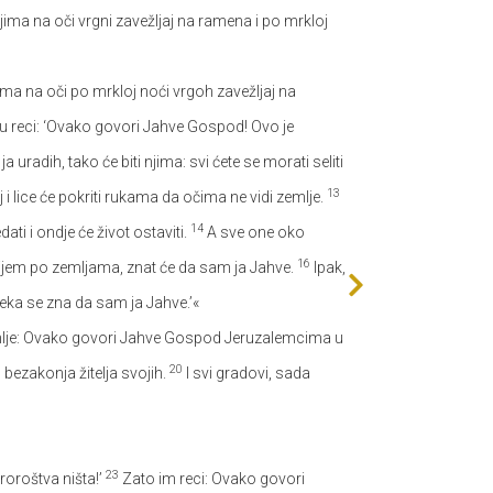
njima na oči vrgni zavežljaj na ramena i po mrkloj
ima na oči po mrkloj noći vrgoh zavežljaj na
u reci: ‘Ovako govori Jahve Gospod! Ovo je
uradih, tako će biti njima: svi ćete se morati seliti
13
 i lice će pokriti rukama da očima ne vidi zemlje.
14
ati i ondje će život ostaviti.
A sve one oko
16
ijem po zemljama, znat će da sam ja Jahve.
Ipak,
neka se zna da sam ja Jahve.’«
mlje: Ovako govori Jahve Gospod Jeruzalemcima u
20
s bezakonja žitelja svojih.
I svi gradovi, sada
23
proroštva ništa!’
Zato im reci: Ovako govori