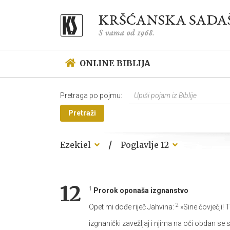
ONLINE BIBLIJA
Pretraga po pojmu:
Pretraži
/
Ezekiel
Poglavlje 12
12
1
Prorok oponaša izgnanstvo
2
Opet mi dođe riječ Jahvina:
»Sine čovječji! 
izgnanički zavežljaj i njima na oči obdan se se