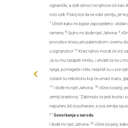
izgnanički, a iziđi obnoć na njihove oči kao 
noći iziđi. Pokrij lice da ne vidiš zemlju, je
7
Učinih kako mi bijaše zapovjeđeno: obdan iz
8
9
ramena.
Ujutro mi dođe riječ Jahvina:
»Sin
proroštvo knezu jeruzalemskom i svemu domu
12
u izgnanstvo!
Knez njihov morat će vrći zav
Ja ću mu razapeti mrežu, i uhvatit će se u moj
njega, pomagače i čete, raspršit ću u sve vjet
ostavit ću nekolicinu koji će umaći maču, gl
17
18
I dođe mi riječ Jahvina:
»Sine čovječji, j
zemlji Izraelovoj: ‘Zabrinuto će jesti kruha i 
napučeni, bit će poharani, a sva zemlja opus
21
Govorkanja u narodu
22
I dođe mi riječ Jahvina:
»Sine čovječji, kakv