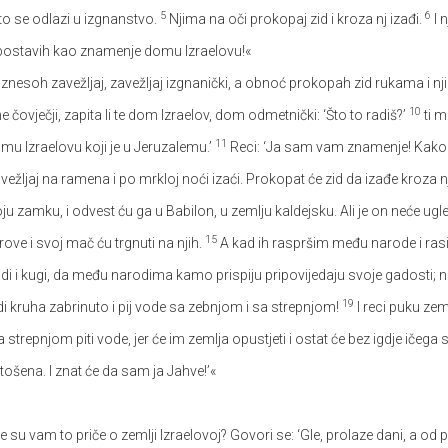
5
6
što se odlazi u izgnanstvo.
Njima na oči prokopaj zid i kroza nj izađi.
I 
r te postavih kao znamenje domu Izraelovu!«
nesoh zavežljaj, zavežljaj izgnanički, a obnoć prokopah zid rukama i nj
10
e čovječji, zapita li te dom Izraelov, dom odmetnički: ‘Što to radiš?’
ti m
11
 Izraelovu koji je u Jeruzalemu.’
Reci: ‘Ja sam vam znamenje! Kako ja 
ežljaj na ramena i po mrkloj noći izaći. Prokopat će zid da izađe kroza nj
u zamku, i odvest ću ga u Babilon, u zemlju kaldejsku. Ali je on neće ugled
15
rove i svoj mač ću trgnuti na njih.
A kad ih raspršim među narode i ras
adi i kugi, da među narodima kamo prispiju pripovijedaju svoje gadosti; 
19
edi kruha zabrinuto i pij vode sa zebnjom i sa strepnjom!
I reci puku ze
sa strepnjom piti vode, jer će im zemlja opustjeti i ostat će bez igdje ičega 
tošena. I znat će da sam ja Jahve!’«
e su vam to priče o zemlji Izraelovoj? Govori se: ‘Gle, prolaze dani, a od 