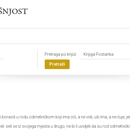
Pretraga po knjizi:
Knjiga Postanka
Pretraži
Ti boraviš u rodu odmetničkom koji ima oči, a ne vidi, uši ima, a ne čuje, j
li: seli se iz svojega mjesta u drugo, ne bi li uvidjeli da su rod odmetnički