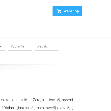
Webshop
3
er su rod odmetnički.
Zato, sine čovječji, spremi
4
.
Obdan, njima na oči, iznesi zavežljaj, zavežljaj