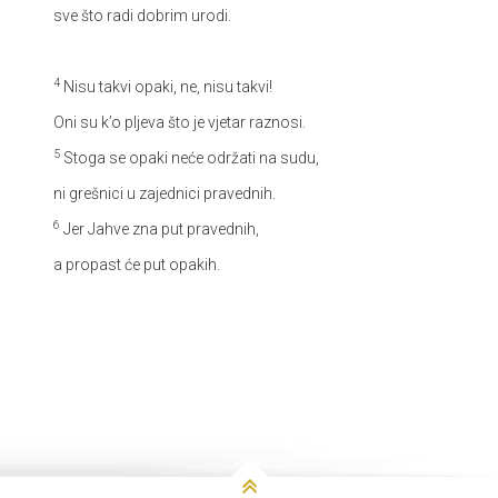
sve što radi dobrim urodi.
4
Nisu takvi opaki, ne, nisu takvi!
Oni su k’o pljeva što je vjetar raznosi.
5
Stoga se opaki neće održati na sudu,
ni grešnici u zajednici pravednih.
6
Jer Jahve zna put pravednih,
a propast će put opakih.