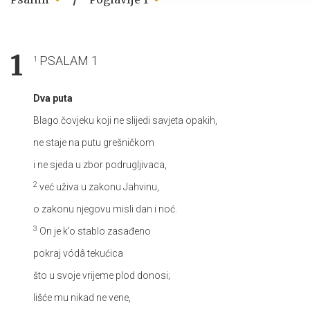
1
PSALAM 1
1
Dva puta
Blago čovjeku koji ne slijedi savjeta opakih,
ne staje na putu grešničkom
i ne sjeda u zbor podrugljivaca,
2
već uživa u zakonu Jahvinu,
o zakonu njegovu misli dan i noć.
3
On je k’o stablo zasađeno
pokraj vódâ tekućica
što u svoje vrijeme plod donosi;
lišće mu nikad ne vene,