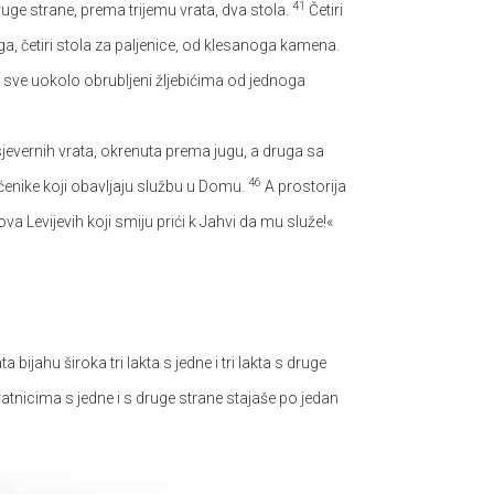
41
ruge strane, prema trijemu vrata, dva stola.
Četiri
a, četiri stola za paljenice, od klesanoga kamena.
u sve uokolo obrubljeni žljebićima od jednoga
sjevernih vrata, okrenuta prema jugu, a druga sa
46
ećenike koji obavljaju službu u Domu.
A prostorija
va Levijevih koji smiju prići k Jahvi da mu služe!«
 bijahu široka tri lakta s jedne i tri lakta s druge
atnicima s jedne i s druge strane stajaše po jedan