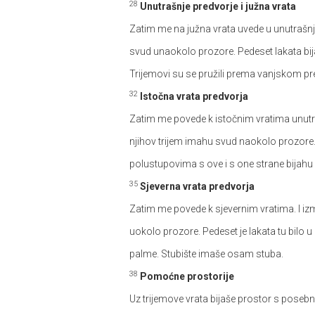
28
Unutrašnje predvorje i južna vrata
Zatim me na južna vrata uvede u unutrašnje p
svud unaokolo prozore. Pedeset lakata bijaš
Trijemovi su se pružili prema vanjskom pr
32
Istočna vrata predvorja
Zatim me povede k istočnim vratima unutrašn
njihov trijem imahu svud naokolo prozore. U
polustupovima s ove i s one strane bijahu
35
Sjeverna vrata predvorja
Zatim me povede k sjevernim vratima. I izmje
uokolo prozore. Pedeset je lakata tu bilo u 
palme. Stubište imaše osam stuba.
38
Pomoćne prostorije
Uz trijemove vrata bijaše prostor s posebn