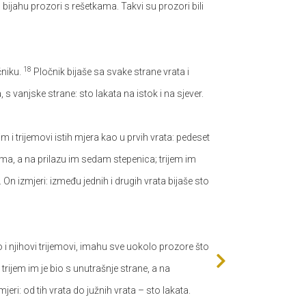
 bijahu prozori s rešetkama. Takvi su prozori bili
18
čniku.
Pločnik bijaše sa svake strane vrata i
s vanjske strane: sto lakata na istok i na sjever.
 im i trijemovi istih mjera kao u prvih vrata: pedeset
ima, a na prilazu im sedam stepenica; trijem im
On izmjeri: između jednih i drugih vrata bijaše sto
 i njihovi trijemovi, imahu sve uokolo prozore što
rijem im je bio s unutrašnje strane, a na
eri: od tih vrata do južnih vrata – sto lakata.