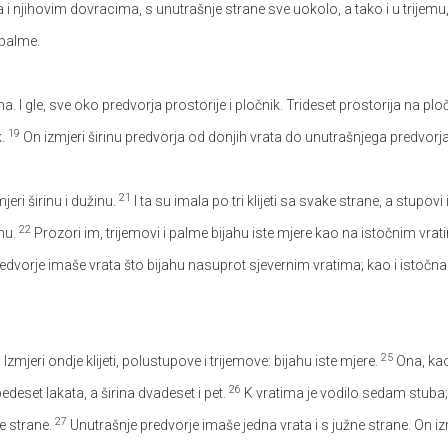
a i njihovim dovracima, s unutrašnje strane sve uokolo, a tako i u trijemu,
 palme.
I gle, sve oko predvorja prostorije i pločnik. Trideset prostorija na plo
19
k.
On izmjeri širinu predvorja od donjih vrata do unutrašnjega predvorja, 
21
eri širinu i dužinu.
I ta su imala po tri klijeti sa svake strane, a stupovi
22
inu.
Prozori im, trijemovi i palme bijahu iste mjere kao na istočnim vrat
dvorje imaše vrata što bijahu nasuprot sjevernim vratima; kao i istočna. 
25
 Izmjeri ondje klijeti, polustupove i trijemove: bijahu iste mjere.
Ona, kao
26
 pedeset lakata, a širina dvadeset i pet.
K vratima je vodilo sedam stuba; t
27
e strane.
Unutrašnje predvorje imaše jedna vrata i s južne strane. On izmj