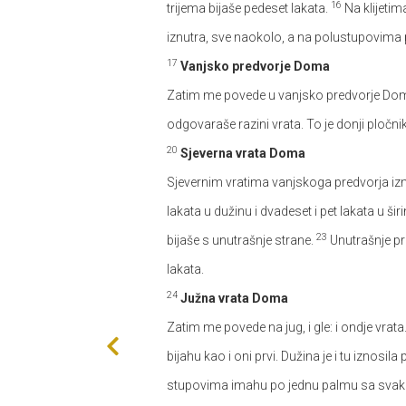
16
trijema bijaše pedeset lakata.
Na klijetim
iznutra, sve naokolo, a na polustupovima
17
Vanjsko predvorje Doma
Zatim me povede u vanjsko predvorje Doma. 
odgovaraše razini vrata. To je donji pločni
20
Sjeverna vrata Doma
Sjevernim vratima vanjskoga predvorja izmj
lakata u dužinu i dvadeset i pet lakata u šir
23
bijaše s unutrašnje strane.
Unutrašnje pre
lakata.
24
Južna vrata Doma
Zatim me povede na jug, i gle: i ondje vrata.
bijahu kao i oni prvi. Dužina je i tu iznosila
stupovima imahu po jednu palmu sa svak