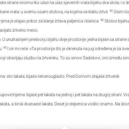
jske strane onomu tko ulazi na ulaz sjevernih vrata bijahu dva stola; i s d
42
ge strane vrata: u svemu osam stolova, na kojima se klahu žrtve.
Osim tog
43
a njima je stajao pribor za klanje žrtava paljenica i klanica.
Stolovi bijah
tavljalo žrtveno meso.
U unutrašnjem predvorju bijahu dvije prostorije: jedna bijaše sa strane 
45
u.
I on mi reče: »Ta prostorija što je okrenuta na jug određena je za sv
koji obavljaju službu na žrtveniku. To su sinovi Sadokovi, oni između sino
irina: sto lakata; bijaše četverouglasto. Pred Domom stajaše žrtvenik.
ove trijema: bijaše pet lakata na jednoj i pet lakata na drugoj strani. Vrata
kata, a širok dvanaest lakata. Deset je stepenica vodilo onamo. Na dovr