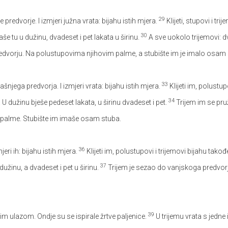
29
redvorje. I izmjeri južna vrata: bijahu istih mjera.
Klijeti, stupovi i tri
30
e tu u dužinu, dvadeset i pet lakata u širinu.
A sve uokolo trijemovi: dva
edvorju. Na polustupovima njihovim palme, a stubište im je imalo osam 
33
jega predvorja. I izmjeri vrata: bijahu istih mjera.
Klijeti im, polustup
34
 dužinu bješe pedeset lakata, u širinu dvadeset i pet.
Trijem im se pr
 palme. Stubište im imaše osam stuba.
36
ri ih: bijahu istih mjera.
Klijeti im, polustupovi i trijemovi bijahu takođ
37
dužinu, a dvadeset i pet u širinu.
Trijem je sezao do vanjskoga predvorj
39
im ulazom. Ondje su se ispirale žrtve paljenice.
U trijemu vrata s jedne 