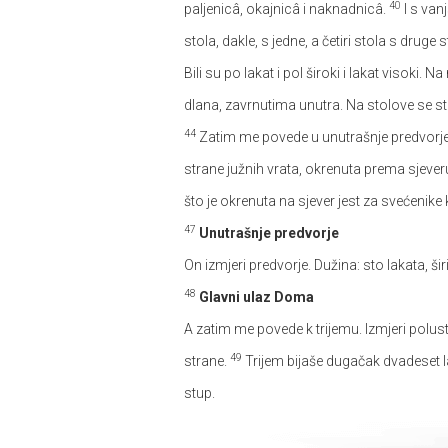
40
paljenicâ, okajnicâ i naknadnicâ.
I s van
stola, dakle, s jedne, a četiri stola s dru
Bili su po lakat i pol široki i lakat visoki. N
dlana, zavrnutima unutra. Na stolove se s
44
Zatim me povede u unutrašnje predvorje. 
strane južnih vrata, okrenuta prema sjever
što je okrenuta na sjever jest za svećenike 
47
Unutrašnje predvorje
On izmjeri predvorje. Dužina: sto lakata, š
48
Glavni ulaz Doma
A zatim me povede k trijemu. Izmjeri polustup
49
strane.
Trijem bijaše dugačak dvadeset la
stup.