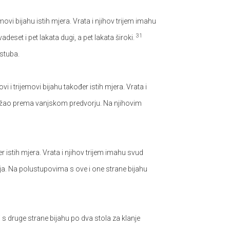
jemovi bijahu istih mjera. Vrata i njihov trijem imahu
31
deset i pet lakata dugi, a pet lakata široki.
stuba.
ovi i trijemovi bijahu također istih mjera. Vrata i
užao prema vanjskom predvorju. Na njihovim
er istih mjera. Vrata i njihov trijem imahu svud
a. Na polustupovima s ove i one strane bijahu
i s druge strane bijahu po dva stola za klanje