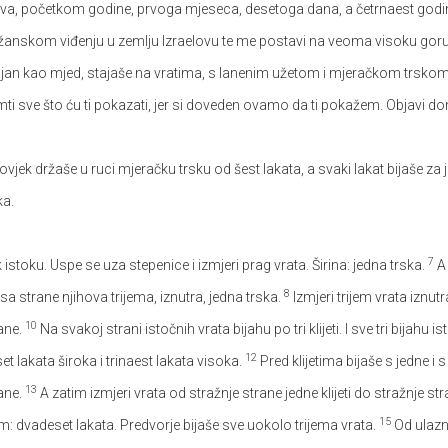
tva, početkom godine, prvoga mjeseca, desetoga dana, a četrnaest god
anskom viđenju u zemlju Izraelovu te me postavi na veoma visoku goru: N
ajan kao mjed, stajaše na vratima, s lanenim užetom i mjeračkom trskom
i sve što ću ti pokazati, jer si doveden ovamo da ti pokažem. Objavi dom
jek držaše u ruci mjeračku trsku od šest lakata, a svaki lakat bijaše za 
ka.
7
istoku. Uspe se uza stepenice i izmjeri prag vrata. Širina: jedna trska.
A 
8
a sa strane njihova trijema, iznutra, jedna trska.
Izmjeri trijem vrata iznut
10
rane.
Na svakoj strani istočnih vrata bijahu po tri klijeti. I sve tri bijahu 
12
et lakata široka i trinaest lakata visoka.
Pred klijetima bijaše s jedne i 
13
rane.
A zatim izmjeri vrata od stražnje strane jedne klijeti do stražnje stra
15
jem: dvadeset lakata. Predvorje bijaše sve uokolo trijema vrata.
Od ulazn