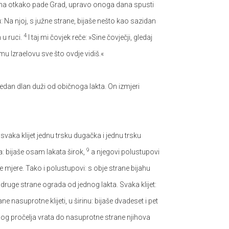
ina otkako pade Grad, upravo onoga dana spusti
a njoj, s južne strane, bijaše nešto kao sazidan
4
 u ruci.
I taj mi čovjek reče: »Sine čovječji, gledaj
u Izraelovu sve što ovdje vidiš.«
jedan dlan duži od običnoga lakta. On izmjeri
svaka klijet jednu trsku dugačka i jednu trsku
9
ra: bijaše osam lakata širok,
a njegovi polustupovi
iste mjere. Tako i polustupovi: s obje strane bijahu
s druge strane ograda od jednog lakta. Svaka klijet:
ne nasuprotne klijeti, u širinu: bijaše dvadeset i pet
og pročelja vrata do nasuprotne strane njihova