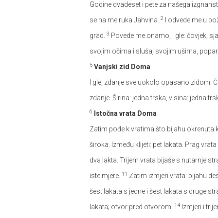
Godine dvadeset i pete za našega izgnans
2
se na me ruka Jahvina.
I odvede me u bož
3
grad.
Povede me onamo, i gle: čovjek, sj
svojim očima i slušaj svojim ušima, popamt
5
Vanjski zid Doma
I gle, zdanje sve uokolo opasano zidom. Čov
zdanje. Širina: jedna trska, visina: jedna trs
6
Istočna vrata Doma
Zatim pođe k vratima što bijahu okrenuta k 
široka. Između klijeti: pet lakata. Prag vrat
dva lakta. Trijem vrata bijaše s nutarnje st
11
iste mjere.
Zatim izmjeri vrata: bijahu des
šest lakata s jedne i šest lakata s druge st
14
lakata; otvor pred otvorom.
Izmjeri i tri