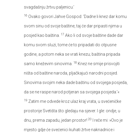
svagdašnju žrtvu paljenicu.’
16
Ovako govori Jahve Gospod: ‘Dadne li knez dar komu
svom sinu od svoje baštine, taj će dar pripasti njima u
17
posjed kao baština.
Ako li od svoje baštine dade dar
komu svom sluzi, tome će to pripadati do otpusne
godine, a potom neka se vrati knezu; baština pripada
18
samo kneževim sinovima.
Knez ne smije prisvojiti
ništa od baštine naroda, pljačkajući narodni posjed.
Sinovima svojim neka dade baštinu od svojega posjeda,
da se ne raspe narod potjeran sa svojega posjeda.’«
19
Zatim me odvede kroz ulaz kraj vrata, u svećeničke
prostorije Svetišta što gledaju na sjever. I gle: ondje, u
20
dnu, prema zapadu, jedan prostor!
I reče mi: »Ovo je
mjesto gdje će svećenici kuhati žrtve naknadnice i