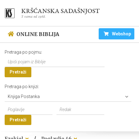
ONLINE BIBLIJA
Webshop
Pretraga po pojmu:
Pretraži
Pretraga po knjizi:
Knjiga Postanka
Pretraži
/
Ezekiel
Poglavlje 46