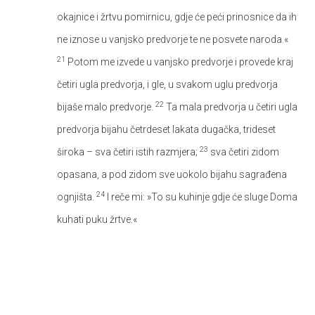
okajnice i žrtvu pomirnicu, gdje će peći prinosnice da ih
ne iznose u vanjsko predvorje te ne posvete naroda.«
21
Potom me izvede u vanjsko predvorje i provede kraj
četiri ugla predvorja, i gle, u svakom uglu predvorja
22
bijaše malo predvorje.
Ta mala predvorja u četiri ugla
predvorja bijahu četrdeset lakata dugačka, trideset
23
široka – sva četiri istih razmjera;
sva četiri zidom
opasana, a pod zidom sve uokolo bijahu sagrađena
24
ognjišta.
I reče mi: »To su kuhinje gdje će sluge Doma
kuhati puku žrtve.«