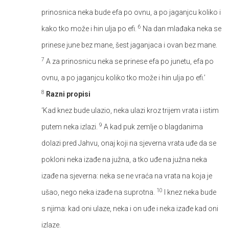
prinosnica neka bude efa po ovnu, a po jaganjcu koliko i
6
kako tko može i hin ulja po efi.
Na dan mlađaka neka se
prinese june bez mane, šest jaganjaca i ovan bez mane.
7
A za prinosnicu neka se prinese efa po junetu, efa po
ovnu, a po jaganjcu koliko tko može i hin ulja po efi.’
8
Razni propisi
‘Kad knez bude ulazio, neka ulazi kroz trijem vrata i istim
9
putem neka izlazi.
A kad puk zemlje o blagdanima
dolazi pred Jahvu, onaj koji na sjeverna vrata uđe da se
pokloni neka izađe na južna, a tko uđe na južna neka
izađe na sjeverna: neka se ne vraća na vrata na koja je
10
ušao, nego neka izađe na suprotna.
I knez neka bude
s njima: kad oni ulaze, neka i on uđe i neka izađe kad oni
izlaze.