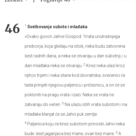
46
1
Svetkovanje subote i mlađaka
»Ovako govori Jahve Gospod: ‘Vrata unutrašnjega
predvorja, koja gledaju na istok, neka budu zatvorena
šest radnih dana, a neka se otvaraju u dan subotnji; i u
2
dan mlađaka neka se otvaraju.
Knez neka ulazi kroz
njihov trijem i neka stane kod dovratnika; svećenici će
tada prinijeti njegovu paljenicu i pričesnicu, a on će se
pokloniti na pragu vrata i izaći. Neka se vrata ne
3
zatvaraju do večeri.
Na ulazu istih vrata subotom i na
mlađake klanjat će se Jahvi puk zemlje.
4
Paljenica koju će knez subotom prinositi Jahvi neka
5
bude: šest jaganjaca bez mane, ovan bez mane.
A