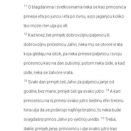
11
O blagdanima i svetkovinama neka se kao prinosnica
prinese efa po juncu i efa po ovnu, a po jaganjcu koliko
tko može i hin ulja po efi.
12
Kad knez želi prinijeti dobrovoljnu paljenicu ili
dobrovoljnu pričesnicu Jahvi, neka mu se otvore vrata
koja gledaju na istok, pa neka prinese paljenicu i svoju
pričesnicu kao na dan subotnji; potom neka iziđe, a kad
iziđe, neka se zatvore vrata.
13
Svaki dan prinijet ćeš Jahvi za paljenicu janje od
14
godine, bez mane; prinijet ćeš ga svako jutro.
A kao
prinosnicu na nj prinesi svako jutro šestinu efe i trećinu
hina ulja da se poškropi najfinije brašno; to neka bude
15
svagdašnji prinos Jahvi po vječnoj uredbi.
Treba,
dakle, prinijeti janje, prinosnicu i ulje svako jutro kao