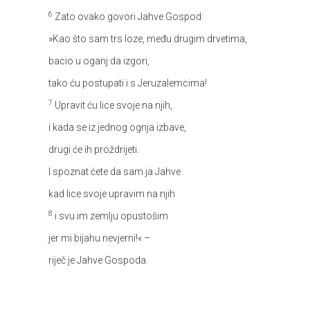
6
Zato ovako govori Jahve Gospod:
»Kao što sam trs loze, među drugim drvetima,
bacio u oganj da izgori,
tako ću postupati i s Jeruzalemcima!
7
Upravit ću lice svoje na njih,
i kada se iz jednog ognja izbave,
drugi će ih proždrijeti.
I spoznat ćete da sam ja Jahve
kad lice svoje upravim na njih
8
i svu im zemlju opustošim
jer mi bijahu nevjerni!« –
riječ je Jahve Gospoda.