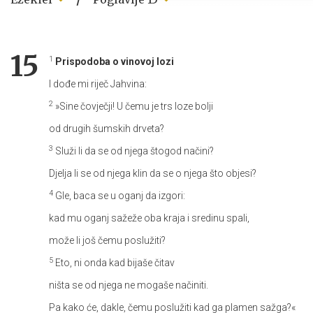
15
1
Prispodoba o vinovoj lozi
I dođe mi riječ Jahvina:
2
»Sine čovječji! U čemu je trs loze bolji
od drugih šumskih drveta?
3
Služi li da se od njega štogod načini?
Djelja li se od njega klin da se o njega što objesi?
4
Gle, baca se u oganj da izgori:
kad mu oganj sažeže oba kraja i sredinu spali,
može li još čemu poslužiti?
5
Eto, ni onda kad bijaše čitav
ništa se od njega ne mogaše načiniti.
Pa kako će, dakle, čemu poslužiti kad ga plamen sažga?«