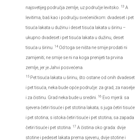
13
najsvetijeg područja zemlje, uz područje levitsko.
A
levitima, baš kao i području svećeničkom: dvadeset i pet
tisuća lakata u dužinu i deset tisuća lakata u širinu –
ukupno dvadeset i pet tisuća lakata u dužinu, deset
14
tisuća u širinu.
Od toga se ništa ne smije prodati ni
zamijeniti; ne smije se ni na koga prenijeti ta prvina
zemlje, jer je Jahvi posvećena.
15
Pet tisuća lakata u širinu, što ostane od onih dvadeset
i pet tisuća, neka bude opće područje: za grad, za naselje
16
i za čistinu. Grad neka bude u sredini.
Evo mjerâ: sa
sjevera četiri tisuće i pet stotina lakata; s juga četiri tisuće
i pet stotina; s istoka četiri tisuće i pet stotina; sa zapada
17
četiri tisuće i pet stotina.
A čistina oko grada: dvije
stotine i pedeset lakata prema sjeveru, dvije stotine i