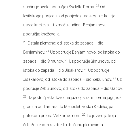
22
sredini je sveto područje i Svetište Doma.
Od
levitskoga posjeda i od posjeda gradskoga – koje je
usred kneževa – i između Judina i Benjaminova
područja: kneževo je.
23
Ostala plemena: od istoka do zapada – dio
24
Benjaminov.
Uz područje Benjaminovo, od istoka do
25
zapada – dio Šimunov.
Uz područje Šimunovo, od
26
istoka do zapada – dio Jisakarov.
Uz područje
27
Jisakarovo, od istoka do zapada – dio Zebulunov.
Uz
područje Zebulunovo, od istoka do zapada – dio Gadov.
28
Uz područje Gadovo, na južnoj strani, prema jugu, ide
granica od Tamara do Meripskih voda i Kadeša, pa
29
potokom prema Velikome moru.
To je zemlja koju
ćete ždrijebom razdijeliti u baštinu plemenima