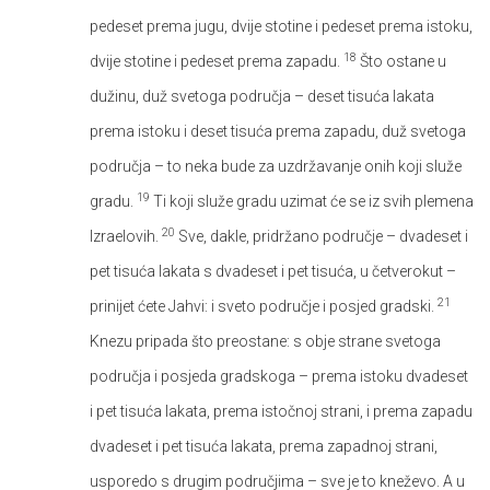
pedeset prema jugu, dvije stotine i pedeset prema istoku,
18
dvije stotine i pedeset prema zapadu.
Što ostane u
dužinu, duž svetoga područja – deset tisuća lakata
prema istoku i deset tisuća prema zapadu, duž svetoga
područja – to neka bude za uzdržavanje onih koji služe
19
gradu.
Ti koji služe gradu uzimat će se iz svih plemena
20
Izraelovih.
Sve, dakle, pridržano područje – dvadeset i
pet tisuća lakata s dvadeset i pet tisuća, u četverokut –
21
prinijet ćete Jahvi: i sveto područje i posjed gradski.
Knezu pripada što preostane: s obje strane svetoga
područja i posjeda gradskoga – prema istoku dvadeset
i pet tisuća lakata, prema istočnoj strani, i prema zapadu
dvadeset i pet tisuća lakata, prema zapadnoj strani,
usporedo s drugim područjima – sve je to kneževo. A u