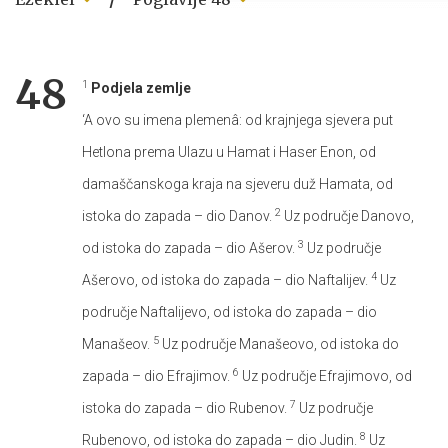
48
1
Podjela zemlje
‘A ovo su imena plemenâ: od krajnjega sjevera put
Hetlona prema Ulazu u Hamat i Haser Enon, od
damaščanskoga kraja na sjeveru duž Hamata, od
2
istoka do zapada – dio Danov.
Uz područje Danovo,
3
od istoka do zapada – dio Ašerov.
Uz područje
4
Ašerovo, od istoka do zapada – dio Naftalijev.
Uz
područje Naftalijevo, od istoka do zapada – dio
5
Manašeov.
Uz područje Manašeovo, od istoka do
6
zapada – dio Efrajimov.
Uz područje Efrajimovo, od
7
istoka do zapada – dio Rubenov.
Uz područje
8
Rubenovo, od istoka do zapada – dio Judin.
Uz