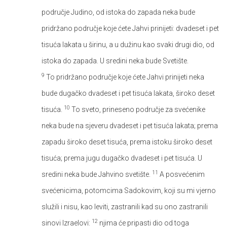
područje Judino, od istoka do zapada neka bude
pridržano područje koje ćete Jahvi prinijeti: dvadeset i pet
tisuća lakata u širinu, a u dužinu kao svaki drugi dio, od
istoka do zapada. U sredini neka bude Svetište.
9
To pridržano područje koje ćete Jahvi prinijeti neka
bude dugačko dvadeset i pet tisuća lakata, široko deset
10
tisuća.
To sveto, prineseno područje za svećenike
neka bude na sjeveru dvadeset i pet tisuća lakata; prema
zapadu široko deset tisuća, prema istoku široko deset
tisuća; prema jugu dugačko dvadeset i pet tisuća. U
11
sredini neka bude Jahvino svetište.
A posvećenim
svećenicima, potomcima Sadokovim, koji su mi vjerno
služili i nisu, kao leviti, zastranili kad su ono zastranili
12
sinovi Izraelovi:
njima će pripasti dio od toga