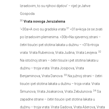
Izraelovim, to su njihovi dijelovi’ – riječ je Jahve
Gospoda.
30
Vrata novoga Jeruzalema
31
‘<30a>A ovo su gradska vrata
<31a>koja će se zvati
po Izraelovim plemenima. <30b>Na sjevernoj strani –
četiri tisuće i pet stotina lakata u dužinu – <31b>troja
32
vrata: Vrata Rubenova, Vrata Judina, Vrata Levijeva.
Na istočnoj strani – četiri tisuće i pet stotina lakata u
dužinu – troja vrata: Vrata Josipova, Vrata
33
Benjaminova, Vrata Danova.
Na južnoj strani – četiri
tisuće i pet stotina lakata u dužinu – troja vrata: Vrata
34
Šimunova, Vrata Jisakarova, Vrata Zebulunova.
Sa
zapadne strane – četiri tisuće i pet stotina lakata u
dužinu – troja vrata: Vrata Gadova, Vrata Ašerova, Vrata