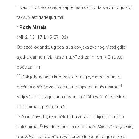
8
Kad mnoštvo to vidje, zaprepasti se i poda slavu Bogu koji
takvu vlast dade ljudima.
9
Poziv Mateja
(Mk 2, 13–17; Lk 5, 27–32)
Odlazeći odande, ugleda Isus čovjeka zvanog Matej gdje
sjedi u carinarnici. I kaže mu: »Pođi za mnom!« On usta i
pođe za njim.
10
Dok je Isus bio u kući za stolom, gle, mnogi carinici i
11
grešnici dođoše za stol s njime i njegovim učenicima.
Vidjevši to, farizeji stanu govoriti: »Zašto vaš učitelj jede s
carinicima i grešnicima?«
12
A on, čuvši to, reče: »Ne treba zdravima liječnika, nego
13
bolesnima.
Hajdete i proučite što znači:
Milosrđe mi je milo,
a ne žrtva.
Ta ne dođoh zvati pravednike, nego grešnike.«