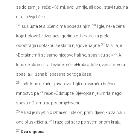
se do zemlje i reče: »Kći mi, evo, umrije, ali dođi, stavi ruku na
nju, i oživjet će.«
19
20
Isus usta te s učenicima pođe za njim.
I gle, neka žena
koja bolovaše dvanaest godina od krvarenja priđe
21
odostraga i dotaknu se skuta njegove haljine.
Mislila je:
22
»Dotaknem li se samo njegove haljine, spasit ću se.«
A
Isus se okrenu i vidjevši je reče: »Hrabro, kćeri, vjera te tvoja
spasila.« I žena bî spašena od toga časa.
23
I uđe Isus u kuću glavarovu. Ugleda svirače i bučno
24
mnoštvo pa
reče: »Odstupite! Djevojka nije umrla, nego
spava.« Oni mu se podsmjehivahu.
25
A kad je svijet bio izbačen, uđe on, primi djevojku za ruku i
26
ona bî uskrišena.
I razglasi se to po svem onom kraju.
27
Dva slijepca