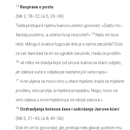
14
Rasprava o postu
(Mk 2, 18–22; Lk 5, 33–39)
Tada pristupe k njemu Ivanovi učenici govoreći: »Zašto mi i
15
farizeji postimo, a učenici tvoji ne poste?«
Nato im Isus
reče: »Mogu li svatovi tugovati dok je s njima zaručnik? Doći
će već dani kad će im se ugrabiti zaručnik, i tada će postiti!«
16
»A nitko ne stavlja krpe od sirova sukna na staro odijelo,
jer zakrpa vuče s odijela pa nastane još veća rupa.«
17
»I ne ulijeva se novo vino u stare mješine. Inače se mješine
proderu, vino prolije, a mješine propadnu. Nego, novo se
vino ulijeva u nove mješine pa se oboje sačuva.«
18
Ozdravljenje bolesne žene i uskrišenje Jairove kćeri
(Mk 5, 21–43; Lk 8, 40–56)
Dok im on to govoraše, gle, pristupi neki glavar, pokloni mu