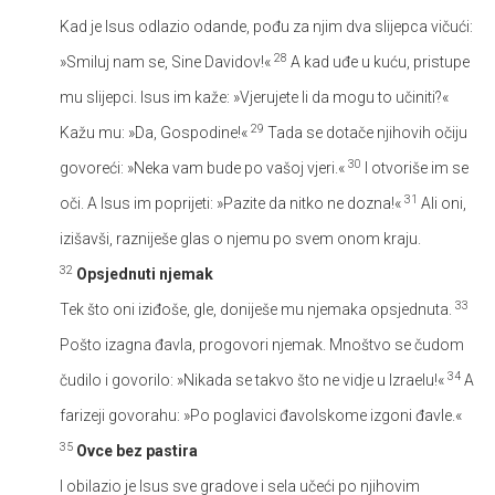
Kad je Isus odlazio odande, pođu za njim dva slijepca vičući:
28
»Smiluj nam se, Sine Davidov!«
A kad uđe u kuću, pristupe
mu slijepci. Isus im kaže: »Vjerujete li da mogu to učiniti?«
29
Kažu mu: »Da, Gospodine!«
Tada se dotače njihovih očiju
30
govoreći: »Neka vam bude po vašoj vjeri.«
I otvoriše im se
31
oči. A Isus im poprijeti: »Pazite da nitko ne dozna!«
Ali oni,
izišavši, razniješe glas o njemu po svem onom kraju.
32
Opsjednuti njemak
33
Tek što oni iziđoše, gle, doniješe mu njemaka opsjednuta.
Pošto izagna đavla, progovori njemak. Mnoštvo se čudom
34
čudilo i govorilo: »Nikada se takvo što ne vidje u Izraelu!«
A
farizeji govorahu: »Po poglavici đavolskome izgoni đavle.«
35
Ovce bez pastira
I obilazio je Isus sve gradove i sela učeći po njihovim