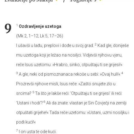
9
1
Ozdravljenje uzetoga
(Mk 2, 1–12; Lk 5, 17–26)
2
I ušavši u lađu, preplovi i dođe u svoj grad.
Kad gle, doniješe
mu uzetoga koji je ležao na nosiljci. Vidjevši njihovu vjeru,
reče Isus uzetomu: »Hrabro, sinko, otpuštaju ti se grijesi!«
3
4
A gle, neki od pismoznanaca rekoše u sebi: »Ovaj huli!«
Prozrevši njihove misli, Isus reče: »Zašto snujete zlo u
5
srcima?
Ta što je lakše reći: ‘Otpuštaju ti se grijesi’ ili reći:
6
‘Ustani i hodi’?
Ali da znate: vlastan je Sin Čovječji na zemlji
otpuštati grijehe!« Tada reče uzetomu: »Ustani, uzmi nosiljku i
pođi kući!«
7
I on usta te ode kući.