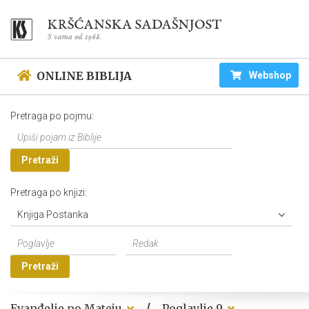
ONLINE BIBLIJA
Webshop
Pretraga po pojmu:
Pretraži
Pretraga po knjizi:
Knjiga Postanka
Pretraži
/
Evanđelje po Mateju
Poglavlje 9