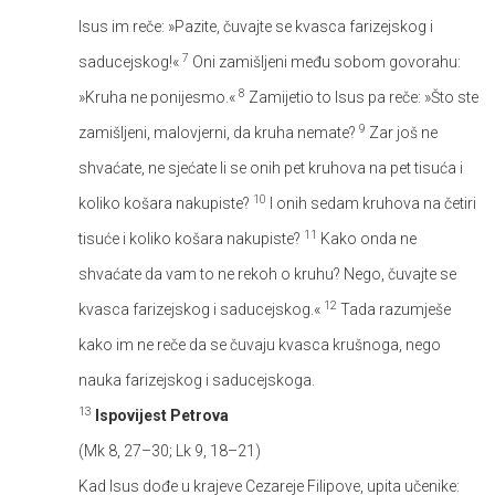
Isus im reče: »Pazite, čuvajte se kvasca farizejskog i
7
saducejskog!«
Oni zamišljeni među sobom govorahu:
8
»Kruha ne ponijesmo.«
Zamijetio to Isus pa reče: »Što ste
9
zamišljeni, malovjerni, da kruha nemate?
Zar još ne
shvaćate, ne sjećate li se onih pet kruhova na pet tisuća i
10
koliko košara nakupiste?
I onih sedam kruhova na četiri
11
tisuće i koliko košara nakupiste?
Kako onda ne
shvaćate da vam to ne rekoh o kruhu? Nego, čuvajte se
12
kvasca farizejskog i saducejskog.«
Tada razumješe
kako im ne reče da se čuvaju kvasca krušnoga, nego
nauka farizejskog i saducejskoga.
13
Ispovijest Petrova
(Mk 8, 27–30; Lk 9, 18–21)
Kad Isus dođe u krajeve Cezareje Filipove, upita učenike: