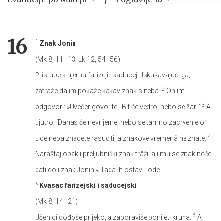
16
1
Znak Jonin
(Mk 8, 11–13; Lk 12, 54–56)
Pristupe k njemu farizeji i saduceji. Iskušavajući ga,
2
zatraže da im pokaže kakav znak s neba.
On im
3
odgovori: »Uvečer govorite: ‘Bit će vedro, nebo se žari.’
A
ujutro: ‘Danas će nevrijeme, nebo se tamno zacrvenjelo.’
4
Lice neba znadete rasuditi, a znakove vremenâ ne znate.
Naraštaj opak i preljubnički znak trâži, ali mu se znak neće
dati doli znak Jonin.« Tada ih ostavi i ode.
5
Kvasac farizejski i saducejski
(Mk 8, 14–21)
6
Učenici dođoše prijeko, a zaboraviše ponijeti kruha.
A