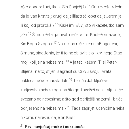
14
»Što govore ljudi, tko je Sin Čovječji?«
Oni rekoše: »Jedni
da je Ivan Krstitelj; drugi da je Ilija; treći opet da je Jeremija
15
ili koji od prorokâ.«
Kaže im: »A vi, što vi kažete, tko sam
16
ja?«
Šimun Petar prihvati i reče: »Ti si Krist-Pomazanik,
17
Sin Boga živoga.«
Nato Isus reče njemu: »Blago tebi,
Šimune, sine Jonin, jer ti to ne objavi tijelo i krv, nego Otac
18
moj, koji je na nebesima.
A ja tebi kažem: Ti si Petar-
Stijena i na toj stijeni sagradit ću Crkvu svoju i vrata
19
paklena neće je nadvladati.
Tebi ću dati ključeve
kraljevstva nebeskoga, pa što god svežeš na zemlji, bit će
svezano na nebesima; a što god odriješiš na zemlji, bit će
20
odriješeno na nebesima.«
Tada zaprijeti učenicima neka
nikomu ne reknu da je on Krist.
21
Prvi navještaj muke i uskrsnuća