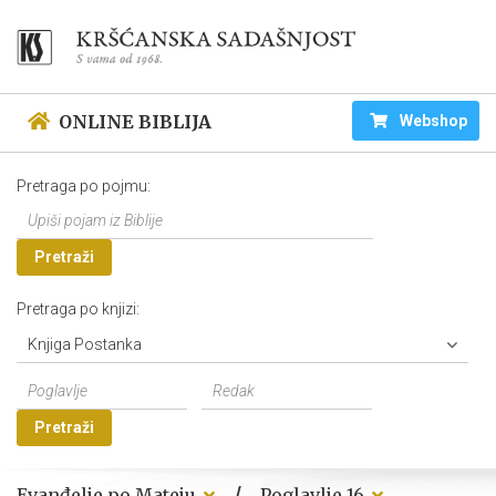
ONLINE BIBLIJA
Webshop
Pretraga po pojmu:
Pretraži
Pretraga po knjizi:
Knjiga Postanka
Pretraži
/
Evanđelje po Mateju
Poglavlje 16