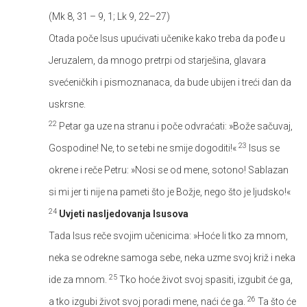
(Mk 8, 31 – 9, 1; Lk 9, 22–27)
Otada poče Isus upućivati učenike kako treba da pođe u
Jeruzalem, da mnogo pretrpi od starješina, glavara
svećeničkih i pismoznanaca, da bude ubijen i treći dan da
uskrsne.
22
Petar ga uze na stranu i poče odvraćati: »Bože sačuvaj,
23
Gospodine! Ne, to se tebi ne smije dogoditi!«
Isus se
okrene i reče Petru: »Nosi se od mene, sotono! Sablazan
si mi jer ti nije na pameti što je Božje, nego što je ljudsko!«
24
Uvjeti nasljedovanja Isusova
Tada Isus reče svojim učenicima: »Hoće li tko za mnom,
neka se odrekne samoga sebe, neka uzme svoj križ i neka
25
ide za mnom.
Tko hoće život svoj spasiti, izgubit će ga,
26
a tko izgubi život svoj poradi mene, naći će ga.
Ta što će