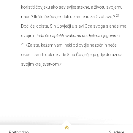
koristiti čovjeku ako sav svijet stekne, a životu svojemu
27
naudi? Ili što će čovjek dati u zamjenu za život svoj?
Doći će, doista, Sin Čovječji u slavi Oca svoga s anđelima
svojim i
tada će naplatiti svakomu po djelima njegovim.
«
28
»Zaista, kažem vam, neki od ovdje nazočnih neće
okusiti smrti dok ne vide Sina Čovječjega gdje dolazi sa
svojim kraljevstvom.«
Prethodno
Sljedeće