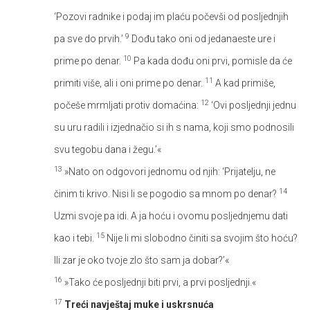
‘Pozovi radnike i podaj im plaću počevši od posljednjih
9
pa sve do prvih.’
Dođu tako oni od jedanaeste ure i
10
prime po denar.
Pa kada dođu oni prvi, pomisle da će
11
primiti više, ali i oni prime po denar.
A kad primiše,
12
počeše mrmljati protiv domaćina:
‘Ovi posljednji jednu
su uru radili i izjednačio si ih s nama, koji smo podnosili
svu tegobu dana i žegu.’«
13
»Nato on odgovori jednomu od njih: ‘Prijatelju, ne
14
činim ti krivo. Nisi li se pogodio sa mnom po denar?
Uzmi svoje pa idi. A ja hoću i ovomu posljednjemu dati
15
kao i tebi.
Nije li mi slobodno činiti sa svojim što hoću?
Ili zar je oko tvoje zlo što sam ja dobar?’«
16
»Tako će posljednji biti prvi, a prvi posljednji.«
17
Treći navještaj muke i uskrsnuća