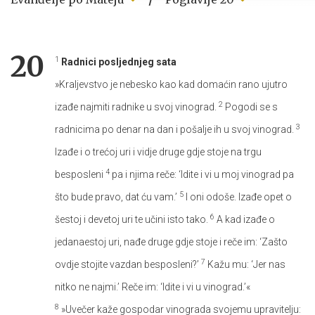
20
1
Radnici posljednjeg sata
»Kraljevstvo je nebesko kao kad domaćin rano ujutro
2
izađe najmiti radnike u svoj vinograd.
Pogodi se s
3
radnicima po denar na dan i pošalje ih u svoj vinograd.
Izađe i o trećoj uri i vidje druge gdje stoje na trgu
4
besposleni
pa i njima reče: ‘Idite i vi u moj vinograd pa
5
što bude pravo, dat ću vam.’
I oni odoše. Izađe opet o
6
šestoj i devetoj uri te učini isto tako.
A kad izađe o
jedanaestoj uri, nađe druge gdje stoje i reče im: ‘Zašto
7
ovdje stojite vazdan besposleni?’
Kažu mu: ‘Jer nas
nitko ne najmi.’ Reče im: ‘Idite i vi u vinograd.’«
8
»Uvečer kaže gospodar vinograda svojemu upravitelju: