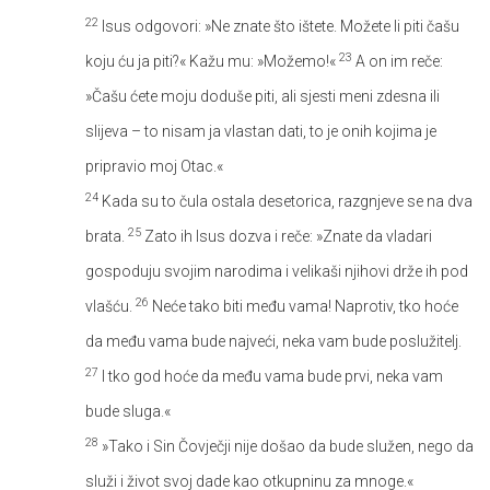
22
Isus odgovori: »Ne znate što ištete. Možete li piti čašu
23
koju ću ja piti?« Kažu mu: »Možemo!«
A on im reče:
»Čašu ćete moju doduše piti, ali sjesti meni zdesna ili
slijeva – to nisam ja vlastan dati, to je onih kojima je
pripravio moj Otac.«
24
Kada su to čula ostala desetorica, razgnjeve se na dva
25
brata.
Zato ih Isus dozva i reče: »Znate da vladari
gospoduju svojim narodima i velikaši njihovi drže ih pod
26
vlašću.
Neće tako biti među vama! Naprotiv, tko hoće
da među vama bude najveći, neka vam bude poslužitelj.
27
I tko god hoće da među vama bude prvi, neka vam
bude sluga.«
28
»Tako i Sin Čovječji nije došao da bude služen, nego da
služi i život svoj dade kao otkupninu za mnoge.«