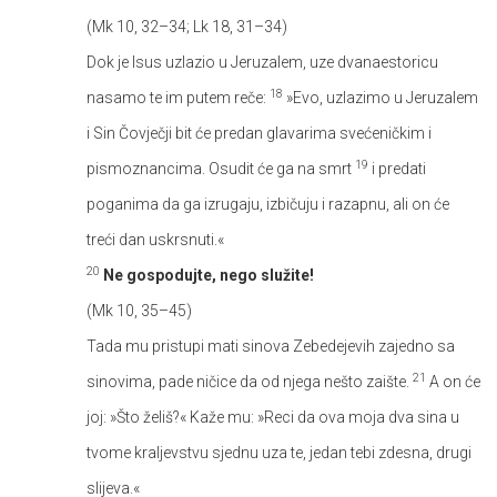
(Mk 10, 32–34; Lk 18, 31–34)
Dok je Isus uzlazio u Jeruzalem, uze dvanaestoricu
18
nasamo te im putem reče:
»Evo, uzlazimo u Jeruzalem
i Sin Čovječji bit će predan glavarima svećeničkim i
19
pismoznancima. Osudit će ga na smrt
i predati
poganima da ga izrugaju, izbičuju i razapnu, ali on će
treći dan uskrsnuti.«
20
Ne gospodujte, nego služite!
(Mk 10, 35–45)
Tada mu pristupi mati sinova Zebedejevih zajedno sa
21
sinovima, pade ničice da od njega nešto zaište.
A on će
joj: »Što želiš?« Kaže mu: »Reci da ova moja dva sina u
tvome kraljevstvu sjednu uza te, jedan tebi zdesna, drugi
slijeva.«