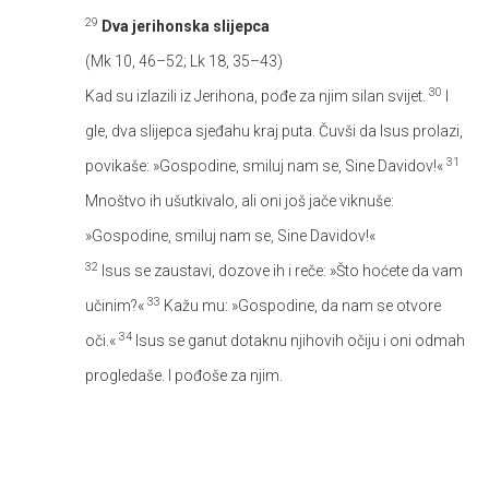
29
Dva jerihonska slijepca
(Mk 10, 46–52; Lk 18, 35–43)
30
Kad su izlazili iz Jerihona, pođe za njim silan svijet.
I
gle, dva slijepca sjeđahu kraj puta. Čuvši da Isus prolazi,
31
povikaše: »Gospodine, smiluj nam se, Sine Davidov!«
Mnoštvo ih ušutkivalo, ali oni još jače viknuše:
»Gospodine, smiluj nam se, Sine Davidov!«
32
Isus se zaustavi, dozove ih i reče: »Što hoćete da vam
33
učinim?«
Kažu mu: »Gospodine, da nam se otvore
34
oči.«
Isus se ganut dotaknu njihovih očiju i oni odmah
progledaše. I pođoše za njim.