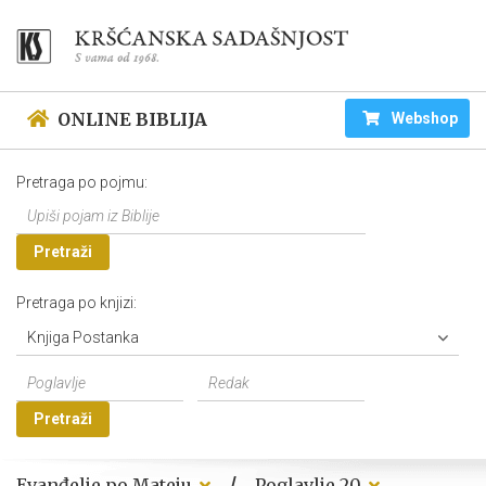
ONLINE BIBLIJA
Webshop
Pretraga po pojmu:
Pretraži
Pretraga po knjizi:
Knjiga Postanka
Pretraži
/
Evanđelje po Mateju
Poglavlje 20