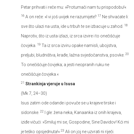
Petar prihvati i reče mu: »Protumači nam tu prispodobu!«
16
17
A on reče: »I vi još uvijek ne razumijete?
Ne shvaćate li:
18
sve što ulazi na usta, ide u trbuh te se izbacuje u zahod.
Naprotiv, što iz usta izlazi, iz srca izvire i to onečišćuje
19
čovjeka.
Ta iz srca izviru opake namisli, ubojstva,
20
preljubi, bludništva, krađe, lažna svjedočanstva, psovke.
To onečišćuje čovjeka; a jesti neopranih ruku ne
onečišćuje čovjeka.«
21
Strankinja vjeruje u Isusa
(Mk 7, 24–30)
Isus zatim ode odande i povuče se u krajeve tirske i
22
sidonske.
I gle: žena neka, Kanaanka iz onih krajeva,
iziđe vičući: »Smiluj mi se, Gospodine, Sine Davidov! Kći mi
23
je teško opsjednuta!«
Ali on joj ne uzvrati ni riječi.