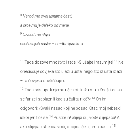
8
Narod me ovaj usnama časti,
a srce mu je daleko od mene.
9
Uzalud me štuju
naučavajući nauke – uredbe ljudske.
«
10
11
Tada dozove mnoštvo i reče: »Slušajte i razumijte!
Ne
onečišćuje čovjeka što ulazi u usta, nego što iz usta izlazi
– to čovjeka onečišćuje.«
12
Tada pristupe k njemu učenici i kažu mu: »Znaš li da su
13
se farizeji sablaznili kad su čuli tu riječ?«
On im
odgovori: »Svaki nasad koji ne posadi Otac moj nebeski
14
iskorijenit će se.
Pustite ih! Slijepi su, vođe slijepaca! A
15
ako slijepac slijepca vodi, obojica će u jamu pasti.«