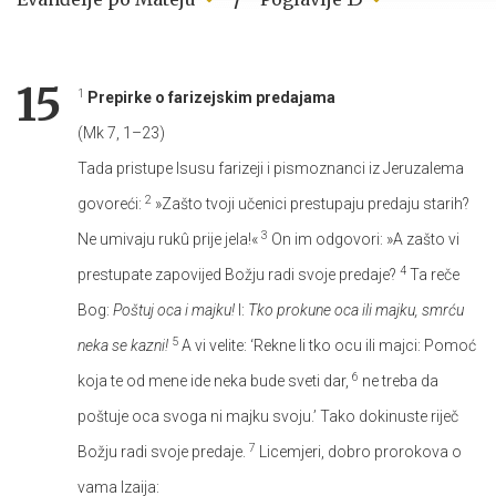
15
1
Prepirke o farizejskim predajama
(Mk 7, 1–23)
Tada pristupe Isusu farizeji i pismoznanci iz Jeruzalema
2
govoreći:
»Zašto tvoji učenici prestupaju predaju starih?
3
Ne umivaju rukû prije jela!«
On im odgovori: »A zašto vi
4
prestupate zapovijed Božju radi svoje predaje?
Ta reče
Bog:
Poštuj oca i majku!
I:
Tko prokune oca ili majku, smrću
5
neka se kazni!
A vi velite: ‘Rekne li tko ocu ili majci: Pomoć
6
koja te od mene ide neka bude sveti dar,
ne treba da
poštuje oca svoga ni majku svoju.’ Tako dokinuste riječ
7
Božju radi svoje predaje.
Licemjeri, dobro prorokova o
vama Izaija: