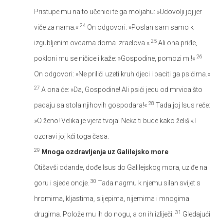
Pristupe mu na to učenici te ga moljahu: »Udovolji joj jer
24
viče za nama.«
On odgovori: »Poslan sam samo k
25
izgubljenim ovcama doma Izraelova.«
Ali ona priđe,
26
pokloni mu se ničice i kaže: »Gospodine, pomozi mi!«
On odgovori: »Ne priliči uzeti kruh djeci i baciti ga psićima.«
27
A ona će: »Da, Gospodine! Ali psići jedu od mrvica što
28
padaju sa stola njihovih gospodara!«
Tada joj Isus reče:
»O ženo! Velika je vjera tvoja! Neka ti bude kako želiš.« I
ozdravi joj kći toga časa.
29
Mnoga ozdravljenja uz Galilejsko more
Otišavši odande, dođe Isus do Galilejskog mora, uziđe na
30
goru i sjede ondje.
Tada nagrnu k njemu silan svijet s
hromima, kljastima, slijepima, nijemima i mnogima
31
drugima. Polože mu ih do nogu, a on ih izliječi.
Gledajući