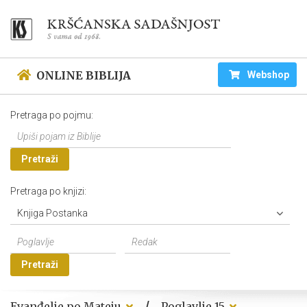
ONLINE BIBLIJA
Webshop
Pretraga po pojmu:
Pretraži
Pretraga po knjizi:
Knjiga Postanka
Pretraži
/
Evanđelje po Mateju
Poglavlje 15