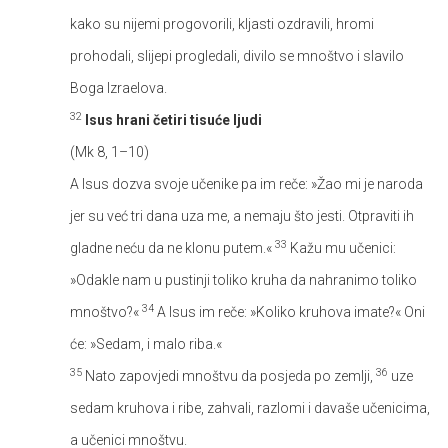
kako su nijemi progovorili, kljasti ozdravili, hromi
prohodali, slijepi progledali, divilo se mnoštvo i slavilo
Boga Izraelova.
32
Isus hrani četiri tisuće ljudi
(Mk 8, 1–10)
A Isus dozva svoje učenike pa im reče: »Žao mi je naroda
jer su već tri dana uza me, a nemaju što jesti. Otpraviti ih
33
gladne neću da ne klonu putem.«
Kažu mu učenici:
»Odakle nam u pustinji toliko kruha da nahranimo toliko
34
mnoštvo?«
A Isus im reče: »Koliko kruhova imate?« Oni
će: »Sedam, i malo riba.«
35
36
Nato zapovjedi mnoštvu da posjeda po zemlji,
uze
sedam kruhova i ribe, zahvali, razlomi i davaše učenicima,
a učenici mnoštvu.