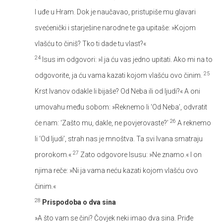
I uđe u Hram. Dok je naučavao, pristupiše mu glavari
svećenički i starješine narodne te ga upitaše: »Kojom
vlašću to činiš? Tko ti dade tu vlast?«
24
Isus im odgovori: »I ja ću vas jedno upitati. Ako mi na to
25
odgovorite, ja ću vama kazati kojom vlašću ovo činim.
Krst Ivanov odakle li bijaše? Od Neba ili od ljudi?« A oni
umovahu među sobom: »Reknemo li ‘Od Neba’, odvratit
26
će nam: ‘Zašto mu, dakle, ne povjerovaste?’
A reknemo
li ‘Od ljudi’, strah nas je mnoštva. Ta svi Ivana smatraju
27
prorokom.«
Zato odgovore Isusu: »Ne znamo.« I on
njima reče: »Ni ja vama neću kazati kojom vlašću ovo
činim.«
28
Prispodoba o dva sina
»A što vam se čini? Čovjek neki imao dva sina. Priđe