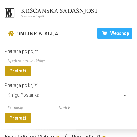
ONLINE BIBLIJA
Webshop
Pretraga po pojmu:
Pretraži
Pretraga po knjizi:
Knjiga Postanka
Pretraži
/
Evanđelje po Mateju
Poglavlje 21