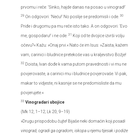
prvomu i reče: ‘Sinko, hajde danas na posao u vinograd!’
29
30
On odgovori: ‘Neću!’ No poslije se predomisli i ode.
Priđe i drugomu pa mu reče isto tako. A on odgovori: ‘Evo
31
me, gospodaru!’ i ne ode.
Koji od te dvojice izvrši volju
očevu?« Kažu: »Onaj prvi.« Nato će im Isus: »Zaista, kažem
vam, carinici i bludnice pretekoše vas u kraljevstvo Božje!
32
Doista, Ivan dođe k vama putom pravednosti i vi mu ne
povjerovaste, a carinici mu i bludnice povjerovaše. Vi pak,
makar to vidjeste, ni kasnije se ne predomisliste da mu
povjerujete.«
33
Vinogradari ubojice
(Mk 12, 1–12; Lk 20, 9–19)
»Drugu prispodobu čujte! Bijaše neki domaćin koji
posadi
vinograd, ogradi ga ogradom, iskopa u njemu tijesak i podiže