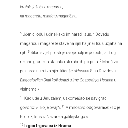
krotak, jašuć na magarcu,
na magaretu, mladetu magaričinu.
6
7
Učenici odu i učine kako im naredi Isus.
Dovedu
magaricu i magare te stave na njih haljine i Isus uzjaha na
8
njih.
Silan svijet prostrije svoje haljine po putu, a drugi
9
rezahu grane sa stabala i sterahu ih po putu.
Mnoštvo
pak pred njim i za njim klicaše: »
Hosana
Sinu Davidovu!
Blagoslovljen Onaj koji dolazi u ime Gospodnje! Hosana
u
visinama!«
10
Kad uđe u Jeruzalem, uskomešao se sav grad i
11
govorio: »Tko je ovaj?«
A mnoštvo odgovaraše: »To je
Prorok, Isus iz Nazareta galilejskoga.«
12
Izgon trgovaca iz Hrama