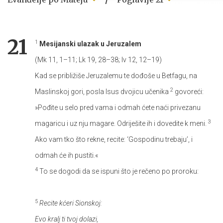
21
1
Mesijanski ulazak u Jeruzalem
(Mk 11, 1–11; Lk 19, 28–38; Iv 12, 12–19)
Kad se približiše Jeruzalemu te dođoše u Betfagu, na
2
Maslinskoj gori, posla Isus dvojicu učenika
govoreći:
»Pođite u selo pred vama i odmah ćete naći privezanu
3
magaricu i uz nju magare. Odriješite ih i dovedite k meni.
Ako vam tko što rekne, recite: ‘Gospodinu trebaju’, i
odmah će ih pustiti.«
4
To se dogodi da se ispuni što je rečeno po proroku:
5
Recite kćeri Sionskoj:
Evo kralj ti tvoj dolazi,