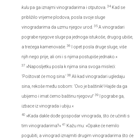
34
kulu
pa ga iznajmi vinogradarima i otputova.
Kad se
približilo vrijeme plodova, posla svoje sluge
35
vinogradarima da uzmu njegov urod.
A vinogradari
pograbe njegove sluge pa jednoga istukoše, drugog ubiše,
36
a trećega kamenovaše.
I opet posla druge sluge, više
njih nego prije, ali oni i s njima postupiše jednako.«
37
»Naposljetku posla k njima sina svoga misleći:
38
‘Poštovat će mog sina.’
Ali kad vinogradari ugledaju
sina, rekoše među sobom: ‘Ovo je baštinik! Hajde da ga
39
ubijemo i imat ćemo baštinu njegovu!’
I pograbe ga,
izbace iz vinograda i ubiju.«
40
»Kada dakle dođe gospodar vinograda, što će učiniti s
41
tim vinogradarima?«
Kažu mu: »Opake će nemilo
pogubiti, a vinograd iznajmiti drugim vinogradarima što će