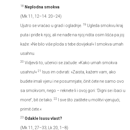
18
Neplodna smokva
(Mk 11, 12–14. 20–24)
19
Ujutro se vraćao u grad i ogladnje.
Ugleda smokvu kraj
puta i priđe k njoj, ali ne nađe na njoj ništa osim lišća pa joj
kaže: »Ne bilo više ploda s tebe dovijeka!« I smokva umah
usahnu.
20
Vidjevši to, učenici se začude: »Kako umah smokva
21
usahnu!«
Isus im odvrati: »Zaista, kažem vam, ako
budete imali vjeru i ne posumnjate, činit ćete ne samo ovo
sa smokvom, nego – reknete li i ovoj gori: ‘Digni se i baci u
22
more!’, bit će tako.
I sve što zaištete u molitvi vjerujući,
primit ćete.«
23
Odakle Isusu vlast?
(Mk 11, 27–33; Lk 20, 1–8)