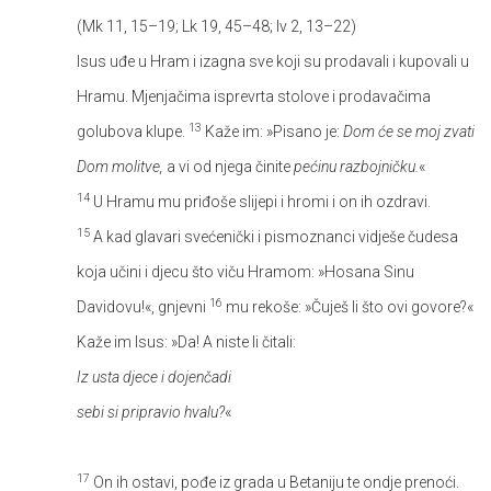
(Mk 11, 15–19; Lk 19, 45–48; Iv 2, 13–22)
Isus uđe u Hram i izagna sve koji su prodavali i kupovali u
Hramu. Mjenjačima isprevrta stolove i prodavačima
13
golubova klupe.
Kaže im: »Pisano je:
Dom će se moj zvati
Dom molitve,
a vi od njega činite
pećinu razbojničku.
«
14
U Hramu mu priđoše slijepi i hromi i on ih ozdravi.
15
A kad glavari svećenički i pismoznanci vidješe čudesa
koja učini i djecu što viču Hramom: »Hosana Sinu
16
Davidovu!«, gnjevni
mu rekoše: »Čuješ li što ovi govore?«
Kaže im Isus: »Da! A niste li čitali:
Iz usta djece i dojenčadi
sebi si pripravio hvalu?
«
17
On ih ostavi, pođe iz grada u Betaniju te ondje prenoći.