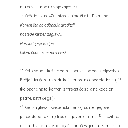
mu davati urod u svoje vrijeme.«
42
Kaže im Isus: »Zar nikada niste čitali u Pismima:
Kamen što ga odbaciše graditelji
postade kamen zaglavni.
Gospodnje je to djelo –
kakvo čudo u očima našim!
43
Zato će se – kažem vam – oduzeti od vas kraljevstvo
44
Božje i dat će se narodu koji donosi njegove plodove! (
I
tko padne na taj kamen, smrskat će se, a na koga on
padne, satrt će ga.)«
45
Kad su glavari svećenički i farizeji čuli te njegove
46
prispodobe, razumjeli su da govori o njima.
I tražili su
da ga uhvate, ali se pobojaše mnoštva jer ga je smatralo