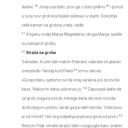
59
60
dadne.
Josip uze tijelo, povi ga u čisto platno
i položi
u svoj novi grob koji bijaše isklesao u stijeni. Dokotrlja
velik kamen na grobna vrata i otiđe.
61
A bijahu ondje Marija Magdalena i druga Marija: sjedile
su nasuprot grobu.
62
Straža na grobu
Sutradan, to jest dan nakon Priprave, sabraše se glavari
63
svećenički i farizeji kod Pilata
te mu rekoše:
»Gospodaru, sjetismo se da onaj varalica još za života
64
kaza: ‘Nakon tri dana uskrsnut ću.’
Zapovjedi dakle da
se grob osigura sve do trećega dana da ne bi možda
došli njegovi učenici, ukrali ga pa rekli narodu: ‘Uskrsnuo
65
je od mrtvih!’ I bit će posljednja prijevara gora od prve.«
Reče im Pilat: »Imate stražu! Idite i osigurajte kako znate!«