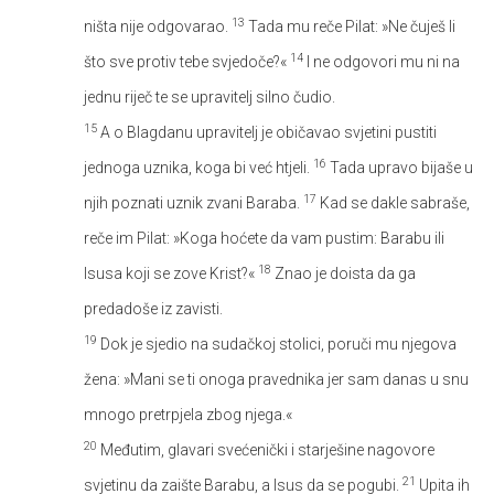
13
ništa nije odgovarao.
Tada mu reče Pilat: »Ne čuješ li
14
što sve protiv tebe svjedoče?«
I ne odgovori mu ni na
jednu riječ te se upravitelj silno čudio.
15
A o Blagdanu upravitelj je običavao svjetini pustiti
16
jednoga uznika, koga bi već htjeli.
Tada upravo bijaše u
17
njih poznati uznik zvani Baraba.
Kad se dakle sabraše,
reče im Pilat: »Koga hoćete da vam pustim: Barabu ili
18
Isusa koji se zove Krist?«
Znao je doista da ga
predadoše iz zavisti.
19
Dok je sjedio na sudačkoj stolici, poruči mu njegova
žena: »Mani se ti onoga pravednika jer sam danas u snu
mnogo pretrpjela zbog njega.«
20
Međutim, glavari svećenički i starješine nagovore
21
svjetinu da zaište Barabu, a Isus da se pogubi.
Upita ih