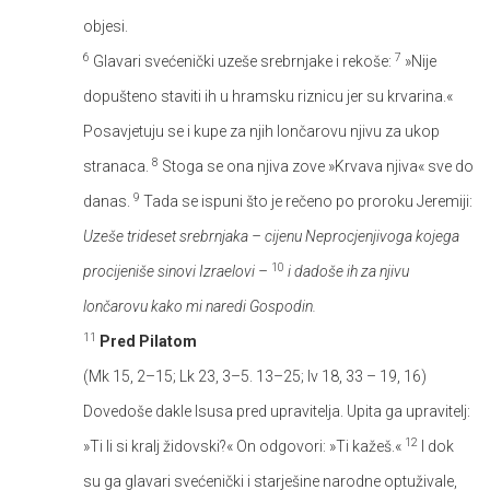
objesi.
6
7
Glavari svećenički uzeše srebrnjake i rekoše:
»Nije
dopušteno staviti ih u hramsku riznicu jer su krvarina.«
Posavjetuju se i kupe za njih lončarovu njivu za ukop
8
stranaca.
Stoga se ona njiva zove »Krvava njiva« sve do
9
danas.
Tada se ispuni što je rečeno po proroku Jeremiji:
Uzeše trideset srebrnjaka – cijenu Neprocjenjivoga kojega
10
procijeniše sinovi Izraelovi –
i dadoše ih za njivu
lončarovu kako mi naredi Gospodin.
11
Pred Pilatom
(Mk 15, 2–15; Lk 23, 3–5. 13–25; Iv 18, 33 – 19, 16)
Dovedoše dakle Isusa pred upravitelja. Upita ga upravitelj:
12
»Ti li si kralj židovski?« On odgovori: »Ti kažeš.«
I dok
su ga glavari svećenički i starješine narodne optuživale,