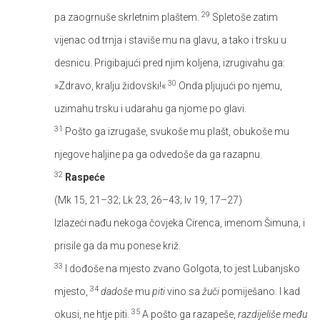
29
pa zaogrnuše skrletnim plaštem.
Spletoše zatim
vijenac od trnja i staviše mu na glavu, a tako i trsku u
desnicu. Prigibajući pred njim koljena, izrugivahu ga:
30
»Zdravo, kralju židovski!«
Onda pljujući po njemu,
uzimahu trsku i udarahu ga njome po glavi.
31
Pošto ga izrugaše, svukoše mu plašt, obukoše mu
njegove haljine pa ga odvedoše da ga razapnu.
32
Raspeće
(Mk 15, 21–32; Lk 23, 26–43; Iv 19, 17–27)
Izlazeći nađu nekoga čovjeka Cirenca, imenom Šimuna, i
prisile ga da mu ponese križ.
33
I dođoše na mjesto zvano Golgota, to jest Lubanjsko
34
mjesto,
dadoše
mu
piti
vino sa
žuči
pomiješano. I kad
35
okusi, ne htje piti.
A pošto ga razapeše,
razdijeliše među