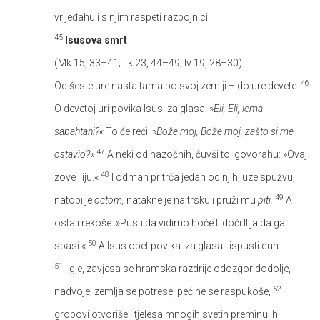
vrijeđahu i s njim raspeti razbojnici.
45
Isusova smrt
(Mk 15, 33–41; Lk 23, 44–49; Iv 19, 28–30)
46
Od šeste ure nasta tama po svoj zemlji – do ure devete.
O devetoj uri povika Isus iza glasa: »
Eli, Eli, lema
sabahtani?«
To će reći: »
Bože moj, Bože moj, zašto si me
47
ostavio?«
A neki od nazočnih, čuvši to, govorahu: »Ovaj
48
zove Iliju.«
I odmah pritrča jedan od njih, uze spužvu,
49
natopi je
octom,
natakne je na trsku i pruži mu
piti.
A
ostali rekoše: »Pusti da vidimo hoće li doći Ilija da ga
50
spasi.«
A Isus opet povika iza glasa i ispusti duh.
51
I gle, zavjesa se hramska razdrije odozgor dodolje,
52
nadvoje; zemlja se potrese, pećine se raspukoše,
grobovi otvoriše i tjelesa mnogih svetih preminulih