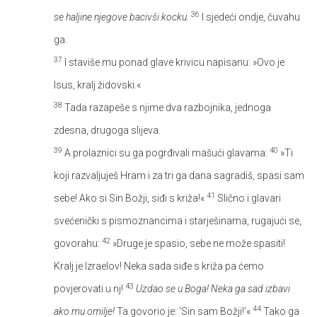
36
se haljine njegove bacivši kocku.
I sjedeći ondje, čuvahu
ga.
37
I staviše mu ponad glave krivicu napisanu: »Ovo je
Isus, kralj židovski.«
38
Tada razapeše s njime dva razbojnika, jednoga
zdesna, drugoga slijeva.
39
40
A prolaznici su ga pogrđivali mašući glavama:
»Ti
koji razvaljuješ Hram i za tri ga dana sagradiš, spasi sam
41
sebe! Ako si Sin Božji, siđi s križa!«
Slično i glavari
svećenički s pismoznancima i starješinama, rugajući se,
42
govorahu:
»Druge je spasio, sebe ne može spasiti!
Kralj je Izraelov! Neka sada siđe s križa pa ćemo
43
povjerovati u nj!
Uzdao se u Boga! Neka ga sad izbavi
44
ako mu omilje!
Ta govorio je: ‘Sin sam Božji!’«
Tako ga