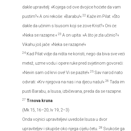
dakle upravitelj: »Kojega od ove dvojice hoćete da vam
22
pustim?« A oni rekoše: »Barabu!«
Kaže im Pilat: »Što
dakle da učinim s Isusom koji se zove Krist?« Oni će:
23
»Neka se razapne.«
A on upita: »A što je zla učinio?«
Vikahu još jače: »Neka se razapne!«
24
Kad Pilat vidje da ništa ne koristi, nego da biva sve veći
metež, uzme vodu i opere ruke pred svjetinom govoreći:
25
»Nevin sam od krvi ove! Vi se pazite!«
Sav narod nato
26
odvrati: »Krv njegova na nas i na djecu našu!«
Tada im
pusti Barabu, a Isusa, izbičevana, preda da se razapne.
27
Trnova kruna
(Mk 15, 16–20; Iv 19, 2–3)
Onda vojnici upraviteljevi uvedoše Isusa u dvor
28
upraviteljev i skupiše oko njega cijelu četu.
Svukoše ga