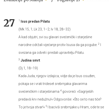
27
1
Isus predan Pilatu
(Mk 15, 1; Lk 23, 1–2; Iv 18, 28–32)
A kad objutri, svi su glavari svećenički i starješine
2
narodne održali vijećanje protiv Isusa da ga pogube.
I
svezana ga odveli i predali upravitelju Pilatu.
3
Judina smrt
(Dj 1, 18–19)
Kada Juda, njegov izdajica, vidje da je Isus osuđen,
pokaja se i vrati trideset srebrnjaka glavarima
4
svećeničkim i starješinama
govoreći: »Sagriješih
predavši krv nedužnu!« Odgovoriše: »Što se to nas tiče?
5
To je tvoja stvar!«
I bacivši srebrnjake u Hram, ode te se