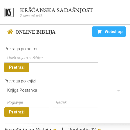
ONLINE BIBLIJA
Webshop
Pretraga po pojmu:
Pretraži
Pretraga po knjizi:
Knjiga Postanka
Pretraži
/
Evanđelje po Mateju
Poglavlje 27