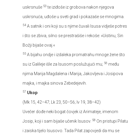
53
uskrsnuše
te iziđoše iz grobova nakon njegova
uskrsnuća, uđoše u sveti grad i pokazaše se mnogima.
54
A satnik i oni koji su s njime čuvali Isusa vidješe potres
i što se zbiva, silno se prestrašiše i rekoše: »Uistinu, Sin
Božji bijaše ovaj.«
55
A bijahu ondje i izdaleka promatrahu mnoge žene što
56
su iz Galileje išle za Isusom poslužujući mu;
među
njima Marija Magdalena i Marija, Jakovljeva i Josipova
majka, i majka sinova Zebedejevih.
57
Ukop
(Mk 15, 42–47; Lk 23, 50–56; Iv 19, 38–42)
Uvečer dođe neki bogat čovjek iz Arimateje, imenom
58
Josip, koji i sam bijaše učenik Isusov.
On pristupi Pilatu
i zaiska tijelo Isusovo. Tada Pilat zapovjedi da mu se