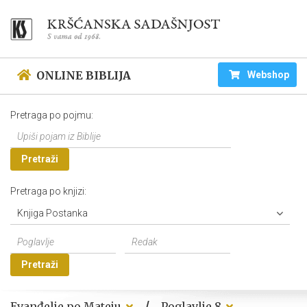
ONLINE BIBLIJA
Webshop
Pretraga po pojmu:
Pretraži
Pretraga po knjizi:
Knjiga Postanka
Pretraži
/
Evanđelje po Mateju
Poglavlje 8