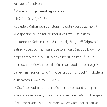
za svjedočanstvo.«
5
Vjera jednoga rimskog satnika
(Lk 7, 1–10; Iv 4, 43–54)
6
Kad uđe u Kafarnaum, pristupi mu satnik pa ga zamoli:
»Gospodine, sluga mi leži kod kuće uzet, u strašnim
7
8
mukama.«
Kaže mu: »Ja ću doći izliječiti ga.«
Odgovori
satnik: »Gospodine, nisam dostojan da uđeš pod krov moj,
9
nego samo reci riječ i izliječen će biti sluga moj.
Ta i ja,
premda sam čovjek pod vlašću, imam pod sobom vojnike
pa reknem jednomu: ‘Idi!’ – i ode, drugomu: ‘Dođi!’ – i dođe, a
sluzi svomu: ‘Učini to’ – i učini.«
10
Čuvši to, zadivi se Isus i reče onima koji su išli za njim:
»Zaista, kažem vam, ni u koga u Izraelu ne nađoh tolike vjere.
11
A kažem vam: Mnogi će
s istoka i zapada
doći i sjesti za