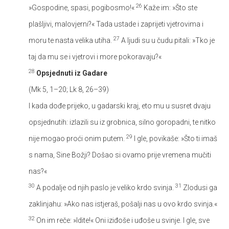
26
»Gospodine, spasi, pogibosmo!«
Kaže im: »Što ste
plašljivi, malovjerni?« Tada ustade i zaprijeti vjetrovima i
27
moru te nasta velika utiha.
A ljudi su u čudu pitali: »Tko je
taj da mu se i vjetrovi i more pokoravaju?«
28
Opsjednuti iz Gadare
(Mk 5, 1–20; Lk 8, 26–39)
I kada dođe prijeko, u gadarski kraj, eto mu u susret dvaju
opsjednutih: izlazili su iz grobnica, silno goropadni, te nitko
29
nije mogao proći onim putem.
I gle, povikaše: »Što ti imaš
s nama, Sine Božji? Došao si ovamo prije vremena mučiti
nas?«
30
31
A podalje od njih paslo je veliko krdo svinja.
Zlodusi ga
zaklinjahu: »Ako nas istjeraš, pošalji nas u ovo krdo svinja.«
32
On im reče: »Idite!« Oni iziđoše i uđoše u svinje. I gle, sve