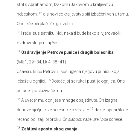
stol s Abrahamom, Izakom i Jakovom u kraljevstvu
12
nebeskom,
a sinovi će kraljevstva biti izbačeni van u tamu.
Ondje će biti plač i škrgut zubi.«
13
I reče Isus satniku: »Idi, neka ti bude kako si vjerovao!« I
ozdravi sluga u taj čas.
14
Ozdravljenje Petrove punice i drugih bolesnika
(Mk 1, 29–34; Lk 4, 38–41)
Ušavši u kuću Petrovu, Isus ugleda njegovu punicu koja
15
ležaše u ognjici.
Dotače joj se ruke i pusti je ognjica. Ona
ustade i posluživaše mu.
16
A uvečer mu doniješe mnoge opsjednute. On izagna
17
duhove riječju i sve bolesnike ozdravi –
da se ispuni što je
rečeno po Izaiji proroku:
On slabosti naše uze i boli ponese.
18
Zahtjevi apostolskog zvanja