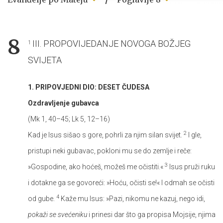
8
III. PROPOVIJEDANJE NOVOGA BOŽJEG
1
SVIJETA
1. PRIPOVJEDNI DIO: DESET ČUDESA
Ozdravljenje gubavca
(Mk 1, 40–45; Lk 5, 12–16)
2
Kad je Isus sišao s gore, pohrli za njim silan svijet.
I gle,
pristupi neki gubavac, pokloni mu se do zemlje i reče:
3
»Gospodine, ako hoćeš, možeš me očistiti.«
Isus pruži ruku
i dotakne ga se govoreći: »Hoću, očisti se!« I odmah se očisti
4
od gube.
Kaže mu Isus: »Pazi, nikomu ne kazuj, nego idi,
pokaži se svećeniku
i prinesi dar što ga propisa Mojsije, njima