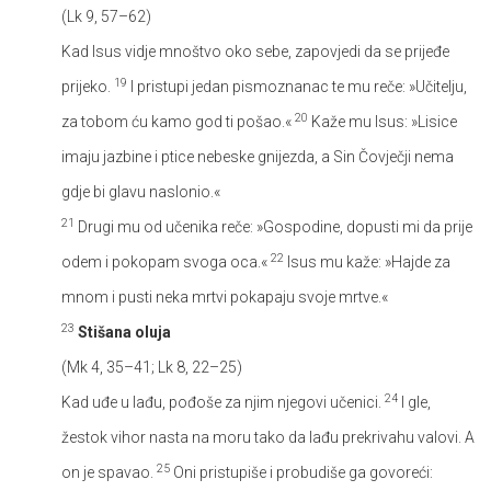
(Lk 9, 57–62)
Kad Isus vidje mnoštvo oko sebe, zapovjedi da se prijeđe
19
prijeko.
I pristupi jedan pismoznanac te mu reče: »Učitelju,
20
za tobom ću kamo god ti pošao.«
Kaže mu Isus: »Lisice
imaju jazbine i ptice nebeske gnijezda, a Sin Čovječji nema
gdje bi glavu naslonio.«
21
Drugi mu od učenika reče: »Gospodine, dopusti mi da prije
22
odem i pokopam svoga oca.«
Isus mu kaže: »Hajde za
mnom i pusti neka mrtvi pokapaju svoje mrtve.«
23
Stišana oluja
(Mk 4, 35–41; Lk 8, 22–25)
24
Kad uđe u lađu, pođoše za njim njegovi učenici.
I gle,
žestok vihor nasta na moru tako da lađu prekrivahu valovi. A
25
on je spavao.
Oni pristupiše i probudiše ga govoreći: