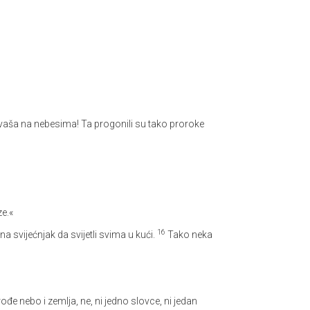
aća vaša na nebesima! Ta progonili su tako proroke
ze.«
16
na svijećnjak da svijetli svima u kući.
Tako neka
đe nebo i zemlja, ne, ni jedno slovce, ni jedan