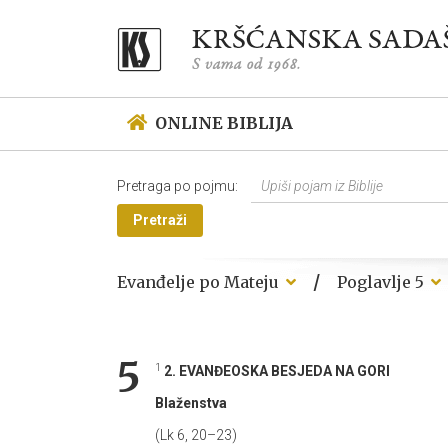
ONLINE BIBLIJA
Pretraga po pojmu:
Pretraži
/
Evanđelje po Mateju
Poglavlje 5
5
1
2. EVANĐEOSKA BESJEDA NA GORI
Blaženstva
(Lk 6, 20–23)