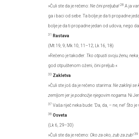
28
»Čuli ste da je rečeno:
Ne čini preljuba!
A ja va
ga i baci od sebe. Ta bolje je da ti propadne je
bolje je da ti propadne jedan od udova, nego da t
31
Rastava
(Mt 19, 9; Mk 10, 11–12; Lk 16, 18)
»Rečeno je također:
Tko otpusti svoju ženu, neka 
god otpuštenom oženi, čini preljub.«
33
Zakletva
»Čuli ste još da je rečeno starima:
Ne zaklinji se
zemljom
jer je
podnožje njegovim nogama.
Ni Je
37
Vaša riječ neka bude: ‘Da, da, – ne, ne!’ Što je
38
Osveta
(Lk 6, 29–30)
39
»Čuli ste da je rečeno:
Oko za oko, zub za zub!