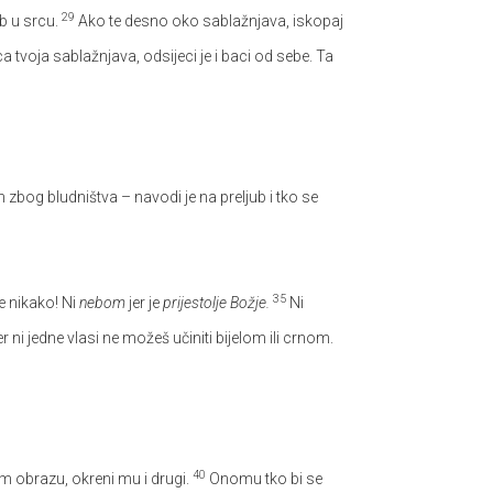
29
b u srcu.
Ako te desno oko sablažnjava, iskopaj
a tvoja sablažnjava, odsijeci je i baci od sebe. Ta
bog bludništva – navodi je na preljub i tko se
35
e nikako! Ni
nebom
jer je
prijestolje Božje.
Ni
 ni jedne vlasi ne možeš učiniti bijelom ili crnom.
40
om obrazu, okreni mu i drugi.
Onomu tko bi se