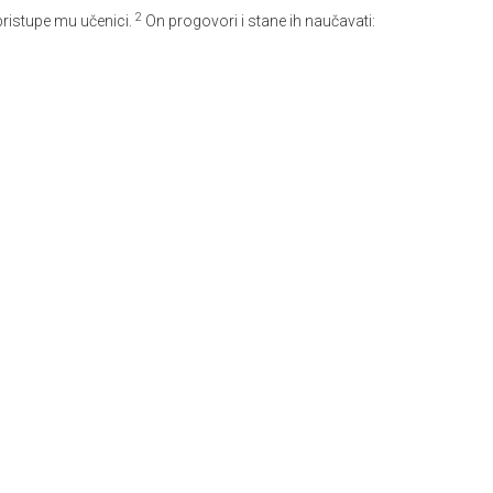
2
pristupe mu učenici.
On progovori i stane ih naučavati: