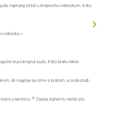
ljude, najmanji će biti u kraljevstvu nebeskom. A tko
tvo nebesko.«
oga bit će podvrgnut sudu. A tko bratu rekne
kom, idi i najprije se izmiri s bratom, a onda dođi i
26
ne bace u tamnicu.
Zaista, kažem ti, nećeš izići