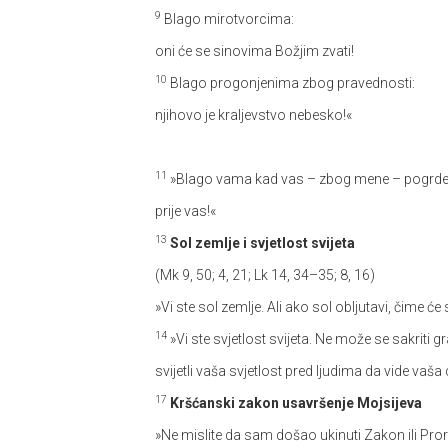
9
Blago mirotvorcima:
oni će se sinovima Božjim zvati!
10
Blago progonjenima zbog pravednosti:
njihovo je kraljevstvo nebesko!«
11
»Blago vama kad vas – zbog mene – pogrde i 
prije vas!«
13
Sol zemlje i svjetlost svijeta
(Mk 9, 50; 4, 21; Lk 14, 34–35; 8, 16)
»Vi ste sol zemlje. Ali ako sol obljutavi, čime će 
14
»Vi ste svjetlost svijeta. Ne može se sakriti gr
svijetli vaša svjetlost pred ljudima da vide vaš
17
Kršćanski zakon usavršenje Mojsijeva
»Ne mislite da sam došao ukinuti Zakon ili Pro