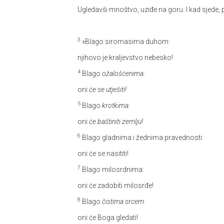
Ugledavši mnoštvo, uziđe na goru. I kad sjede, 
3
»Blago siromasima duhom:
njihovo je kraljevstvo nebesko!
4
Blago
ožalošćenima:
oni
će se utješiti!
5
Blago
krotkima:
oni
će baštiniti zemlju!
6
Blago gladnima i žednima pravednosti:
oni će se nasititi!
7
Blago milosrdnima:
oni će zadobiti milosrđe!
8
Blago
čistima srcem:
oni će Boga gledati!