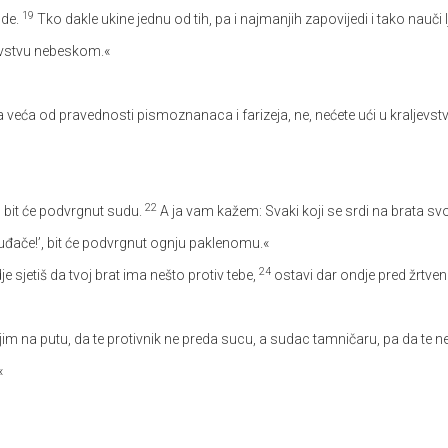
19
ude.
Tko dakle ukine jednu od tih, pa i najmanjih zapovijedi i tako nauči 
aljevstvu nebeskom.«
 veća od pravednosti pismoznanaca i farizeja, ne, nećete ući u kraljevs
22
, bit će podvrgnut sudu.
A ja vam kažem: Svaki koji se srdi na brata sv
‘Luđače!’, bit će podvrgnut ognju paklenomu.«
24
e sjetiš da tvoj brat ima nešto protiv tebe,
ostavi dar ondje pred žrtveni
jim na putu, da te protivnik ne preda sucu, a sudac tamničaru, pa da te 
«