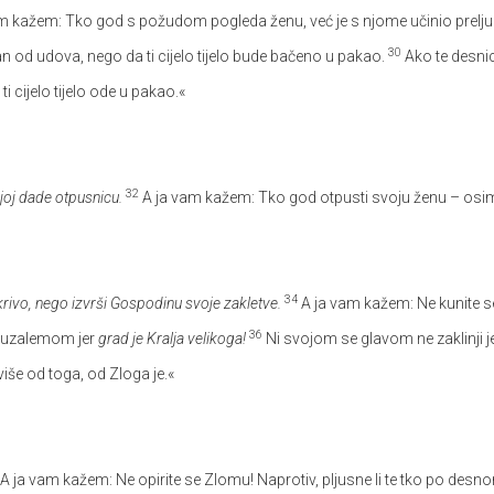
m kažem: Tko god s požudom pogleda ženu, već je s njome učinio prelju
30
dan od udova, nego da ti cijelo tijelo bude bačeno u pakao.
Ako te desnic
i cijelo tijelo ode u pakao.«
32
joj dade otpusnicu.
A ja vam kažem: Tko god otpusti svoju ženu – osim z
34
 krivo, nego izvrši Gospodinu svoje zakletve.
A ja vam kažem: Ne kunite s
36
ruzalemom jer
grad je Kralja velikoga!
Ni svojom se glavom ne zaklinji jer
 više od toga, od Zloga je.«
A ja vam kažem: Ne opirite se Zlomu! Naprotiv, pljusne li te tko po desn