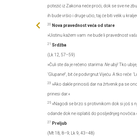
potezić iz Zakona neće proći, dok se sve ne zb
ih bude vršio i druge učio, taj će biti velik u kr
20
Nova pravednost veća od stare
»Uistinu kažem vam: ne bude li pravednost vaša
21
Srdžba
(Lk 12, 57–59)
»Čuli ste da je rečeno starima:
Ne ubij!
Tko ubije
‘Glupane!’, bit će podvrgnut Vijeću. A tko reče: 
23
»Ako dakle prinosiš dar na žrtvenik pa se ondj
prinesi dar.«
25
»Nagodi se brzo s protivnikom dok si još s n
odande dok ne isplatiš do posljednjeg novčića.
27
Preljub
(Mt 18, 8–9; Lk 9, 43–48)