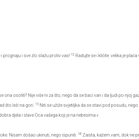
12
prognaju i sve zlo slažu protiv vas!
Radujte se i kličite: velika je pl
se ona osoliti? Nije više ni za što, nego da se baci van i da ljudi po njoj ga
15
ad što leži na gori.
Niti se užiže svjetiljka da se stavi pod posudu, nego 
a dobra djela i slave Oca vašega koji je na nebesima.«
18
roke. Nisam došao ukinuti, nego ispuniti.
Zaista, kažem vam, dok ne pro