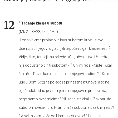
12
1
Trganje klasja u subotu
(Mk 2, 23–28; Lk 6, 1–5)
U ono vrijeme prolazio je Isus subotom kroz usjeve.
2
Učenici su njegovi ogladnjeli te počeli trgati klasje i jesti.
Vidjevši to, farizeji mu rekoše: »Gle, učenici tvoji čine što
3
nije dopušteno činiti subotom.«
On im reče: »Niste li čitali
4
što učini David kad ogladnje on i njegovi pratioci?
Kako
uđe u Dom Božji te pojedoše prinesene kruhove, a to ne
bijaše slobodno jesti ni njemu ni njegovim pratiocima,
5
nego samo svećenicima?
Ili zar niste čitali u Zakonu da
subotom svećenici u Hramu krše subotu, a bez krivnje su?
6
7
A velim vam: veće od Hrama jest ovdje!
I kad biste