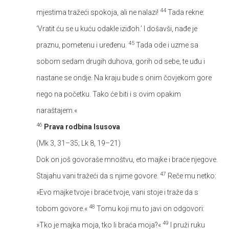
44
mjestima tražeći spokoja, ali ne nalazi!
Tada rekne:
‘Vratit ću se u kuću odakle iziđoh.’ I došavši, nađe je
45
praznu, pometenu i uređenu.
Tada ode i uzme sa
sobom sedam drugih duhova, gorih od sebe, te uđu i
nastane se ondje. Na kraju bude s onim čovjekom gore
nego na početku. Tako će biti i s ovim opakim
naraštajem.«
46
Prava rodbina Isusova
(Mk 3, 31–35; Lk 8, 19–21)
Dok on još govoraše mnoštvu, eto majke i braće njegove.
47
Stajahu vani tražeći da s njime govore.
Reče mu netko:
»Evo majke tvoje i braće tvoje, vani stoje i traže da s
48
tobom govore.«
Tomu koji mu to javi on odgovori:
49
»Tko je majka moja, tko li braća moja?«
I pruži ruku