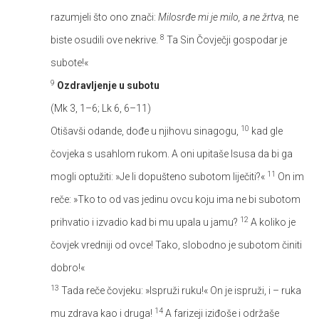
razumjeli što ono znači:
Milosrđe mi je milo, a ne žrtva,
ne
8
biste osudili ove nekrive.
Ta Sin Čovječji gospodar je
subote!«
9
Ozdravljenje u subotu
(Mk 3, 1–6; Lk 6, 6–11)
10
Otišavši odande, dođe u njihovu sinagogu,
kad gle
čovjeka s usahlom rukom. A oni upitaše Isusa da bi ga
11
mogli optužiti: »Je li dopušteno subotom liječiti?«
On im
reče: »Tko to od vas jedinu ovcu koju ima ne bi subotom
12
prihvatio i izvadio kad bi mu upala u jamu?
A koliko je
čovjek vredniji od ovce! Tako, slobodno je subotom činiti
dobro!«
13
Tada reče čovjeku: »Ispruži ruku!« On je ispruži, i – ruka
14
mu zdrava kao i druga!
A farizeji iziđoše i održaše