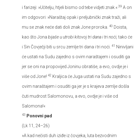
39
i farizeji: »Učitelju, htjeli bismo od tebe vidjeti znak.«
A on
im odgovori: »Naraštaj opak i preljubnički znak traži, ali
40
mu se znak neće dati doli znak Jone proroka.
Doista,
kao što Jona
bijaše u utrobi kitovoj tri dana i tri noći,
tako će
41
i Sin Čovječji biti u srcu zemlje tri dana i tri noći.
Ninivljani
će ustati na Sudu zajedno s ovim naraštajem i osuditi ga
jer se oni na propovijed Joninu obratiše, a evo, ovdje je i
42
više od Jone!
Kraljica će Juga ustati na Sudu zajedno s
ovim naraštajem i osuditi ga jer je s krajeva zemlje došla
čuti mudrost Salomonovu, a evo, ovdje je i više od
Salomona!«
43
Ponovni pad
(Lk 11, 24–26)
»A kad nečisti duh iziđe iz čovjeka, luta bezvodnim