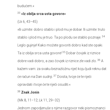
budućem.«
33
»Iz obilja srca usta govore«
(Lk 6, 43–45)
»Ili uzmite: dobro stablo i plod mu je dobar. Ili uzmite: trulo
34
stablo i plod mu je truo. Ta po plodu se stablo poznaje.
Leglo gujinje! Kako možete govoriti dobro kad ste opaki.
35
Ta iz obilja srca usta govore!
Dobar čovjek iz riznice
36
dobre vadi dobro, a zao čovjek iz riznice zle vadi zlo.
A
kažem vam: za svaku bezrazložnu riječ koju ljudi reknu dat
37
će račun na Dan sudnji.
Doista, tvoje će te riječi
opravdati i tvoje će te riječi osuditi.«
38
Znak Jonin
(Mk 8, 11–12; Lk 11, 29–32)
Jednom zapodjenuše s njime razgovor neki pismoznanci