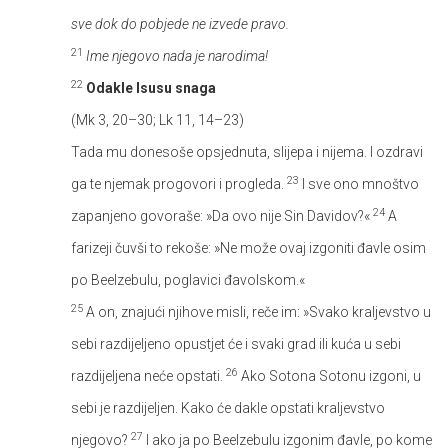
sve dok do pobjede ne izvede pravo.
21
Ime njegovo nada je narodima!
22
Odakle Isusu snaga
(Mk 3, 20–30; Lk 11, 14–23)
Tada mu donesoše opsjednuta, slijepa i nijema. I ozdravi
23
ga te njemak progovori i progleda.
I sve ono mnoštvo
24
zapanjeno govoraše: »Da ovo nije Sin Davidov?«
A
farizeji čuvši to rekoše: »Ne može ovaj izgoniti đavle osim
po Beelzebulu, poglavici đavolskom.«
25
A on, znajući njihove misli, reče im: »Svako kraljevstvo u
sebi razdijeljeno opustjet će i svaki grad ili kuća u sebi
26
razdijeljena neće opstati.
Ako Sotona Sotonu izgoni, u
sebi je razdijeljen. Kako će dakle opstati kraljevstvo
27
njegovo?
I ako ja po Beelzebulu izgonim đavle, po kome