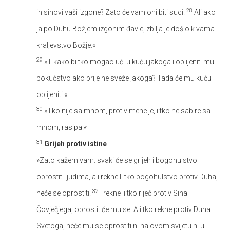
28
ih sinovi vaši izgone? Zato će vam oni biti suci.
Ali ako
ja po Duhu Božjem izgonim đavle, zbilja je došlo k vama
kraljevstvo Božje.«
29
»Ili kako bi tko mogao ući u kuću jakoga i oplijeniti mu
pokućstvo ako prije ne sveže jakoga? Tada će mu kuću
oplijeniti.«
30
»Tko nije sa mnom, protiv mene je, i tko ne sabire sa
mnom, rasipa.«
31
Grijeh protiv istine
»Zato kažem vam: svaki će se grijeh i bogohulstvo
oprostiti ljudima, ali rekne li tko bogohulstvo protiv Duha,
32
neće se oprostiti.
I rekne li tko riječ protiv Sina
Čovječjega, oprostit će mu se. Ali tko rekne protiv Duha
Svetoga, neće mu se oprostiti ni na ovom svijetu ni u