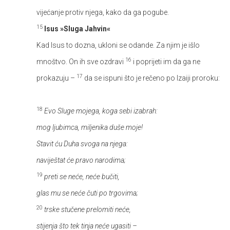
vijećanje protiv njega, kako da ga pogube.
15
Isus »Sluga Jahvin«
Kad Isus to dozna, ukloni se odande. Za njim je išlo
16
mnoštvo. On ih sve ozdravi
i poprijeti im da ga ne
17
prokazuju –
da se ispuni što je rečeno po Izaiji proroku:
18
Evo Sluge mojega, koga sebi izabrah:
mog ljubimca, miljenika duše moje!
Stavit ću Duha svoga na njega:
naviještat će pravo narodima;
19
preti se neće, neće bučiti,
glas mu se neće čuti po trgovima;
20
trske stučene prelomiti neće,
stijenja što tek tinja neće ugasiti –