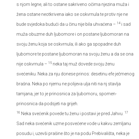
s njom legne, ali to ostane sakriveno očima njezina muža i
žena ostane neotkrivena iako se oskvrnula te protiv nje ne
14
bude svjedoka budući da u činu nije bila uhvaćena –
i sad
muža obuzme duh ljubomore i on postane ljubomoran na
svoju ženu koja se oskvrnula; ili ako ga spopadne duh
ljubomore te postane ljubomoran na svoju ženu a da se ona
15
nije oskvrnula –
neka taj muž dovede svoju ženu
svećeniku. Neka za nju donese prinos: desetinu efe ječmenog
brašna. Neka po njemu ne polijeva ulja niti na nj stavlja
tamjana, jer to je prinosnica za ljubomoru, spomen-
prinosnica da podsjeti na grijeh.
16
17
Neka svećenik povede tu ženu i postavi je pred Jahvu.
Sad neka svećenik uzme posvećene vode u kakvu zemljanu
posudu i, uzevši prašine što je na podu Prebivališta, neka je