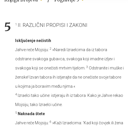
5
II. RAZLIČNI PROPISI I ZAKONI
1
Isključenje nečistih
2
Jahve reče Mojsiju:
»Naredi Izraelcima da iz tabora
odstrane svakoga gubavca, svakoga koji imadne izljev i
3
svakoga koji se onečisti mrtvim tijelom.
Odstranite i muške i
ženske! Izvan tabora ih istjerajte da ne onečiste svoje tabore
u kojima ja boravim među njima.«
4
Izraelci tako učine: istjeraju ih iz tabora. Kako je Jahve rekao
Mojsiju, tako Izraelci učine.
5
Naknada štete
6
Jahve reče Mojsiju:
»Kaži Izraelcima: ‘Kad koji čovjek ili žena