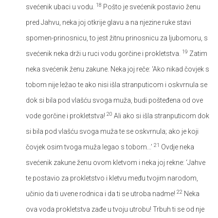
18
svećenik ubaci u vodu.
Pošto je svećenik postavio ženu
pred Jahvu, neka joj otkrije glavu a na njezine ruke stavi
spomen-prinosnicu, to jest žitnu prinosnicu za ljubomoru, s
19
svećenik neka drži u ruci vodu gorčine i prokletstva.
Zatim
neka svećenik ženu zakune. Neka joj reče: ‘Ako nikad čovjek s
tobom nije ležao te ako nisi išla stranputicom i oskvrnula se
dok si bila pod vlašću svoga muža, budi pošteđena od ove
20
vode gorčine i prokletstva!
Ali ako si išla stranputicom dok
si bila pod vlašću svoga muža te se oskvrnula; ako je koji
21
čovjek osim tvoga muža legao s tobom...’
Ovdje neka
svećenik zakune ženu ovom kletvom i neka joj rekne: ‘Jahve
te postavio za prokletstvo i kletvu među tvojim narodom,
22
učinio da ti uvene rodnica i da ti se utroba nadme!
Neka
ova voda prokletstva zađe u tvoju utrobu! Trbuh ti se od nje