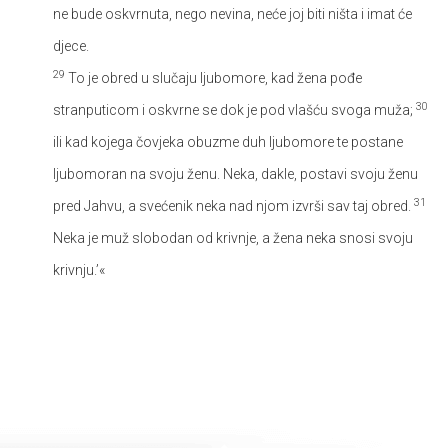
ne bude oskvrnuta, nego nevina, neće joj biti ništa i imat će
djece.
29
To je obred u slučaju ljubomore, kad žena pođe
30
stranputicom i oskvrne se dok je pod vlašću svoga muža;
ili kad kojega čovjeka obuzme duh ljubomore te postane
ljubomoran na svoju ženu. Neka, dakle, postavi svoju ženu
31
pred Jahvu, a svećenik neka nad njom izvrši sav taj obred.
Neka je muž slobodan od krivnje, a žena neka snosi svoju
krivnju.’«