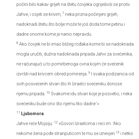
počini bilo kakav grijeh na štetu čovjeka ogriješivši se protiv
7
Jahve, i osjeti se krivim,
neka prizna počinjeni grijeh,
nadoknadi štetu što bolje može te još doda tome petinu i
dadne onome kome je nanio nepravdu.
8
Ako čovjek ne bi imao bližeg rođaka kome bi se nadoknada
mogla uručiti, dužna nadoknada pripada Jahvi za svećenika,
ne računajući u to pomirbenoga ovna kojim će svećenik
9
izvršiti nad krivcem obred pomirenja.
I svaka podizanica od
svih posvećenih stvari što ih Izraelci svećeniku donose
10
njemu pripada.
Svakome idu stvari koje je posvetio; i neka
svećeniku bude ono što njemu tko dadne.’«
11
Ljubomora
12
Jahve reče Mojsiju:
»Govori Izraelcima i reci im: ‘Ako
13
nekome žena pođe stranputicom te mu se iznevjeri
i netko