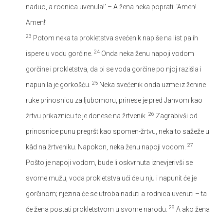
naduo, a rodnica uvenula!’ – A žena neka poprati: ‘Amen!
Amen!’
23
Potom neka ta prokletstva svećenik napiše na list pa ih
24
ispere u vodu gorčine.
Onda neka ženu napoji vodom
gorčine i prokletstva, da bi se voda gorčine po njoj razišla i
25
napunila je gorkošću.
Neka svećenik onda uzme iz ženine
ruke prinosnicu za ljubomoru, prinese je pred Jahvom kao
26
žrtvu prikaznicu te je donese na žrtvenik.
Zagrabivši od
prinosnice punu pregršt kao spomen-žrtvu, neka to sažeže u
27
kâd na žrtveniku. Napokon, neka ženu napoji vodom.
Pošto je napoji vodom, bude li oskvrnuta iznevjerivši se
svome mužu, voda prokletstva ući će u nju i napunit će je
gorčinom; njezina će se utroba naduti a rodnica uvenuti – ta
28
će žena postati prokletstvom u svome narodu.
A ako žena