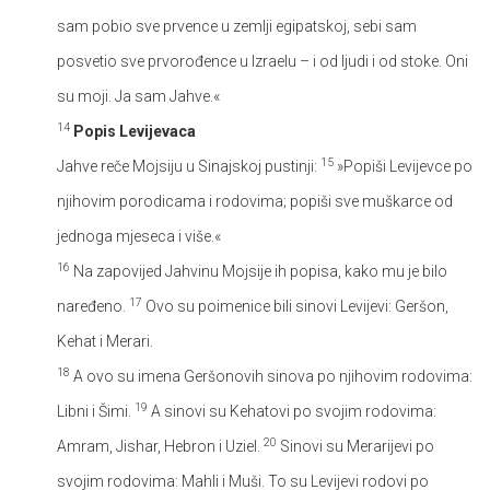
sam pobio sve prvence u zemlji egipatskoj, sebi sam
posvetio sve prvorođence u Izraelu – i od ljudi i od stoke. Oni
su moji. Ja sam Jahve.«
14
Popis Levijevaca
15
Jahve reče Mojsiju u Sinajskoj pustinji:
»Popiši Levijevce po
njihovim porodicama i rodovima; popiši sve muškarce od
jednoga mjeseca i više.«
16
Na zapovijed Jahvinu Mojsije ih popisa, kako mu je bilo
17
naređeno.
Ovo su poimenice bili sinovi Levijevi: Geršon,
Kehat i Merari.
18
A ovo su imena Geršonovih sinova po njihovim rodovima:
19
Libni i Šimi.
A sinovi su Kehatovi po svojim rodovima:
20
Amram, Jishar, Hebron i Uziel.
Sinovi su Merarijevi po
svojim rodovima: Mahli i Muši. To su Levijevi rodovi po