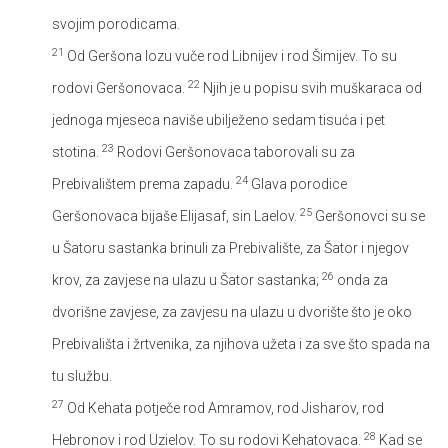
svojim porodicama.
21
Od Geršona lozu vuče rod Libnijev i rod Šimijev. To su
22
rodovi Geršonovaca.
Njih je u popisu svih muškaraca od
jednoga mjeseca naviše ubilježeno sedam tisuća i pet
23
stotina.
Rodovi Geršonovaca taborovali su za
24
Prebivalištem prema zapadu.
Glava porodice
25
Geršonovaca bijaše Elijasaf, sin Laelov.
Geršonovci su se
u Šatoru sastanka brinuli za Prebivalište, za Šator i njegov
26
krov, za zavjese na ulazu u Šator sastanka;
onda za
dvorišne zavjese, za zavjesu na ulazu u dvorište što je oko
Prebivališta i žrtvenika, za njihova užeta i za sve što spada na
tu službu.
27
Od Kehata potječe rod Amramov, rod Jisharov, rod
28
Hebronov i rod Uzielov. To su rodovi Kehatovaca.
Kad se