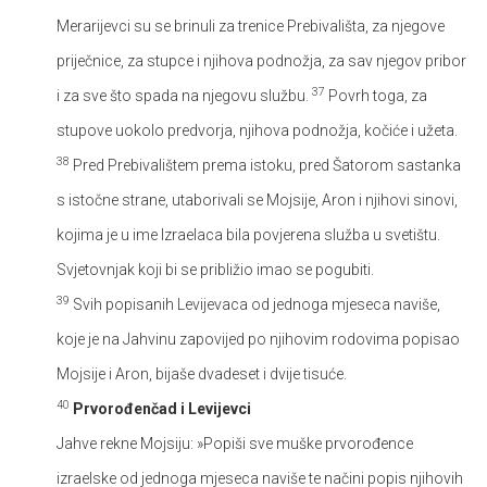
Merarijevci su se brinuli za trenice Prebivališta, za njegove
priječnice, za stupce i njihova podnožja, za sav njegov pribor
37
i za sve što spada na njegovu službu.
Povrh toga, za
stupove uokolo predvorja, njihova podnožja, kočiće i užeta.
38
Pred Prebivalištem prema istoku, pred Šatorom sastanka
s istočne strane, utaborivali se Mojsije, Aron i njihovi sinovi,
kojima je u ime Izraelaca bila povjerena služba u svetištu.
Svjetovnjak koji bi se približio imao se pogubiti.
39
Svih popisanih Levijevaca od jednoga mjeseca naviše,
koje je na Jahvinu zapovijed po njihovim rodovima popisao
Mojsije i Aron, bijaše dvadeset i dvije tisuće.
40
Prvorođenčad i Levijevci
Jahve rekne Mojsiju: »Popiši sve muške prvorođence
izraelske od jednoga mjeseca naviše te načini popis njihovih