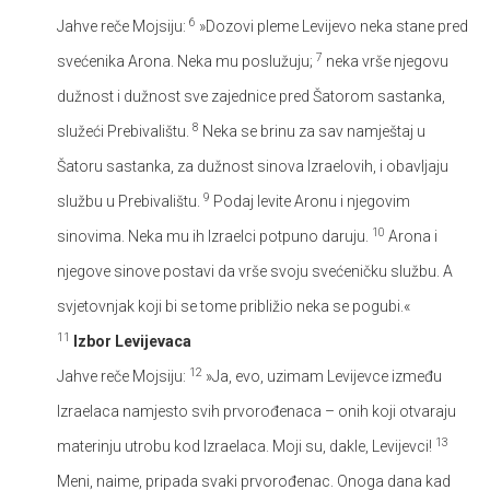
6
Jahve reče Mojsiju:
»Dozovi pleme Levijevo neka stane pred
7
svećenika Arona. Neka mu poslužuju;
neka vrše njegovu
dužnost i dužnost sve zajednice pred Šatorom sastanka,
8
služeći Prebivalištu.
Neka se brinu za sav namještaj u
Šatoru sastanka, za dužnost sinova Izraelovih, i obavljaju
9
službu u Prebivalištu.
Podaj levite Aronu i njegovim
10
sinovima. Neka mu ih Izraelci potpuno daruju.
Arona i
njegove sinove postavi da vrše svoju svećeničku službu. A
svjetovnjak koji bi se tome približio neka se pogubi.«
11
Izbor Levijevaca
12
Jahve reče Mojsiju:
»Ja, evo, uzimam Levijevce između
Izraelaca namjesto svih prvorođenaca – onih koji otvaraju
13
materinju utrobu kod Izraelaca. Moji su, dakle, Levijevci!
Meni, naime, pripada svaki prvorođenac. Onoga dana kad