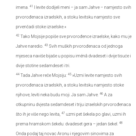
41
imena.
I levite dodijeli meni – ja sam Jahve – namjesto svih
prvorođenaca izraelskih, a stoku levitsku namjesto sve
prvenčadi stoke izraelske.«
42
Tako Mojsije popiše sve prvorođence izraelske, kako mu je
43
Jahve naredio.
Svih muških prvorođenaca od jednoga
mjeseca naviše bijaše u popisu iménâ dvadeset i dvije tisuće i
dvije stotine sedamdeset i tri.
44
45
Tada Jahve reče Mojsiju:
»Uzmi levite namjesto svih
prvorođenaca izraelskih, a stoku levitsku namjesto stoke
46
njihove; leviti neka budu moji. Ja sam Jahve.
A za
otkupninu dvjesta sedamdeset i triju izraelskih prvorođenaca
47
što ih je više nego levita,
uzmi pet šekela po glavi, uzmi ih
48
prema hramskom šekelu: dvadeset gera – jedan šekel.
Onda podaj taj novac Aronu i njegovim sinovima za