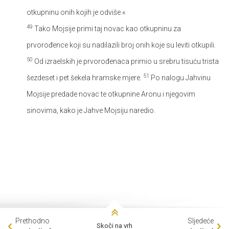
otkupninu onih kojih je odviše.«
49
Tako Mojsije primi taj novac kao otkupninu za
prvorođence koji su nadilazili broj onih koje su leviti otkupili.
50
Od izraelskih je prvorođenaca primio u srebru tisuću trista
51
šezdeset i pet šekela hramske mjere.
Po nalogu Jahvinu
Mojsije predade novac te otkupnine Aronu i njegovim
sinovima, kako je Jahve Mojsiju naredio.
Prethodno
Sljedeće
Skoči na vrh