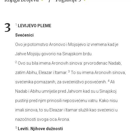
3
1
LEVIJEVO PLEME
Svećenici
Ovo je potomstvo Aronovo i Mojsijevo iz vremena kad je
Jahve Mojsiju govorio na Sinajskom brdu.
2
Ovo su bila imena Aronovih sinova: prvorođenac Nadab,
3
zatim Abihu, Eleazar i Itamar.
To su imena Aronovih sinova,
4
svećenika pomazanih, za svećeništvo posvećenih.
Ali
Nadab i Abihu umriješe pred Jahvom kad su u Sinajskoj
pustinji pred njim prinosili neposvećenu vatru. Kako nisu
imali sinova, to su Eleazar i Itamar služili kao svećenici u
nazočnosti svoga oca Arona.
5
Leviti. Njihove dužnosti