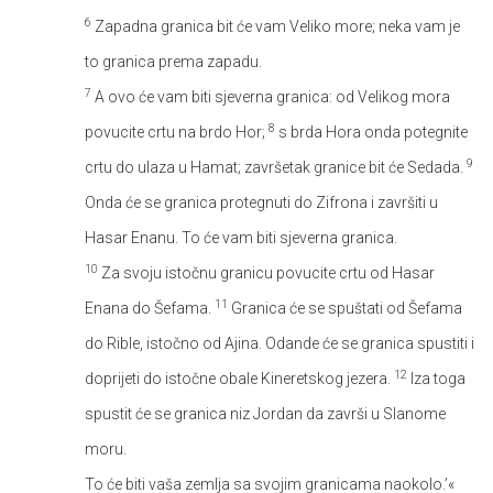
6
Zapadna granica bit će vam Veliko more; neka vam je
to granica prema zapadu.
7
A ovo će vam biti sjeverna granica: od Velikog mora
8
povucite crtu na brdo Hor;
s brda Hora onda potegnite
9
crtu do ulaza u Hamat; završetak granice bit će Sedada.
Onda će se granica protegnuti do Zifrona i završiti u
Hasar Enanu. To će vam biti sjeverna granica.
10
Za svoju istočnu granicu povucite crtu od Hasar
11
Enana do Šefama.
Granica će se spuštati od Šefama
do Rible, istočno od Ajina. Odande će se granica spustiti i
12
doprijeti do istočne obale Kineretskog jezera.
Iza toga
spustit će se granica niz Jordan da završi u Slanome
moru.
To će biti vaša zemlja sa svojim granicama naokolo.’«