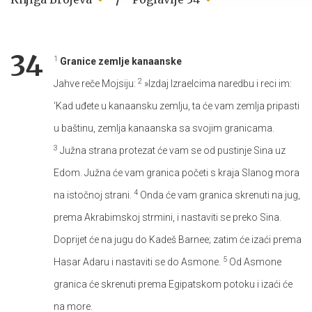
34
1
Granice zemlje kanaanske
2
Jahve reče Mojsiju:
»Izdaj Izraelcima naredbu i reci im:
‘Kad uđete u kanaansku zemlju, ta će vam zemlja pripasti
u baštinu, zemlja kanaanska sa svojim granicama.
3
Južna strana protezat će vam se od pustinje Sina uz
Edom. Južna će vam granica početi s kraja Slanog mora
4
na istočnoj strani.
Onda će vam granica skrenuti na jug,
prema Akrabimskoj strmini, i nastaviti se preko Sina.
Doprijet će na jugu do Kadeš Barnee; zatim će izaći prema
5
Hasar Adaru i nastaviti se do Asmone.
Od Asmone
granica će skrenuti prema Egipatskom potoku i izaći će
na more.