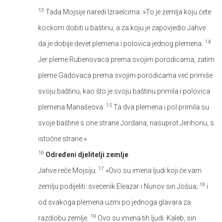
13
Tada Mojsije naredi Izraelcima: »To je zemlja koju ćete
kockom dobiti u baštinu, a za koju je zapovjedio Jahve
14
da je dobije devet plemena i polovica jednog plemena.
Jer pleme Rubenovaca prema svojim porodicama, zatim
pleme Gadovaca prema svojim porodicama već primiše
svoju baštinu, kao što je svoju baštinu primila i polovica
15
plemena Manašeova.
Ta dva plemena i pol primila su
svoje baštine s one strane Jordana, nasuprot Jerihonu, s
istočne strane.«
16
Određeni djelitelji zemlje
17
Jahve reče Mojsiju:
»Ovo su imena ljudi koji će vam
18
zemlju podijeliti: svećenik Eleazar i Nunov sin Jošua;
i
od svakoga plemena uzmi po jednoga glavara za
19
razdiobu zemlje.
Ovo su imena tih ljudi: Kaleb, sin