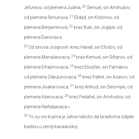
20
Jefuneov, od plemena Judina;
Šemuel, sin Amihudov,
21
od plemena Šimunova;
Elidad, sin Kislonov, od
22
plemena Benjaminova;
knez Buki, sin Joglijev, od
plemena Danovaca.
23
Od sinova Josipovih: knez Haniel, sin Efodov, od
24
plemena Manašeovaca;
knez Kemuel, sin Šiftanov, od
25
plemena Efrajimovaca;
knez Elisafan, sin Parnakov,
26
od plemena Zebulunovaca;
knez Paltiel, sin Azanov, od
27
plemena Jisakarovaca;
knez Ahihud, sin Šelomijev, od
28
plemena Ašerovaca;
knez Pedahel, sin Amihudov, od
plemena Naftalijevaca.«
29
To su oni kojima je Jahve naložio da Izraelcima izdijele
baštinu u zemlji kanaanskoj.