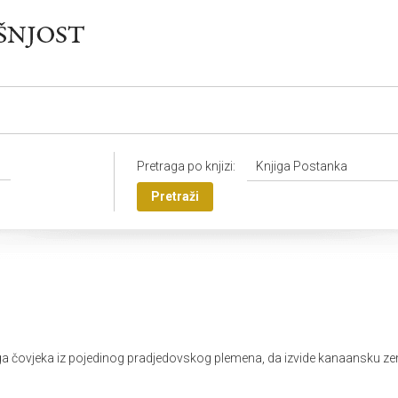
Pretraga po knjizi:
Knjiga Postanka
Pretraži
oga čovjeka iz pojedinog pradjedovskog plemena, da izvide kanaansku zeml