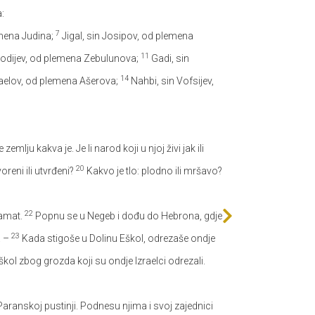
:
7
emena Judina;
Jigal, sin Josipov, od plemena
11
Sodijev, od plemena Zebulunova;
Gadi, sin
14
kaelov, od plemena Ašerova;
Nahbi, sin Vofsijev,
zemlju kakva je. Je li narod koji u njoj živi jak ili
20
oreni ili utvrđeni?
Kakvo je tlo: plodno ili mršavo?
22
Hamat.
Popnu se u Negeb i dođu do Hebrona, gdje
23
. –
Kada stigoše u Dolinu Eškol, odrezaše ondje
ol zbog grozda koji su ondje Izraelci odrezali.
 Paranskoj pustinji. Podnesu njima i svoj zajednici