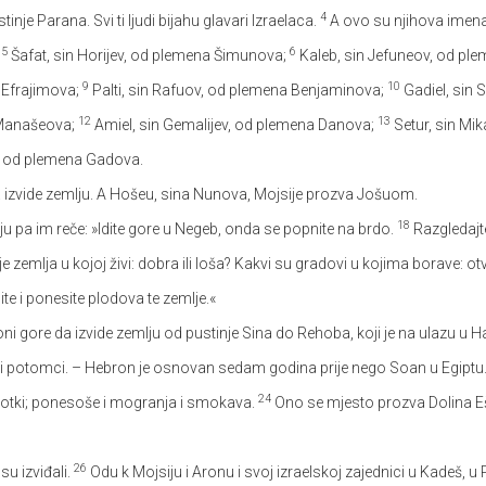
4
inje Parana. Svi ti ljudi bijahu glavari Izraelaca.
A ovo su njihova imena
5
6
;
Šafat, sin Horijev, od plemena Šimunova;
Kaleb, sin Jefuneov, od pl
9
10
 Efrajimova;
Palti, sin Rafuov, od plemena Benjaminova;
Gadiel, sin 
12
13
 Manašeova;
Amiel, sin Gemalijev, od plemena Danova;
Setur, sin Mi
v, od plemena Gadova.
da izvide zemlju. A Hošeu, sina Nunova, Mojsije prozva Jošuom.
18
u pa im reče: »Idite gore u Negeb, onda se popnite na brdo.
Razgledajte 
e zemlja u kojoj živi: dobra ili loša? Kakvi su gradovi u kojima borave: otv
te i ponesite plodova te zemlje.«
ni gore da izvide zemlju od pustinje Sina do Rehoba, koji je na ulazu u 
ovi potomci. – Hebron je osnovan sedam godina prije nego Soan u Egiptu
24
motki; ponesoše i mogranja i smokava.
Ono se mjesto prozva Dolina Ešk
26
su izviđali.
Odu k Mojsiju i Aronu i svoj izraelskoj zajednici u Kadeš, u