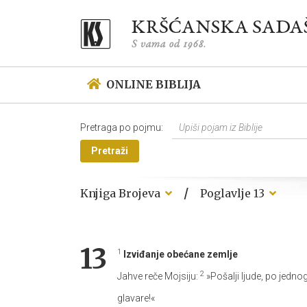
ONLINE BIBLIJA
Pretraga po pojmu:
Pretraži
/
Knjiga Brojeva
Poglavlje 13
13
1
Izviđanje obećane zemlje
2
Jahve reče Mojsiju:
»Pošalji ljude, po jedn
glavare!«