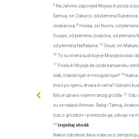
3
Na Jahvinu zapovijed Mojsije ih posla iz pust
Šamua, sin Zakurov, od plemena Rubenova
8
Jisakarova;
Hošea, sin Nunov, od plemena
Susijev, od plemena Josipova, od plemena
15
od plemena Naftalijeva;
Geuel, sin Makije
16
To su imena ljudi koje je Mojsije poslao 
17
Posla ih Mojsije da izvide kanaansku zemlj
19
slab, malobrojan ili mnogobrojan?
Kakva j
Ima li po njemu drveća ili nema? Odvažni budi
21
Bilo je upravo vrijeme ranog grožđa.
Odu o
su se nalazili Ahiman, Šešaj i Talmaj, Anak
lozu s grozdom i ponesoše ga, udvoje, na 
25
Izvještaj uhodâ
Nakon četrdeset dana vrate se iz zemlje koju 