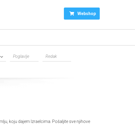
Webshop
ju, koju dajem Izraelcima. Pošaljite sve njihove