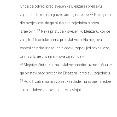
Onda ga odvedi pred svećenika Eleazara i pred svu
20
zajednicu te mu na njihove oči daj naredbe!
Predaj mu
dio svoje vlasti da ga sluša sva zajednica sinova
21
Izraelovih.
Neka pristupa k svećeniku Eleazaru, koji će
za nj tražiti odluke urima pred Jahvom. Na njegovu
zapovijed neka izlaze i na njegovu zapovijed neka ulaze,
oni i svi Izraelci s njim – sva zajednica.«
22
Mojsije učini kako mu je Jahve naredio: uzme Jošuu te
ga postavi pred svećenika Eleazara i pred svu zajednicu.
23
Položi zatim na nj svoje ruke i dade mu svoje naredbe,
kako je Jahve zapovjedio preko Mojsija.