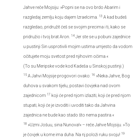
Jahve reče Mojsiju: »Popni se na ovo brdo Abarim i
13
razgledaj zemlju koju dajem Izraelcima.
A kad budeš
razgledao, pridružit ćeš se svojim precima i ti, kako se
14
pridružio i tvoj brat Aron.
Jer ste se u pobuni zajednice
u pustinji Sin usprotivili mojim ustima umjesto da vodom
očitujete moju svetost pred njihovim očima.«
(To su Meripske vode kod Kadeša u Sinskoj pustinji.)
15
16
A Jahvi Mojsije progovori ovako:
»Neka Jahve, Bog
duhova u svakom tijelu, postavi čovjeka nad ovom
17
zajednicom
koji će pred njom izlaziti; koji će pred njom
stupati; koji će je izvoditi i uvoditi tako da Jahvina
zajednica ne bude kao stado što nema pastira.«
18
»Uzmi Jošuu, sina Nunova!« – reče Jahve Mojsiju. »To
19
je čovjek u kome ima duha. Na nj položi ruku svoju!