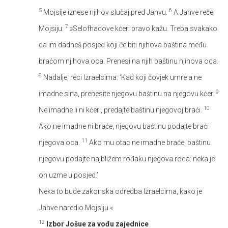
5
6
Mojsije iznese njihov slučaj pred Jahvu.
A Jahve reče
7
Mojsiju:
»Selofhadove kćeri pravo kažu. Treba svakako
da im dadneš posjed koji će biti njihova baština među
braćom njihova oca. Prenesi na njih baštinu njihova oca.
8
Nadalje, reci Izraelcima: ‘Kad koji čovjek umre a ne
9
imadne sina, prenesite njegovu baštinu na njegovu kćer.
10
Ne imadne li ni kćeri, predajte baštinu njegovoj braći.
Ako ne imadne ni braće, njegovu baštinu podajte braći
11
njegova oca.
Ako mu otac ne imadne braće, baštinu
njegovu podajte najbližem rođaku njegova roda: neka je
on uzme u posjed.’
Neka to bude zakonska odredba Izraelcima, kako je
Jahve naredio Mojsiju.«
12
Izbor Jošue za vođu zajednice