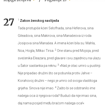
27
1
Zakon ženskog naslijeđa
Tada pristupiše kćeri Selofhada, sina Heferova, sina
Gileadova, sina Makirova, sina Manašeova iz roda
Josipova sina Manašea. A imena kćeri bila su: Mahla,
2
Noa, Hogla, Milka i Tirsa.
One stanu pred Mojsija, pred
svećenika Eleazara, pred glavare i svu zajednicu na ulazu
3
u Šator sastanka pa reknu:
»Naš je otac umro u pustinji.
Nije pripadao družini što se pobunila protiv Jahve –
Korahovoj družini – nego je umro od svoga vlastitoga
4
grijeha. Sinova nije imao.
Zašto bi se odstranilo ime
našega oca iz njegova roda? Budući da nije imao sina,
daj nama posjed među braćom našega oca!«