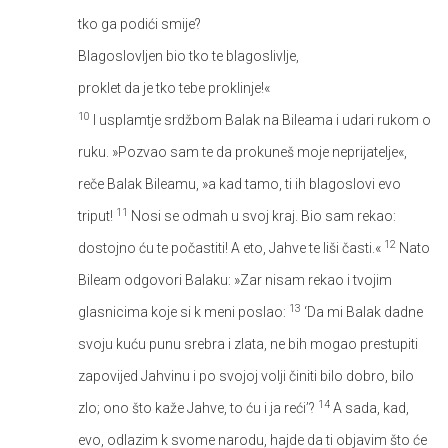
tko ga podići smije?
Blagoslovljen bio tko te blagoslivlje,
proklet da je tko tebe proklinje!«
10
I usplamtje srdžbom Balak na Bileama i udari rukom o
ruku. »Pozvao sam te da prokuneš moje neprijatelje«,
reče Balak Bileamu, »a kad tamo, ti ih blagoslovi evo
11
triput!
Nosi se odmah u svoj kraj. Bio sam rekao:
12
dostojno ću te počastiti! A eto, Jahve te liši časti.«
Nato
Bileam odgovori Balaku: »Zar nisam rekao i tvojim
13
glasnicima koje si k meni poslao:
‘Da mi Balak dadne
svoju kuću punu srebra i zlata, ne bih mogao prestupiti
zapovijed Jahvinu i po svojoj volji činiti bilo dobro, bilo
14
zlo; ono što kaže Jahve, to ću i ja reći’?
A sada, kad,
evo, odlazim k svome narodu, hajde da ti objavim što će