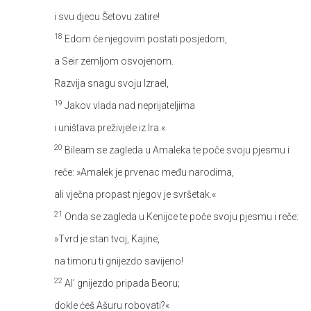
i svu djecu Šetovu zatire!
18
Edom će njegovim postati posjedom,
a Seir zemljom osvojenom.
Razvija snagu svoju Izrael,
19
Jakov vlada nad neprijateljima
i uništava preživjele iz Ira.«
20
Bileam se zagleda u Amaleka te poče svoju pjesmu i
reče:
»Amalek je prvenac među narodima,
ali vječna propast njegov je svršetak.«
21
Onda se zagleda u Kenijce te poče svoju pjesmu i reče:
»Tvrd je stan tvoj, Kajine,
na timoru ti gnijezdo savijeno!
22
Al’ gnijezdo pripada Beoru;
dokle ćeš Ašuru robovati?«