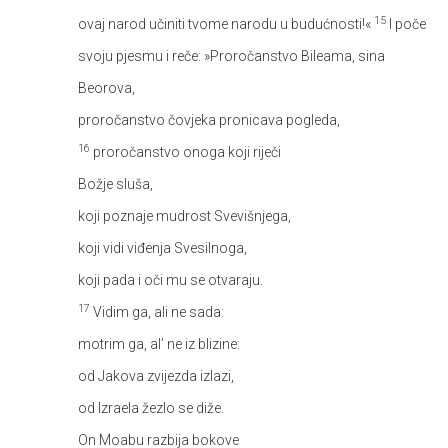
15
ovaj narod učiniti tvome narodu u budućnosti!«
I poče
svoju pjesmu i reče:
»Proročanstvo Bileama, sina
Beorova,
proročanstvo čovjeka pronicava pogleda,
16
proročanstvo onoga koji riječi
Božje sluša,
koji poznaje mudrost Svevišnjega,
koji vidi viđenja Svesilnoga,
koji pada i oči mu se otvaraju.
17
Vidim ga, ali ne sada:
motrim ga, al’ ne iz blizine:
od Jakova zvijezda izlazi,
od Izraela žezlo se diže.
On Moabu razbija bokove