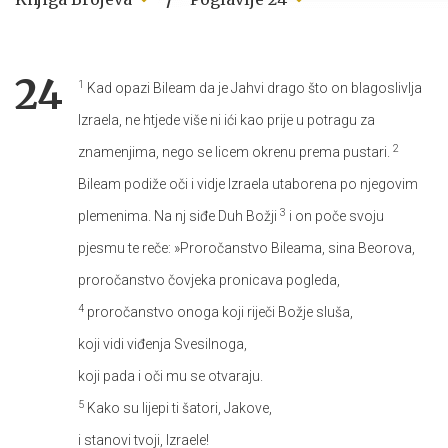
24
1
Kad opazi Bileam da je Jahvi drago što on blagoslivlja
Izraela, ne htjede više ni ići kao prije u potragu za
2
znamenjima, nego se licem okrenu prema pustari.
Bileam podiže oči i vidje Izraela utaborena po njegovim
3
plemenima. Na nj siđe Duh Božji
i on poče svoju
pjesmu te reče:
»Proročanstvo Bileama, sina Beorova,
proročanstvo čovjeka pronicava pogleda,
4
proročanstvo onoga koji riječi Božje sluša,
koji vidi viđenja Svesilnoga,
koji pada i oči mu se otvaraju.
5
Kako su lijepi ti šatori, Jakove,
i stanovi tvoji, Izraele!