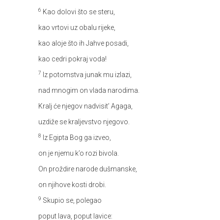
6
Kao dolovi što se steru,
kao vrtovi uz obalu rijeke,
kao aloje što ih Jahve posadi,
kao cedri pokraj voda!
7
Iz potomstva junak mu izlazi,
nad mnogim on vlada narodima.
Kralj će njegov nadvisit’ Agaga,
uzdiže se kraljevstvo njegovo.
8
Iz Egipta Bog ga izveo,
on je njemu k’o rozi bivola.
On proždire narode dušmanske,
on njihove kosti drobi.
9
Skupio se, polegao
poput lava, poput lavice: