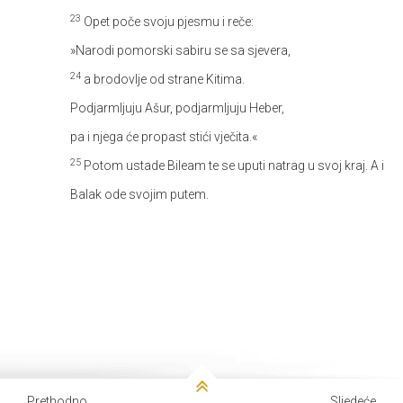
23
Opet poče svoju pjesmu i reče:
»Narodi pomorski sabiru se sa sjevera,
24
a brodovlje od strane Kitima.
Podjarmljuju Ašur, podjarmljuju Heber,
pa i njega će propast stići vječita.«
25
Potom ustade Bileam te se uputi natrag u svoj kraj. A i
Balak ode svojim putem.
Prethodno
Sljedeće