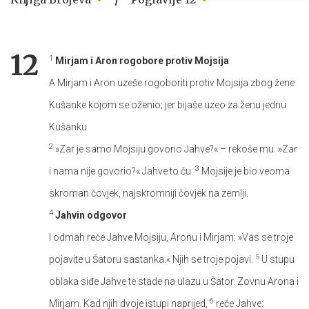
12
1
Mirjam i Aron rogobore protiv Mojsija
A Mirjam i Aron uzeše rogoboriti protiv Mojsija zbog žene
Kušanke kojom se oženio; jer bijaše uzeo za ženu jednu
Kušanku.
2
»Zar je samo Mojsiju govorio Jahve?« – rekoše mu. »Zar
3
i nama nije govorio?« Jahve to ču.
Mojsije je bio veoma
skroman čovjek, najskromniji čovjek na zemlji.
4
Jahvin odgovor
I odmah reče Jahve Mojsiju, Aronu i Mirjam: »Vas se troje
5
pojavite u Šatoru sastanka.« Njih se troje pojavi.
U stupu
oblaka siđe Jahve te stade na ulazu u Šator. Zovnu Arona i
6
Mirjam. Kad njih dvoje istupi naprijed,
reče Jahve: