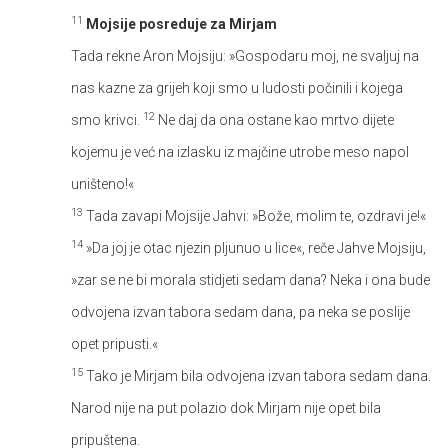
11
Mojsije posreduje za Mirjam
Tada rekne Aron Mojsiju: »Gospodaru moj, ne svaljuj na
nas kazne za grijeh koji smo u ludosti počinili i kojega
12
smo krivci.
Ne daj da ona ostane kao mrtvo dijete
kojemu je već na izlasku iz majčine utrobe meso napol
uništeno!«
13
Tada zavapi Mojsije Jahvi: »Bože, molim te, ozdravi je!«
14
»Da joj je otac njezin pljunuo u lice«, reče Jahve Mojsiju,
»zar se ne bi morala stidjeti sedam dana? Neka i ona bude
odvojena izvan tabora sedam dana, pa neka se poslije
opet pripusti.«
15
Tako je Mirjam bila odvojena izvan tabora sedam dana.
Narod nije na put polazio dok Mirjam nije opet bila
pripuštena.