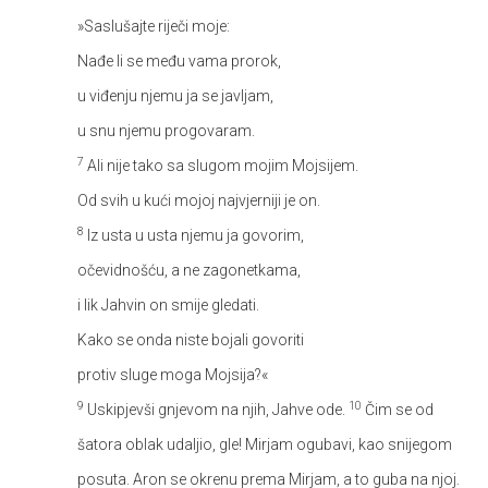
»Saslušajte riječi moje:
Nađe li se među vama prorok,
u viđenju njemu ja se javljam,
u snu njemu progovaram.
7
Ali nije tako sa slugom mojim Mojsijem.
Od svih u kući mojoj najvjerniji je on.
8
Iz usta u usta njemu ja govorim,
očevidnošću, a ne zagonetkama,
i lik Jahvin on smije gledati.
Kako se onda niste bojali govoriti
protiv sluge moga Mojsija?«
9
10
Uskipjevši gnjevom na njih, Jahve ode.
Čim se od
šatora oblak udaljio, gle! Mirjam ogubavi, kao snijegom
posuta. Aron se okrenu prema Mirjam, a to guba na njoj.