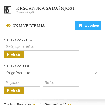
ONLINE BIBLIJA
Webshop
Pretraga po pojmu:
Pretraži
Pretraga po knjizi:
Knjiga Postanka
Pretraži
/
Knjiga Brojeva
Poglavlje 12