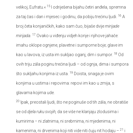
15
velikoj, Eufratu.«
I odriješena bijahu četiri anđela, spremna
16
za taj čas i dan i mjesec i godinu, da pobiju trećinu ljudi.
A
broj četa konjaničkih, kako sam čuo, bijaše dvije
mirijade
17
mirijada.
Ovako u viđenju vidjeh konje i njihove jahače:
imahu oklope ognjene, plavetne i sumporne boje; glave im
18
kao u lavova, iz usta im sukljao oganj, dim i sumpor.
Od
ovih triju zála poginu trećina ljudi – od ognja, dima i sumpora
19
što sukljahu konjima iz usta.
Doista, snaga je ovim
konjima u ustima i repovima: repovi im kao u zmija, s
glavama kojima ude.
20
Ipak, preostali ljudi, što ne poginuše od tih zála, ne obratiše
se od
djela ruku svojih,
da se više ne klanjaju zlodusima i
kumirima – ni zlatnima, ni srebrnima, ni mjedenima, ni
21
kamenima, ni drvenima koji niti vide niti čuju nit hodaju –
i