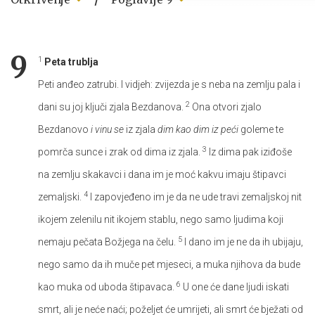
9
1
Peta trublja
Peti anđeo zatrubi. I vidjeh: zvijezda je s neba na zemlju pala i
2
dani su joj ključi zjala Bezdanova.
Ona otvori zjalo
Bezdanovo
i vinu se
iz zjala
dim kao dim iz peći
goleme te
3
pomrča sunce i zrak od dima iz zjala.
Iz dima pak iziđoše
na zemlju skakavci i dana im je moć kakvu imaju štipavci
4
zemaljski.
I zapovjeđeno im je da ne ude travi zemaljskoj nit
ikojem zelenilu nit ikojem stablu, nego samo ljudima koji
5
nemaju pečata Božjega na čelu.
I dano im je ne da ih ubijaju,
nego samo da ih muče pet mjeseci, a muka njihova da bude
6
kao muka od uboda štipavaca.
U one će dane ljudi iskati
smrt, ali je neće naći; poželjet će umrijeti, ali smrt će bježati od