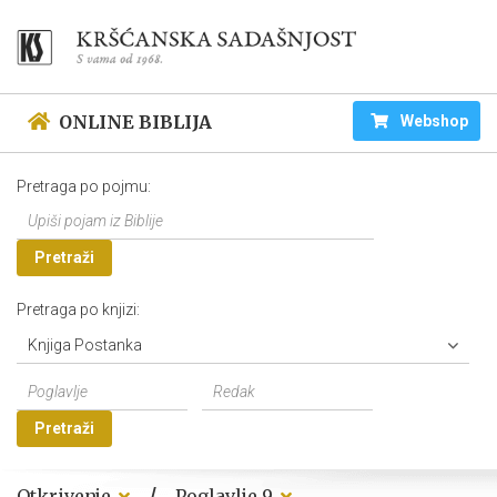
ONLINE BIBLIJA
Webshop
Pretraga po pojmu:
Pretraži
Pretraga po knjizi:
Knjiga Postanka
Pretraži
/
Otkrivenje
Poglavlje 9