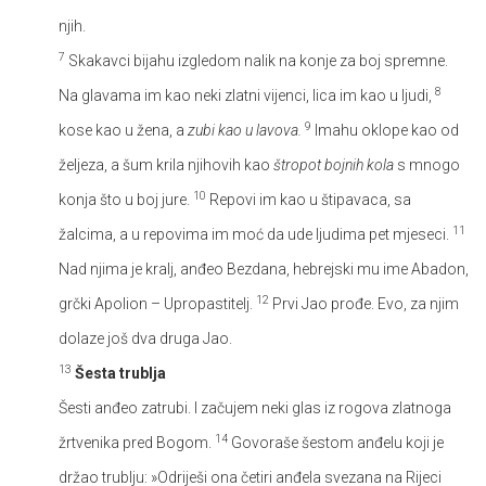
njih.
7
Skakavci bijahu izgledom nalik na konje za boj spremne.
8
Na glavama im kao neki zlatni vijenci, lica im kao u ljudi,
9
kose kao u žena, a
zubi kao u lavova.
Imahu oklope kao od
željeza, a šum krila njihovih kao
štropot bojnih kola
s mnogo
10
konja što u boj jure.
Repovi im kao u štipavaca, sa
11
žalcima, a u repovima im moć da ude ljudima pet mjeseci.
Nad njima je kralj, anđeo Bezdana, hebrejski mu ime Abadon,
12
grčki Apolion – Upropastitelj.
Prvi Jao prođe. Evo, za njim
dolaze još dva druga Jao.
13
Šesta trublja
Šesti anđeo zatrubi. I začujem neki glas iz rogova zlatnoga
14
žrtvenika pred Bogom.
Govoraše šestom anđelu koji je
držao trublju: »Odriješi ona četiri anđela svezana na Rijeci