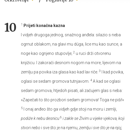
10
1
Prijeti konačna kazna
I vidjeh drugoga jednog, snažnog anđela: silazio s neba
ogrnut oblakom, na glavi mu dúga, lice mu kao sunce, a
2
noge kao ognjeno stupovlje;
u ruci drži otvorenu
knjižicu. I zakorači desnom nogom na more, lijevom na
3
zemlju pa povika iza glasa kao kad lav riče.
I kad povika,
4
oglasi se sedam gromova tutnjavom.
A kad se oglasi
sedam gromova, htjedoh pisati, ali začujem glas s neba:
»Zapečati to što prozbori sedam gromova! Toga ne piši!«
5
I onaj anđeo što ga vidjeh gdje stoji na moru i zemlji,
6
podiže k nebu desnicu
i zakle se Živim u vijeke vjekova, koji
stvori nebo
i sve što je na njemu,
zemlju i sve što je na njoj,