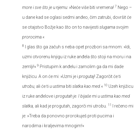
7
more i sve što je u njemu:
»Neće više biti vremena!
Nego –
u dane kad se oglasi sedmi anđeo, čim zatrubi, dovršit će
se otajstvo Božje kao što on to navijesti
slugama svojim
prorocima.
«
8
I glas što ga začuh s neba opet prozbori sa mnom: »Idi,
uzmi otvorenu knjigu iz ruke anđela što stoji na moru i na
9
zemlji!«
Pristupim k anđelu i zamolim ga da mi dade
knjižicu. A on će mi: »Uzmi je i
progutaj
! Zagorčit će ti
10
utrobu,
ali će ti
u ustima
biti
slatka kao med.
«
Uzeh knjižicu
iz ruke anđelove i
progutah je. I bijaše mi u ustima kao med
11
slatka,
ali kad je progutah, zagorči mi utrobu.
I rečeno mi
je: »Treba da ponovno prorokuješ proti pucima i
narodima i kraljevima mnogim!«