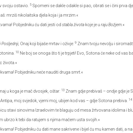
5
av svoju ostavio.
Spomeni se dakle odakle si pao, obrati se i čini prva djel
aš: mrziš nikolaitska djela koja i ja mrzim.«
vama! Pobjedniku ću dati jesti od
stabla života
koje je u
raju Božjem.
«
9
i Posljednji,
Onaj koji bijaše mrtav i oživje:
Znam tvoju nevolju i siromaštvo
10
otonina.
Ne boj se onoga što ti je trpjeti! Evo, Sotona će neke od vas 
c života.«
kvama! Pobjedniku neće nauditi druga smrt.«
13
naj u koga je mač dvosjek, oštar:
Znam gdje prebivaš – ondje gdje je S
14
e Antipa, moj svjedok, vjerni moj, ubijen kod vas – gdje Sotona prebiva.
picu stavi sinovima Izraelovim te blaguju od mesa žrtvovana idolima i b
im ubrzo k tebi da ratujem s njima mačem usta svojih.«
kvama! Pobjedniku ću dati mane sakrivene i bijel ću mu kamen dati, a