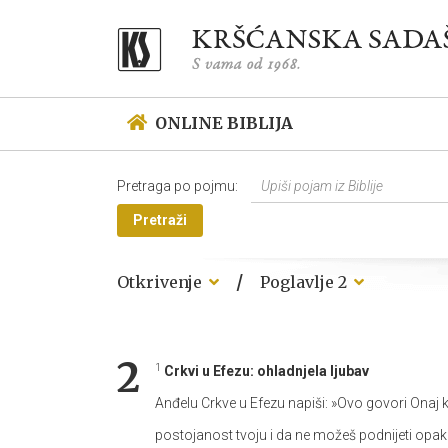
ONLINE BIBLIJA
Pretraga po pojmu:
Pretraži
/
Otkrivenje
Poglavlje 2
2
1
Crkvi u Efezu: ohladnjela ljubav
Anđelu Crkve u Efezu napiši: »Ovo govori Onaj k
postojanost tvoju i da ne možeš podnijeti opakih.