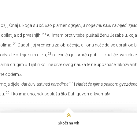
 Božji, Onaj u koga su
oči kao
plamen
ognjeni, a noge mu nalik na mjed ugla
20
 obilatija od prvašnjih.
Ali imam protiv tebe: puštaš ženu Jezabelu, koja
21
dolima.
Dadoh joj vremena za obraćenje, ali ona neće da se obrati od b
23
odvrate od njezinih djela;
i djecu ću joj smrću pobiti. I znat će sve crk
ma drugim u Tijatiri koji ne drže ovog nauka te ne upoznaše takozvani
k ne dođem.«
27
moja djela,
dat ću
vlast
nad narodima
i
vladat će njima palicom gvozdenom
29
cu.
Tko ima uho, nek posluša što Duh govori crkvama!«
Skoči na vrh