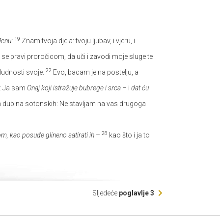
19
đenu:
Znam tvoja djela: tvoju ljubav, i vjeru, i
 se pravi proročicom, da uči i zavodi moje sluge te
22
ludnosti svoje.
Evo, bacam je na postelju, a
ve: Ja sam
Onaj koji istražuje bubrege i srca
– i
dat ću
h dubina sotonskih: Ne stavljam na vas drugoga
28
, kao posuđe glineno satirati ih
–
kao što i ja to
Sljedeće
poglavlje 3