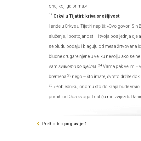
onaj koji ga prima.«
18
Crkvi u Tijatiri: kriva snošljivost
I anđelu Crkve u Tijatiri napiši: »Ovo govori Sin
služenje, i postojanost – i tvoja posljednja djela
se bludu podaju i blaguju od mesa žrtvovana i
bludne drugare njene u veliku nevolju ako se ne 
24
vam
svakomu po djelima.
Vama pak velim – va
25
bremena
nego – što imate, čvrsto držite do
26
»Pobjedniku, onomu što do kraja bude vršio 
primih od Oca svoga. I dat ću mu zvijezdu Dani
Prethodno
poglavlje 1