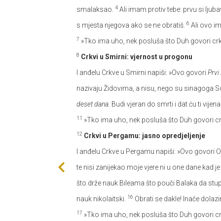
4
smalaksao.
Ali imam protiv tebe: prvu si ljub
6
s mjesta njegova ako se ne obratiš.
Ali ovo im
7
»Tko ima uho, nek posluša što Duh govori crk
8
Crkvi u Smirni: vjernost u progonu
I anđelu Crkve u Smirni napiši: »Ovo govori
Prvi 
nazivaju Židovima, a nisu, nego su sinagoga S
deset dana.
Budi vjeran do smrti i dat ću ti vijena
11
»Tko ima uho, nek posluša što Duh govori cr
12
Crkvi u Pergamu: jasno opredjeljenje
I anđelu Crkve u Pergamu napiši: »Ovo govori O
te nisi zanijekao moje vjere ni u one dane kad j
što drže nauk Bileama što pouči Balaka da stu
16
nauk nikolaitski.
Obrati se dakle! Inače dolaz
17
»Tko ima uho, nek posluša što Duh govori cr