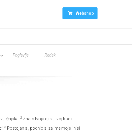
Webshop
2
svijećnjaka:
Znam tvoja djela, tvoj trud i
3
ci.
Postojan si, podnio si za ime moje i nisi