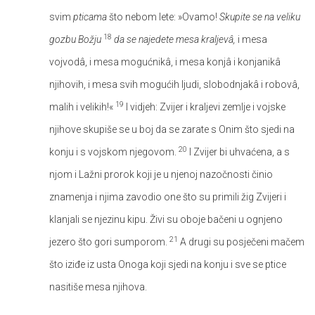
svim
pticama
što nebom lete: »Ovamo!
Skupite se na veliku
18
gozbu Božju
da se najedete mesa kraljevâ,
i mesa
vojvodâ, i mesa mogućnikâ, i mesa konjâ i konjanikâ
njihovih, i mesa svih mogućih ljudi, slobodnjakâ i robovâ,
19
malih i velikih!«
I vidjeh: Zvijer i kraljevi zemlje i vojske
njihove skupiše se u boj da se zarate s Onim što sjedi na
20
konju i s vojskom njegovom.
I Zvijer bi uhvaćena, a s
njom i Lažni prorok koji je u njenoj nazočnosti činio
znamenja i njima zavodio one što su primili žig Zvijeri i
klanjali se njezinu kipu. Živi su oboje bačeni u ognjeno
21
jezero što gori sumporom.
A drugi su posječeni mačem
što iziđe iz usta Onoga koji sjedi na konju i sve se ptice
nasitiše mesa njihova.