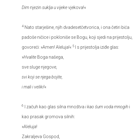
Dim
njezin
suklja u vijeke
vjekova!«
4
Nato starješine, njih dvadesetčetvorica, i ona četiri bića
padoše ničice i pokloniše se Bogu, koji sjedi na prijestolju,
5
govoreći: »Amen! Aleluja!«
I s prijestolja iziđe glas:
»
Hvalite
Boga našega,
sve sluge njegove,
svi koji se njega bojite,
i mali i veliki!
«
6
I začuh kao glas silna mnoštva
i kao šum voda mnogih
i
kao prasak gromova silnih:
»Aleluja!
Zakraljeva Gospod,