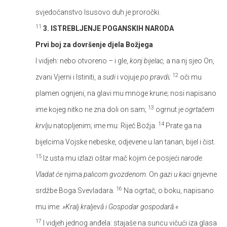
svjedočanstvo Isusovo duh je proročki.
11
3. ISTREBLJENJE POGANSKIH NARODA
Prvi boj za dovršenje djela Božjega
I vidjeh: nebo otvoreno – i gle,
konj bijelac,
a na nj sjeo On,
12
zvani Vjerni i Istiniti, a
sudi
i vojuje
po pravdi;
oči mu
plamen ognjeni, na glavi mu mnoge krune; nosi napisano
13
ime kojeg nitko ne zna doli on sam;
ogrnut je
ogrtačem
14
krvlju
natopljenim; ime mu: Riječ Božja.
Prate ga na
bijelcima Vojske nebeske, odjevene u lan tanan, bijel i čist.
15
Iz usta mu izlazi oštar mač kojim će posjeći
narode.
Vladat će
njima
palicom gvozdenom.
On
gazi u kaci
gnjevne
16
srdžbe Boga Svevladara.
Na ogrtač, o boku, napisano
mu ime:
»Kralj kraljevâ i Gospodar gospodarâ.«
17
I vidjeh jednog anđela: stajaše na suncu vičući iza glasa