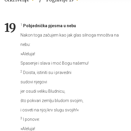
19
1
Pobjednička pjesma u nebu
Nakon toga začujem kao jak glas silnoga mnoštva na
nebu:
»Aleluja!
Spasenje i slava i moć Bogu našemu!
2
Doista, istiniti su i pravedni
sudovi njegovi
jer osudi veliku Bludnicu,
što pokvari zemlju bludom svojim,
i osveti na njoj krv slugu svojih!«
3
I ponove:
»Aleluja!