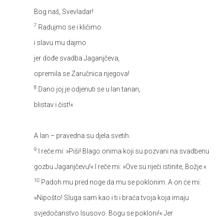
Bog naš, Svevladar!
7
Radujmo se i kličimo
i slavu mu dajmo
jer dođe svadba Jaganjčeva,
opremila se Zaručnica njegova!
8
Dano joj je odjenuti se u lan tanan,
blistav i čist!«
A lan – pravedna su djela svetih.
9
I reče mi: »Piši! Blago onima koji su pozvani na svadbenu
gozbu Jaganjčevu!« I reče mi: »Ove su riječi istinite, Božje.«
10
Padoh mu pred noge da mu se poklonim. A on će mi:
»Nipošto! Sluga sam kao i ti i braća tvoja koja imaju
svjedočanstvo Isusovo. Bogu se pokloni!« Jer