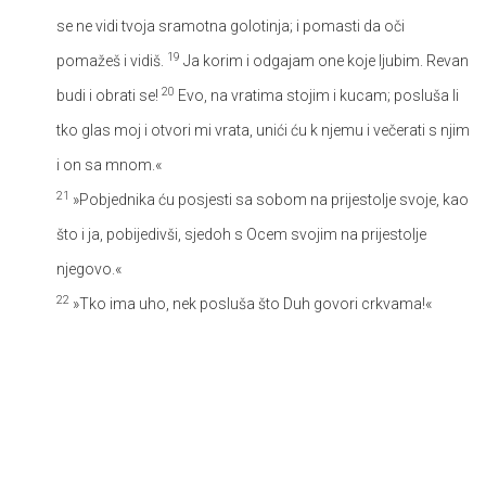
se ne vidi tvoja sramotna golotinja; i pomasti da oči
19
pomažeš i vidiš.
Ja korim i odgajam one koje ljubim. Revan
20
budi i obrati se!
Evo, na vratima stojim i kucam; posluša li
tko glas moj i otvori mi vrata, unići ću k njemu i večerati s njim
i on sa mnom.«
21
»Pobjednika ću posjesti sa sobom na prijestolje svoje, kao
što i ja, pobijedivši, sjedoh s Ocem svojim na prijestolje
njegovo.«
22
»Tko ima uho, nek posluša što Duh govori crkvama!«