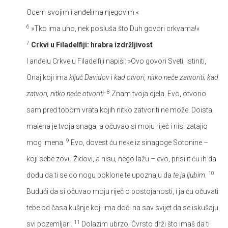
Ocem svojim i anđelima njegovim.«
6
»Tko ima uho, nek posluša što Duh govori crkvama!«
7
Crkvi u Filadelfiji: hrabra izdržljivost
I anđelu Crkve u Filadelfiji napiši: »Ovo govori Sveti, Istiniti,
Onaj koji ima
ključ Davidov
i
kad otvori, nitko neće zatvoriti; kad
8
zatvori, nitko neće otvoriti:
Znam tvoja djela. Evo, otvorio
sam pred tobom vrata kojih nitko zatvoriti ne može. Doista,
malena je tvoja snaga, a očuvao si moju riječ i nisi zatajio
9
mog imena.
Evo, dovest ću neke iz sinagoge Sotonine –
koji sebe zovu Židovi, a nisu, nego lažu – evo, prisilit ću ih da
10
dođu da ti se do nogu poklone te upoznaju da
te ja ljubim.
Budući da si očuvao moju riječ o postojanosti, i ja ću očuvati
tebe od časa kušnje koji ima doći na sav svijet da se iskušaju
11
svi pozemljari.
Dolazim ubrzo. Čvrsto drži što imaš da ti