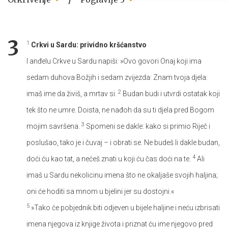
3
1
Crkvi u Sardu: prividno kršćanstvo
I anđelu Crkve u Sardu napiši: »Ovo govori Onaj koji ima
sedam duhova Božjih i sedam zvijezda: Znam tvoja djela:
2
imaš ime da živiš, a mrtav si.
Budan budi i utvrdi ostatak koji
tek što ne umre. Doista, ne nađoh da su ti djela pred Bogom
3
mojim savršena.
Spomeni se dakle: kako si primio Riječ i
poslušao, tako je i čuvaj – i obrati se. Ne budeš li dakle budan,
4
doći ću kao tat, a nećeš znati u koji ću čas doći na te.
Ali
imaš u Sardu nekolicinu imena što ne okaljaše svojih haljina;
oni će hoditi sa mnom u bjelini jer su dostojni.«
5
»Tako će pobjednik biti odjeven u bijele haljine i neću izbrisati
imena njegova iz knjige života i priznat ću ime njegovo pred