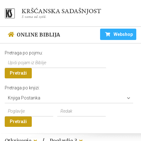
ONLINE BIBLIJA
Webshop
Pretraga po pojmu:
Pretraži
Pretraga po knjizi:
Knjiga Postanka
Pretraži
/
Otkrivenje
Poglavlje 3