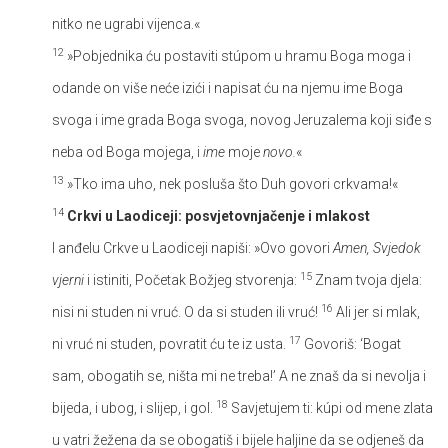
nitko ne ugrabi vijenca.«
12
»Pobjednika ću postaviti stúpom u hramu Boga moga i
odande on više neće izići i napisat ću na njemu ime Boga
svoga i ime grada Boga svoga, novog Jeruzalema koji siđe s
neba od Boga mojega, i
ime
moje
novo.
«
13
»Tko ima uho, nek posluša što Duh govori crkvama!«
14
Crkvi u Laodiceji: posvjetovnjačenje i mlakost
I anđelu Crkve u Laodiceji napiši: »Ovo govori
Amen, Svjedok
15
vjerni
i istiniti, Početak Božjeg stvorenja:
Znam tvoja djela:
16
nisi ni studen ni vruć. O da si studen ili vruć!
Ali jer si mlak,
17
ni vruć ni studen, povratit ću te iz usta.
Govoriš: ‘Bogat
sam, obogatih se, ništa mi ne treba!’ A ne znaš da si nevolja i
18
bijeda, i ubog, i slijep, i gol.
Savjetujem ti: kúpi od mene zlata
u vatri žežena da se obogatiš i bijele haljine da se odjeneš da