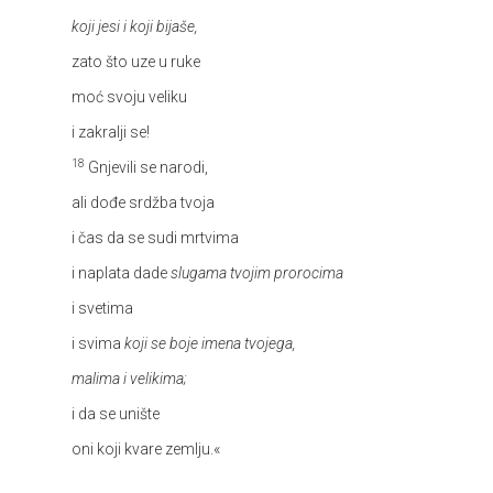
koji jesi i koji bijaše,
zato što uze u ruke
moć svoju veliku
i zakralji se!
18
Gnjevili se narodi,
ali dođe srdžba tvoja
i čas da se sudi mrtvima
i naplata dade
slugama tvojim prorocima
i svetima
i svima
koji se boje imena tvojega,
malima i velikima;
i da se unište
oni koji kvare zemlju.«