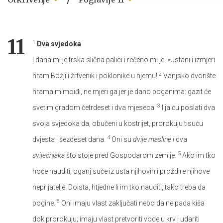
11
1
Dva svjedoka
I dana mi je trska slična palici i rečeno mi je: »Ustani i izmjeri
2
hram Božji i žrtvenik i poklonike u njemu!
Vanjsko dvorište
hrama mimoiđi, ne mjeri ga jer je dano poganima: gazit će
3
svetim gradom četrdeset i dva mjeseca.
I ja ću poslati dva
svoja svjedoka da, obučeni u kostrijet, prorokuju tisuću
4
dvjesta i šezdeset dana.
Oni su
dvije masline i
dva
5
svijećnjaka
što stoje pred Gospodarom zemlje.
Ako im tko
hoće nauditi, oganj suče iz usta njihovih i proždire njihove
neprijatelje. Doista, htjedne li im tko nauditi, tako treba da
6
pogine.
Oni imaju vlast zaključati nebo da ne pada kiša
dok prorokuju; imaju vlast pretvoriti vode u krv i udariti