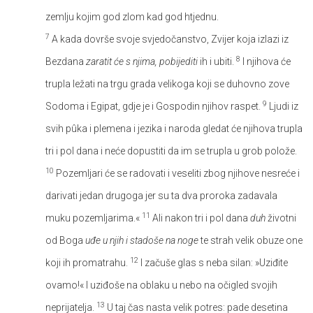
zemlju kojim god zlom kad god htjednu.
7
A kada dovrše svoje svjedočanstvo, Zvijer koja izlazi iz
8
Bezdana
zaratit će s njima, pobijediti
ih i ubiti.
I njihova će
trupla ležati na trgu grada velikoga koji se duhovno zove
9
Sodoma i Egipat, gdje je i Gospodin njihov raspet.
Ljudi iz
svih pûka i plemena i jezika i naroda gledat će njihova trupla
tri i pol dana i neće dopustiti da im se trupla u grob polože.
10
Pozemljari će se radovati i veseliti zbog njihove nesreće i
darivati jedan drugoga jer su ta dva proroka zadavala
11
muku pozemljarima.«
Ali nakon tri i pol dana
duh
životni
od Boga
uđe u njih i stadoše na noge
te strah velik obuze one
12
koji ih promatrahu.
I začuše glas s neba silan: »Uziđite
ovamo!« I uziđoše na oblaku u nebo na očigled svojih
13
neprijatelja.
U taj čas nasta velik potres: pade desetina