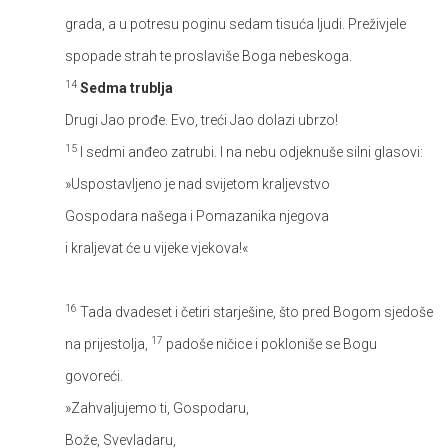
grada, a u potresu poginu sedam tisuća ljudi. Preživjele
spopade strah te proslaviše Boga nebeskoga.
14
Sedma trublja
Drugi Jao prođe. Evo, treći Jao dolazi ubrzo!
15
I sedmi anđeo zatrubi. I na nebu odjeknuše silni glasovi:
»Uspostavljeno je nad svijetom kraljevstvo
Gospodara našega i Pomazanika njegova
i kraljevat će u vijeke vjekova!«
16
Tada dvadeset i četiri starješine, što pred Bogom sjedoše
17
na prijestolja,
padoše ničice i pokloniše se Bogu
govoreći.
»Zahvaljujemo ti, Gospodaru,
Bože, Svevladaru,