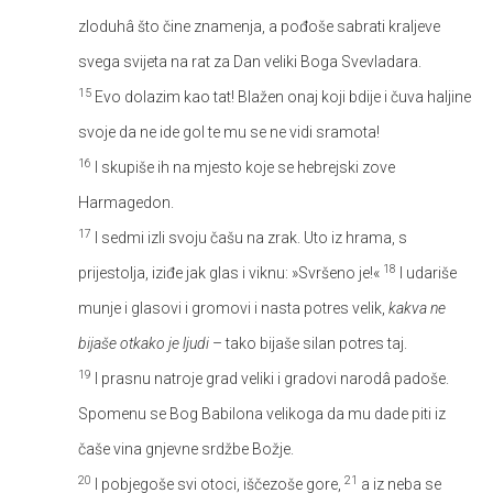
zloduhâ što čine znamenja, a pođoše sabrati kraljeve
svega svijeta na rat za Dan veliki Boga Svevladara.
15
Evo dolazim kao tat! Blažen onaj koji bdije i čuva haljine
svoje da ne ide gol te mu se ne vidi sramota!
16
I skupiše ih na mjesto koje se hebrejski zove
Harmagedon.
17
I sedmi izli svoju čašu na zrak. Uto iz hrama, s
18
prijestolja, iziđe jak glas i viknu: »Svršeno je!«
I udariše
munje i glasovi i gromovi i nasta potres velik,
kakva ne
bijaše otkako je ljudi
– tako bijaše silan potres taj.
19
I prasnu natroje grad veliki i gradovi narodâ padoše.
Spomenu se Bog Babilona velikoga da mu dade piti iz
čaše vina gnjevne srdžbe Božje.
20
21
I pobjegoše svi otoci, iščezoše gore,
a iz neba se