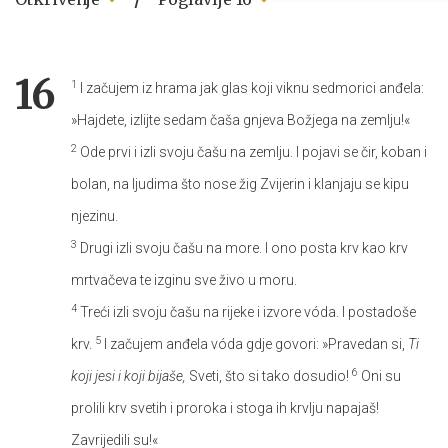
16
1
I začujem iz hrama jak glas koji viknu sedmorici anđela:
»Hajdete, izlijte sedam čaša gnjeva Božjega na zemlju!«
2
Ode prvi i izli svoju čašu na zemlju. I pojavi se čir, koban i
bolan, na ljudima što nose žig Zvijerin i klanjaju se kipu
njezinu.
3
Drugi izli svoju čašu na more. I ono posta krv kao krv
mrtvačeva te izginu sve živo u moru.
4
Treći izli svoju čašu na rijeke i izvore vóda. I postadoše
5
krv.
I začujem anđela vóda gdje govori: »Pravedan si,
Ti
6
koji jesi i koji bijaše,
Sveti, što si tako dosudio!
Oni su
prolili krv svetih i proroka i stoga ih krvlju napajaš!
Zavrijedili su!«