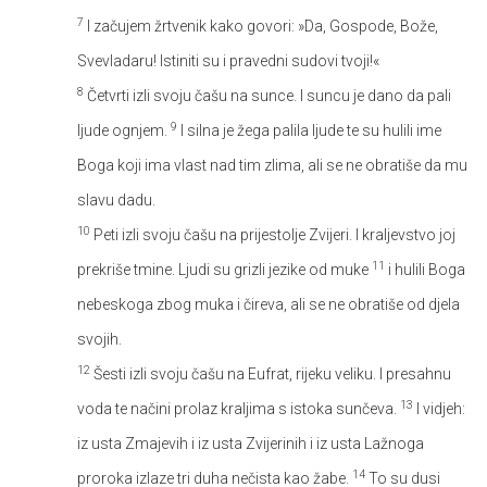
7
I začujem žrtvenik kako govori: »Da, Gospode, Bože,
Svevladaru! Istiniti su i pravedni sudovi tvoji!«
8
Četvrti izli svoju čašu na sunce. I suncu je dano da pali
9
ljude ognjem.
I silna je žega palila ljude te su hulili ime
Boga koji ima vlast nad tim zlima, ali se ne obratiše da mu
slavu dadu.
10
Peti izli svoju čašu na prijestolje Zvijeri. I kraljevstvo joj
11
prekriše tmine. Ljudi su grizli jezike od muke
i hulili Boga
nebeskoga zbog muka i čireva, ali se ne obratiše od djela
svojih.
12
Šesti izli svoju čašu na Eufrat, rijeku veliku. I presahnu
13
voda te načini prolaz kraljima s istoka sunčeva.
I vidjeh:
iz usta Zmajevih i iz usta Zvijerinih i iz usta Lažnoga
14
proroka izlaze tri duha nečista kao žabe.
To su dusi