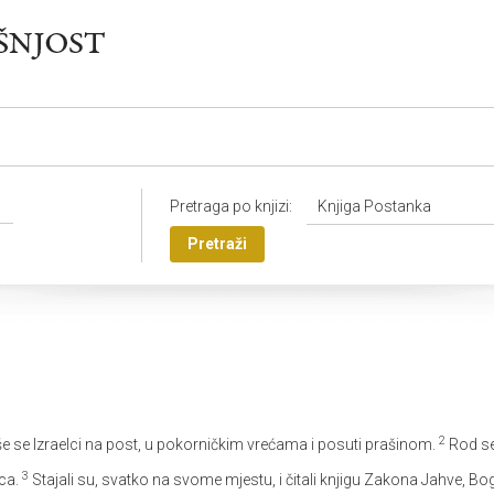
Pretraga po knjizi:
Knjiga Postanka
Pretraži
2
e se Izraelci na post, u pokorničkim vrećama i posuti prašinom.
Rod se 
3
aca.
Stajali su, svatko na svome mjestu, i čitali knjigu Zakona Jahve, Bo