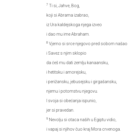
7
Ti si, Jahve, Bog,
koji si Abrama izabrao,
iz Ura kaldejskoga njega izveo
i dao mu ime Abraham.
8
Vjerno si srce njegovo pred sobom našao
i Savez s njim sklopio
da ćeš mu dati zemlju kanaansku,
i hetitsku i amorejsku,
i perižansku, jebusejsku i girgašansku,
njemu i potomstvu njegovu.
I svoja si obećanja ispunio,
jer si pravedan.
9
Nevolju si otaca naših u Egiptu vidio,
i vapaj si njihov čuo kraj Mora crvenoga.