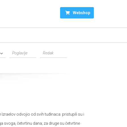
Webshop
Izraelov odvojio od svih tuđinaca: pristupili su i
ga svoga, četvrtinu dana; za druge su četvrtine