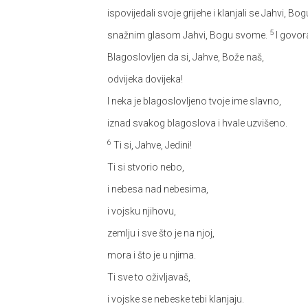
ispovijedali svoje grijehe i klanjali se Jahvi, B
5
snažnim glasom Jahvi, Bogu svome.
I govora
Blagoslovljen da si, Jahve, Bože naš,
odvijeka dovijeka!
I neka je blagoslovljeno tvoje ime slavno,
iznad svakog blagoslova i hvale uzvišeno.
6
Ti si, Jahve, Jedini!
Ti si stvorio nebo,
i nebesa nad nebesima,
i vojsku njihovu,
zemlju i sve što je na njoj,
mora i što je u njima.
Ti sve to oživljavaš,
i vojske se nebeske tebi klanjaju.