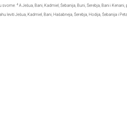
4
ogu svome.
A Ješua, Bani, Kadmiel, Šebanija, Buni, Šerebja, Bani i Kenani, 
hu leviti Ješua, Kadmiel, Bani, Hašabneja, Šerebja, Hodija, Šebanija i Pet