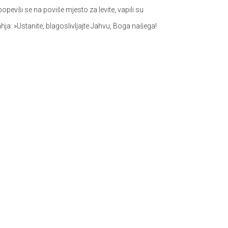
popevši se na poviše mjesto za levite, vapili su
ahja:
»Ustanite, blagoslivljajte Jahvu, Boga našega!