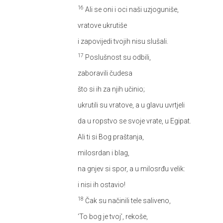
16
Ali se oni i oci naši uzjoguniše,
vratove ukrutiše
i zapovijedi tvojih nisu slušali.
17
Poslušnost su odbili,
zaboravili čudesa
što si ih za njih učinio;
ukrutili su vratove, a u glavu uvrtjeli
da u ropstvo se svoje vrate, u Egipat.
Ali ti si Bog praštanja,
milosrdan i blag,
na gnjev si spor, a u milosrđu velik:
i nisi ih ostavio!
18
Čak su načinili tele saliveno,
‘To bog je tvoj’, rekoše,