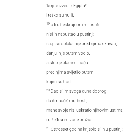
‘koji te izveo iz Egipta!’
I teško su hulili,
19
a ti u beskrajnom milosrđu
nisi ih napuštao u pustinji:
stup se oblaka nije pred njima skrivao,
danju ih je putem vodio,
a stup je plameni noću
pred njima svijetlio putem
kojim su hodili.
20
Dao si im svoga duha dobrog
da ih naučiš mudrosti,
mane svoje nisi uskratio njihovim ustima,
i u žeđi si im vode pružio.
21
Četrdeset godina krijepio si ih u pustinji: