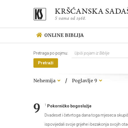
ONLINE BIBLIJA
Pretraga po pojmu:
Pretraži
/
Nehemija
Poglavlje 9
9
1
Pokorničko bogoslužje
Dvadeset i četvrtoga dana toga mjeseca skupiš
ispovijedali svoje grijehe i bezakonja svojih ot