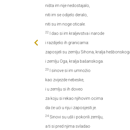
ništa im nije nedostajalo,
niti im se odijelo deralo,
niti su im noge oticale.
22
I dao si im kraljevstva i narode
i razdijelio ih granicama:
zaposjeli su zemlju Sihona, kralja hešbonskog
i zemlju Oga, kralja bašanskoga.
23
I sinove si im umnožio
kao zvijezde nebeske,
i u zemlju si ih doveo
za koju si rekao njihovim ocima
da će ući u nju i zaposjesti je.
24
Sinovi su ušli i pokorili zemlju,
a ti si pred njima svladao