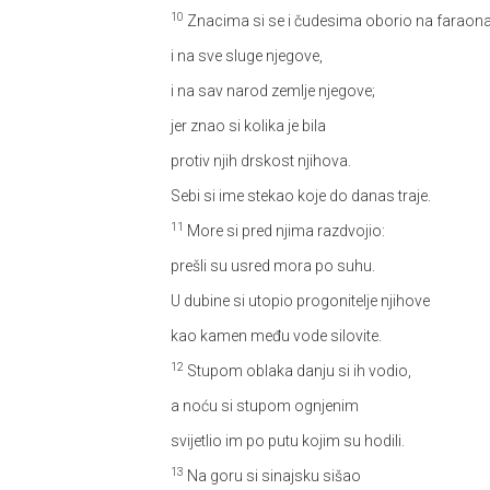
10
Znacima si se i čudesima oborio na faraon
i na sve sluge njegove,
i na sav narod zemlje njegove;
jer znao si kolika je bila
protiv njih drskost njihova.
Sebi si ime stekao koje do danas traje.
11
More si pred njima razdvojio:
prešli su usred mora po suhu.
U dubine si utopio progonitelje njihove
kao kamen među vode silovite.
12
Stupom oblaka danju si ih vodio,
a noću si stupom ognjenim
svijetlio im po putu kojim su hodili.
13
Na goru si sinajsku sišao