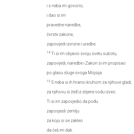
i s neba im govorio;
i dao si im
pravedne naredbe,
čvrste zakone,
zapovijedi izvrsne i uredbe.
14
Ti si im objavio svoju svetu subotu,
zapovijedi, naredbe i Zakon si im propisao
po glasu sluge svoga Mojsija.
15
S neba si ih hranio kruhom za njihove gladi,
za njihovu si žeđ iz stijene vodu izveo.
Ti si im zapovjedio da pođu
zaposjesti zemlju
za koju si se zakleo
da ćeš im dati.