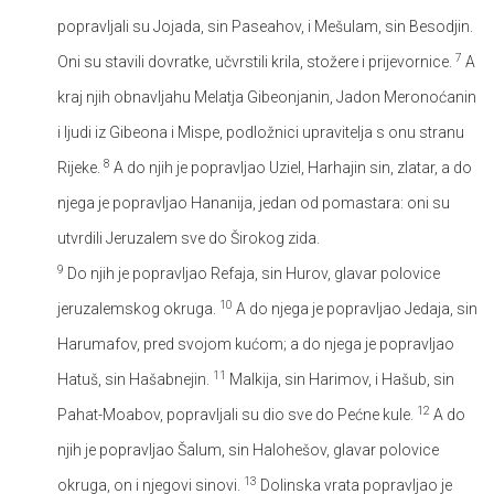
popravljali su Jojada, sin Paseahov, i Mešulam, sin Besodjin.
7
Oni su stavili dovratke, učvrstili krila, stožere i prijevornice.
A
kraj njih obnavljahu Melatja Gibeonjanin, Jadon Meronoćanin
i ljudi iz Gibeona i Mispe, podložnici upravitelja s onu stranu
8
Rijeke.
A do njih je popravljao Uziel, Harhajin sin, zlatar, a do
njega je popravljao Hananija, jedan od pomastara: oni su
utvrdili Jeruzalem sve do Širokog zida.
9
Do njih je popravljao Refaja, sin Hurov, glavar polovice
10
jeruzalemskog okruga.
A do njega je popravljao Jedaja, sin
Harumafov, pred svojom kućom; a do njega je popravljao
11
Hatuš, sin Hašabnejin.
Malkija, sin Harimov, i Hašub, sin
12
Pahat-Moabov, popravljali su dio sve do Pećne kule.
A do
njih je popravljao Šalum, sin Halohešov, glavar polovice
13
okruga, on i njegovi sinovi.
Dolinska vrata popravljao je