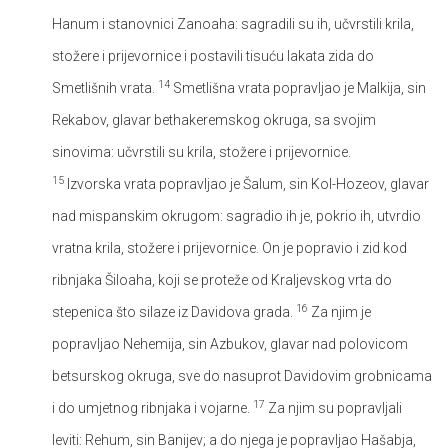
Hanum i stanovnici Zanoaha: sagradili su ih, učvrstili krila,
stožere i prijevornice i postavili tisuću lakata zida do
14
Smetlišnih vrata.
Smetlišna vrata popravljao je Malkija, sin
Rekabov, glavar bethakeremskog okruga, sa svojim
sinovima: učvrstili su krila, stožere i prijevornice.
15
Izvorska vrata popravljao je Šalum, sin Kol-Hozeov, glavar
nad mispanskim okrugom: sagradio ih je, pokrio ih, utvrdio
vratna krila, stožere i prijevornice. On je popravio i zid kod
ribnjaka Šiloaha, koji se proteže od Kraljevskog vrta do
16
stepenica što silaze iz Davidova grada.
Za njim je
popravljao Nehemija, sin Azbukov, glavar nad polovicom
betsurskog okruga, sve do nasuprot Davidovim grobnicama
17
i do umjetnog ribnjaka i vojarne.
Za njim su popravljali
leviti: Rehum, sin Banijev; a do njega je popravljao Hašabja,