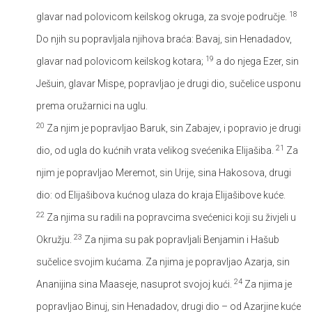
18
glavar nad polovicom keilskog okruga, za svoje područje.
Do njih su popravljala njihova braća: Bavaj, sin Henadadov,
19
glavar nad polovicom keilskog kotara;
a do njega Ezer, sin
Ješuin, glavar Mispe, popravljao je drugi dio, sučelice usponu
prema oružarnici na uglu.
20
Za njim je popravljao Baruk, sin Zabajev, i popravio je drugi
21
dio, od ugla do kućnih vrata velikog svećenika Elijašiba.
Za
njim je popravljao Meremot, sin Urije, sina Hakosova, drugi
dio: od Elijašibova kućnog ulaza do kraja Elijašibove kuće.
22
Za njima su radili na popravcima svećenici koji su živjeli u
23
Okružju.
Za njima su pak popravljali Benjamin i Hašub
sučelice svojim kućama. Za njima je popravljao Azarja, sin
24
Ananijina sina Maaseje, nasuprot svojoj kući.
Za njima je
popravljao Binuj, sin Henadadov, drugi dio – od Azarjine kuće