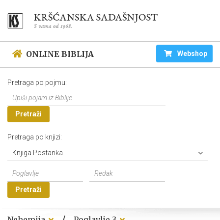
ONLINE BIBLIJA
Webshop
Pretraga po pojmu:
Pretraži
Pretraga po knjizi:
Knjiga Postanka
Pretraži
/
Nehemija
Poglavlje 3