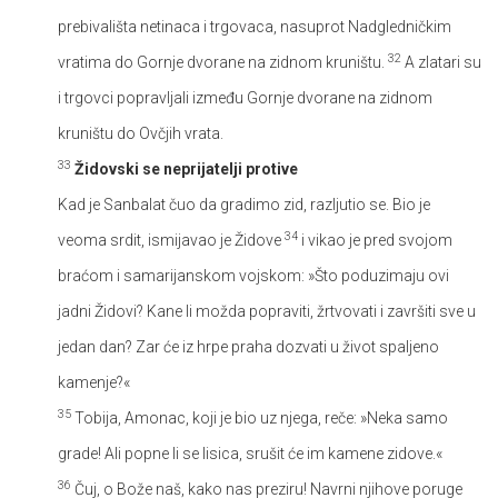
prebivališta netinaca i trgovaca, nasuprot Nadgledničkim
32
vratima do Gornje dvorane na zidnom kruništu.
A zlatari su
i trgovci popravljali između Gornje dvorane na zidnom
kruništu do Ovčjih vrata.
33
Židovski se neprijatelji protive
Kad je Sanbalat čuo da gradimo zid, razljutio se. Bio je
34
veoma srdit, ismijavao je Židove
i vikao je pred svojom
braćom i samarijanskom vojskom: »Što poduzimaju ovi
jadni Židovi? Kane li možda popraviti, žrtvovati i završiti sve u
jedan dan? Zar će iz hrpe praha dozvati u život spaljeno
kamenje?«
35
Tobija, Amonac, koji je bio uz njega, reče: »Neka samo
grade! Ali popne li se lisica, srušit će im kamene zidove.«
36
Čuj, o Bože naš, kako nas preziru! Navrni njihove poruge