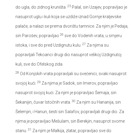
25
do ugla, do zidnog kruništa.
Palal, sin Uzajev, popravljao je
nasuprot uglu i kuli koja se uzdiže iznad Gornje kraljevske
palače, a nalazi se prema dvorištu tamnice. Za njim je Pedaja,
26
sin Parošev, popravljao
sve do Vodenih vrata, u smjeru
27
istoka, i sve do pred Uzdignutu kulu.
Za njima su
popravljali Tekoanci drugi dio nasuprot velikoj Uzdignutoj
kuli, sve do Ofelskog zida.
28
Od Konjskih vrata popravljali su svećenici, svaki nasuprot
29
svojoj kući.
Za njima je Sadok, sin Imerov, popravljao
nasuprot svojoj kući. Za njim je popravljao Šemaja, sin
30
Šekanijin, čuvar Istočnih vrata.
Za njim su Hananija, sin
Šelemjin, i Hanun, šesti sin Salafov, popravljali drugi dio. Za
njima je popravljao Mešulam, sin Berekjin, nasuprot svome
31
stanu.
Za njim je Malkija, zlatar, popravljao sve do