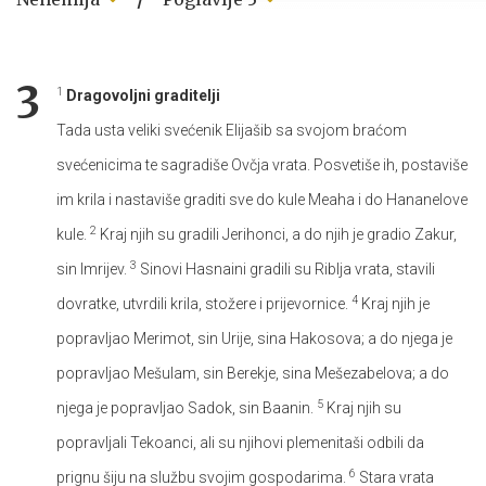
3
1
Dragovoljni graditelji
Tada usta veliki svećenik Elijašib sa svojom braćom
svećenicima te sagradiše Ovčja vrata. Posvetiše ih, postaviše
im krila i nastaviše graditi sve do kule Meaha i do Hananelove
2
kule.
Kraj njih su gradili Jerihonci, a do njih je gradio Zakur,
3
sin Imrijev.
Sinovi Hasnaini gradili su Riblja vrata, stavili
4
dovratke, utvrdili krila, stožere i prijevornice.
Kraj njih je
popravljao Merimot, sin Urije, sina Hakosova; a do njega je
popravljao Mešulam, sin Berekje, sina Mešezabelova; a do
5
njega je popravljao Sadok, sin Baanin.
Kraj njih su
popravljali Tekoanci, ali su njihovi plemenitaši odbili da
6
prignu šiju na službu svojim gospodarima.
Stara vrata