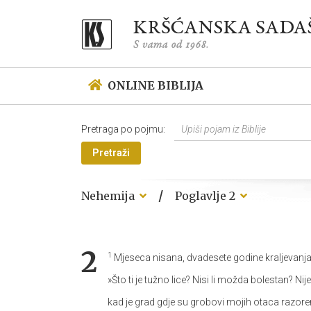
ONLINE BIBLIJA
Pretraga po pojmu:
Pretraži
/
Nehemija
Poglavlje 2
2
1
Mjeseca nisana, dvadesete godine kraljevanja 
»Što ti je tužno lice? Nisi li možda bolestan? 
kad je grad gdje su grobovi mojih otaca razor