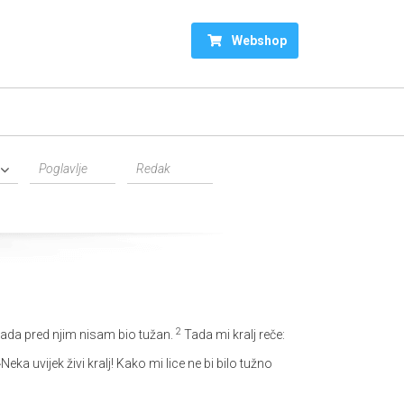
Webshop
2
ikada pred njim nisam bio tužan.
Tada mi kralj reče:
»Neka uvijek živi kralj! Kako mi lice ne bi bilo tužno