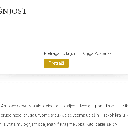
Pretraga po knjizi:
Knjiga Postanka
Pretraži
Artakserksova, stajalo je vino pred kraljem. Uzeh ga i ponudih kralju. N
3
Nije drugo nego je tuga u tvome srcu!« Ja se veoma uplaših
i rekoh kralju: 
4
en, a vrata mu ognjem spaljena?«
Kralj me upita: »Što, dakle, želiš?«