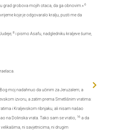
6
eju, u grad grobova mojih otaca, da ga obnovim.«
o vrijeme koje je odgovaralo kralju, pusti me da
8
 Judeje;
i pismo Asafu, nadgledniku kraljeve šume,
raelaca.
 je Bog moj nadahnuo da učinim za Jeruzalem; a
ajevskom izvoru, a zatim prema Smetlišnim vratima:
tima i Kraljevskom ribnjaku, ali nisam našao
16
šao na Dolinska vrata. Tako sam se vratio,
a da
 velikašima, ni savjetnicima, ni drugim