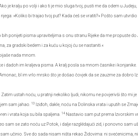
»Ako je kralju po volji i ako ti je mio sluga tvoj, pusti me da odem u Jud
aj njega: »Koliko bi trajao tvoj put? Kada ćeš se vratiti?« Pošto sam utvrdi
ao bih ponijeti pisma upraviteljima s onu stranu Rijeke da me propuste do
a, za gradski bedem i za kuću u kojoj ću se nastaniti.«
a bijaše nada mnom.
ke i dadoh im kraljeva pisma. A kralj posla sa mnom časnike i konjanike.
 Amonac, bî im vrlo mrsko što je došao čovjek da se zauzme za dobro Iz
2
Zatim ustah noću, u pratnji nekoliko ljudi, nikomu ne povjerivši što mi
13
kojem sam jahao.
Iziđoh, dakle, noću na Dolinska vrata i uputih se Zm
14
en i vrata koja su bila spaljena.
Nastavio sam put prema Izvorskim vra
o sam se zato noću uz Potok, i dalje razglédajući zid, i ponovno sam u
to sam učinio. Sve do sada nisam ništa rekao Židovima: ni svećenicima, ni