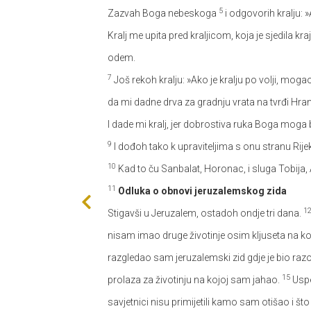
5
Zazvah Boga nebeskoga
i odgovorih kralju: 
Kralj me upita pred kraljicom, koja je sjedila kr
odem.
7
Još rekoh kralju: »Ako je kralju po volji, mog
da mi dadne drva za gradnju vrata na tvrđi Hram
I dade mi kralj, jer dobrostiva ruka Boga mog
9
I dođoh tako k upraviteljima s onu stranu Rije
10
Kad to ču Sanbalat, Horonac, i sluga Tobija,
11
Odluka o obnovi jeruzalemskog zida
1
Stigavši u Jeruzalem, ostadoh ondje tri dana.
nisam imao druge životinje osim kljuseta na 
razgledao sam jeruzalemski zid gdje je bio razor
15
prolaza za životinju na kojoj sam jahao.
Uspe
savjetnici nisu primijetili kamo sam otišao i š