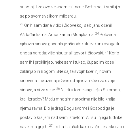
subotnji. I za ovo se spomeni mene, Bože moj, i smiluj mi
se po svome velikom milosrđu!
23
Onih sam dana vidio i Židove koji se bijahu oženili
24
Ašdođankama, Amonkama i Moapkama.
Polovina
njihovih sinova govorila je ašdodski ili jezikom ovoga ili
25
onoga naroda: više nisu znali govoriti židovski.
Korio
sam ih i proklinjao, neke sam i tukao, čupao im kose i
zaklinjao ih Bogom: »Ne dajite svojih kćeri njihovim
sinovima i ne uzimajte žene od njihovih kćeri za svoje
26
sinove, a ni za sebe!
Nije li u tome sagriješio Salomon,
kralj Izraelov? Među mnogim narodima nije bilo kralja
njemu ravna. Bio je drag Bogu svome i Gospod ga je
postavio kraljem nad svim Izraelom. Ali su i njega tuđinke
27
navele na grijeh!
Treba li slušati kako i vi činite veliko zlo i