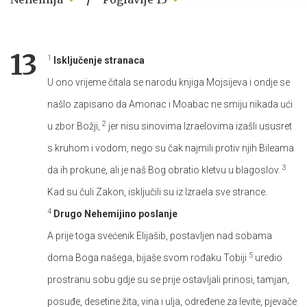
13
1
Isključenje stranaca
U ono vrijeme čitala se narodu knjiga Mojsijeva i ondje se
našlo zapisano da Amonac i Moabac ne smiju nikada ući
2
u zbor Božji,
jer nisu sinovima Izraelovima izašli ususret
s kruhom i vodom, nego su čak najmili protiv njih Bileama
3
da ih prokune, ali je naš Bog obratio kletvu u blagoslov.
Kad su čuli Zakon, isključili su iz Izraela sve strance.
4
Drugo Nehemijino poslanje
A prije toga svećenik Elijašib, postavljen nad sobama
5
doma Boga našega, bijaše svom rođaku Tobiji
uredio
prostranu sobu gdje su se prije ostavljali prinosi, tamjan,
posuđe, desetine žita, vina i ulja, određene za levite, pjevače