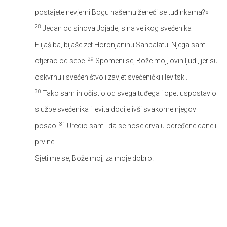
postajete nevjerni Bogu našemu ženeći se tuđinkama?«
28
Jedan od sinova Jojade, sina velikog svećenika
Elijašiba, bijaše zet Horonjaninu Sanbalatu. Njega sam
29
otjerao od sebe.
Spomeni se, Bože moj, ovih ljudi, jer su
oskvrnuli svećeništvo i zavjet svećenički i levitski.
30
Tako sam ih očistio od svega tuđega i opet uspostavio
službe svećenika i levita dodijelivši svakome njegov
31
posao.
Uredio sam i da se nose drva u određene dane i
prvine.
Sjeti me se, Bože moj, za moje dobro!