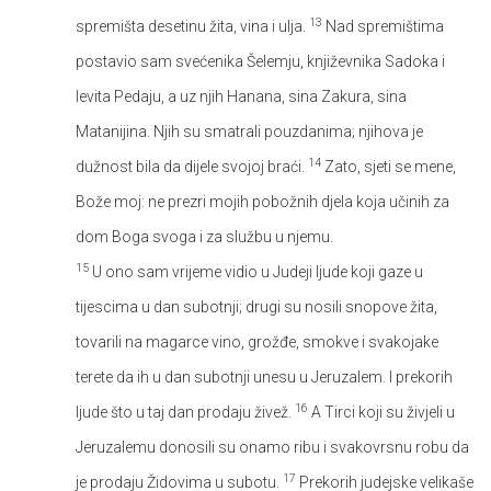
13
spremišta desetinu žita, vina i ulja.
Nad spremištima
postavio sam svećenika Šelemju, književnika Sadoka i
levita Pedaju, a uz njih Hanana, sina Zakura, sina
Matanijina. Njih su smatrali pouzdanima; njihova je
14
dužnost bila da dijele svojoj braći.
Zato, sjeti se mene,
Bože moj: ne prezri mojih pobožnih djela koja učinih za
dom Boga svoga i za službu u njemu.
15
U ono sam vrijeme vidio u Judeji ljude koji gaze u
tijescima u dan subotnji; drugi su nosili snopove žita,
tovarili na magarce vino, grožđe, smokve i svakojake
terete da ih u dan subotnji unesu u Jeruzalem. I prekorih
16
ljude što u taj dan prodaju živež.
A Tirci koji su živjeli u
Jeruzalemu donosili su onamo ribu i svakovrsnu robu da
17
je prodaju Židovima u subotu.
Prekorih judejske velikaše