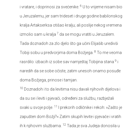
6
i vratare, i doprinosi za svećenike.
U to vrijeme nisam bio
u Jeruzalemu, jer sam trideset i druge godine babilonskog
kralja Artakserksa otišao kralju; ali poslije nekog vremena
7
izmolio sam u kralja
da se mogu vratiti u Jeruzalem.
Tada doznadoh za zlo djelo što ga učini Elijašib uredivši
8
Tobiji sobu u predvorjima doma Božjega.
To me veoma
9
rasrdilo: izbacih iz sobe sav namještaj Tobijina stana
i
naredih da se sobe očiste, zatim unesoh onamo posuđe
doma Božjega, prinose i tamjan.
10
Doznadoh i to da levitima nisu davali njihovih dijelova i
da su se i leviti i pjevači, određeni za službu, razbježali
11
svaki u svoje polje.
I prekorih odličnike i rekoh: »Zašto je
zapušten dom Božji?« Zatim skupih levite i pjevače i vratih
12
ih k njihovim službama.
Tada je sva Judeja donosila u