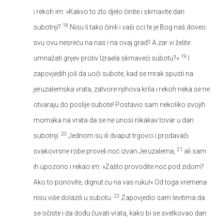
i rekoh im: »Kakvo to zlo djelo činite i skrnavite dan
18
subotnji?
Nisu li tako činili i vaši oci te je Bog naš doveo
svu ovu nesreću na nas i na ovaj grad? A zar vi želite
19
umnažati gnjev protiv Izraela skrnaveći subotu?«
I
zapovjedih još da uoči subote, kad se mrak spusti na
jeruzalemska vrata, zatvore njihova krila i rekoh neka se ne
otvaraju do poslije subote! Postavio sam nekoliko svojih
momaka na vrata da se ne unosi nikakav tovar u dan
20
subotnji.
Jednom su ili dvaput trgovci i prodavači
21
svakovrsne robe proveli noć izvan Jeruzalema,
ali sam
ih upozorio i rekao im: »Zašto provodite noć pod zidom?
Ako to ponovite, dignut ću na vas ruku!« Od toga vremena
22
nisu više dolazili u subotu.
Zapovjedio sam levitima da
se očiste i da dođu čuvati vrata, kako bi se svetkovao dan