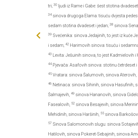
30
tri;
ljudi iz Rame i Gabe: šest stotina dvadeset
34
sinova drugoga Elama: tisuću dvjesta pedeset 
38
sedam stotina dvadeset i jedan;
sinova Senajin
39
Svećenika: sinova Jedajinih, to jest iz kuće Je
42
i sedam;
Harimovih sinova: tisuću i sedamna
43
Levita: Ješuinih sinova, to jest Kadmielovih i 
44
Pjevača: Asafovih sinova: stotinu četrdeset 
45
Vratara: sinova Šalumovih, sinova Aterovih, 
46
Netinaca: sinova Sihinih, sinova Hasufinih,
49
Šalmajevih,
sinova Hananovih, sinova Gidelo
52
Fasealovih,
sinova Besajevih, sinova Merini
55
Mehidinih, sinova Haršinih,
sinova Barkošovi
57
Sinova Salomonovih slugu: sinova Sotajevih,
Hatilovih, sinova Pokeret-Sebajinih, sinova A