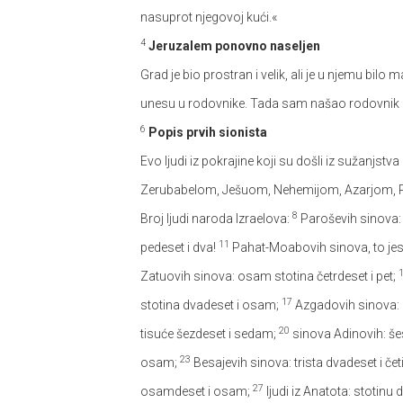
nasuprot njegovoj kući.«
4
Jeruzalem ponovno naseljen
Grad je bio prostran i velik, ali je u njemu bilo
unesu u rodovnike. Tada sam našao rodovnik oni
6
Popis prvih sionista
Evo ljudi iz pokrajine koji su došli iz sužanjstv
Zerubabelom, Ješuom, Nehemijom, Azarjom,
8
Broj ljudi naroda Izraelova:
Paroševih sinova: 
11
pedeset i dva!
Pahat-Moabovih sinova, to jest
Zatuovih sinova: osam stotina četrdeset i pet;
17
stotina dvadeset i osam;
Azgadovih sinova: dv
20
tisuće šezdeset i sedam;
sinova Adinovih: šes
23
osam;
Besajevih sinova: trista dvadeset i četi
27
osamdeset i osam;
ljudi iz Anatota: stotinu