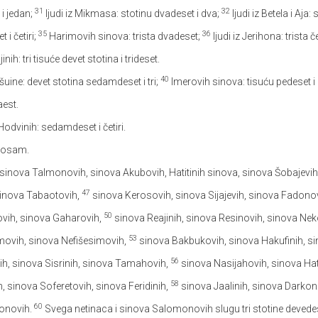
31
32
 i jedan;
ljudi iz Mikmasa: stotinu dvadeset i dva;
ljudi iz Betela i Aja: 
35
36
i četiri;
Harimovih sinova: trista dvadeset;
ljudi iz Jerihona: trista č
ih: tri tisuće devet stotina i trideset.
40
šuine: devet stotina sedamdeset i tri;
Imerovih sinova: tisuću pedeset i
est.
Hodvinih: sedamdeset i četiri.
i osam.
sinova Talmonovih, sinova Akubovih, Hatitinih sinova, sinova Šobajevih: 
47
 sinova Tabaotovih,
sinova Kerosovih, sinova Sijajevih, sinova Fadono
50
vih, sinova Gaharovih,
sinova Reajinih, sinova Resinovih, sinova Nek
53
movih, sinova Nefišesimovih,
sinova Bakbukovih, sinova Hakufinih, s
56
h, sinova Sisrinih, sinova Tamahovih,
sinova Nasijahovih, sinova Hati
58
 sinova Soferetovih, sinova Feridinih,
sinova Jaalinih, sinova Darkon
60
monovih.
Svega netinaca i sinova Salomonovih slugu tri stotine devedes