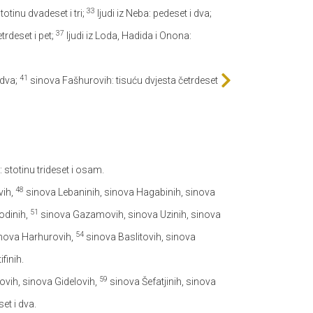
33
stotinu dvadeset i tri;
ljudi iz Neba: pedeset i dva;
37
etrdeset i pet;
ljudi iz Loda, Hadida i Onona:
41
 dva;
sinova Fašhurovih: tisuću dvjesta četrdeset
stotinu trideset i osam.
48
vih,
sinova Lebaninih, sinova Hagabinih, sinova
51
odinih,
sinova Gazamovih, sinova Uzinih, sinova
54
inova Harhurovih,
sinova Baslitovih, sinova
finih.
59
ovih, sinova Gidelovih,
sinova Šefatjinih, sinova
et i dva.