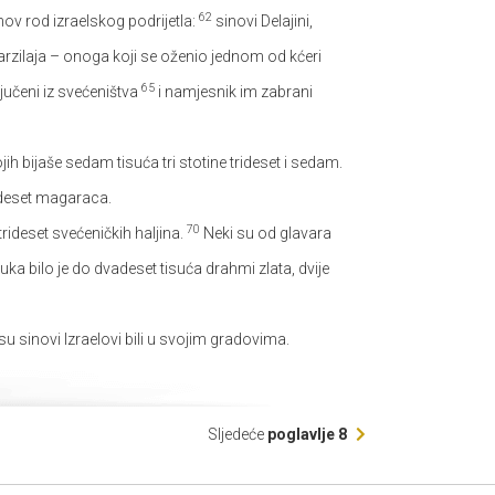
62
ihov rod izraelskog podrijetla:
sinovi Delajini,
arzilaja – onoga koji se oženio jednom od kćeri
65
ključeni iz svećeništva
i namjesnik im zabrani
jih bijaše sedam tisuća tri stotine trideset i sedam.
vadeset magaraca.
70
trideset svećeničkih haljina.
Neki su od glavara
ka bilo je do dvadeset tisuća drahmi zlata, dvije
ć su sinovi Izraelovi bili u svojim gradovima.
Sljedeće
poglavlje 8