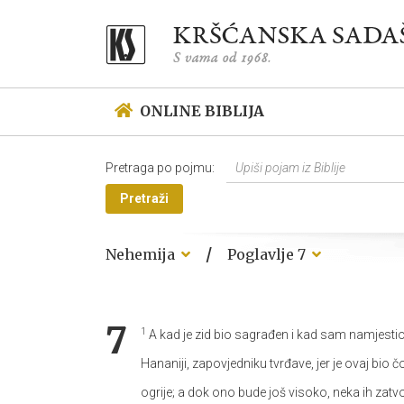
ONLINE BIBLIJA
Pretraga po pojmu:
Pretraži
/
Nehemija
Poglavlje 7
7
1
A kad je zid bio sagrađen i kad sam namjestio vr
Hananiji, zapovjedniku tvrđave, jer je ovaj bio
ogrije; a dok ono bude još visoko, neka ih zatv