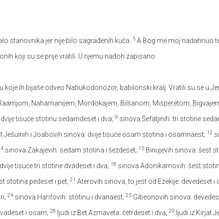
5
 malo stanovnika jer nije bilo sagrađenih kuća.
A Bog me moj nadahnuo te s
h koji su se prije vratili. U njemu nađoh zapisano:
a u koje ih bijaše odveo Nabukodonozor, babilonski kralj. Vratili su se u J
 Raamjom, Nahamanijem, Mordokajem, Bilšanom, Misperetom, Bigvaj
9
dvije tisuće stotinu sedamdeset i dva;
sinova Šefatjinih: tri stotine sed
12
 Ješuinih i Joabovih sinova: dvije tisuće osam stotina i osamnaest;
si
14
15
sinova Zakajevih: sedam stotina i šezdeset;
Binujevih sinova: šest s
18
ije tisuće tri stotine dvadeset i dva;
sinova Adonikamovih: šest stoti
21
t stotina pedeset i pet;
Aterovih sinova, to jest od Ezekije: devedeset 
24
25
ri;
sinova Harifovih: stotinu i dvanaest;
Gibeonovih sinova: devedese
28
29
 dvadeset i osam;
ljudi iz Bet Azmaveta: četrdeset i dva;
ljudi iz Kirjat