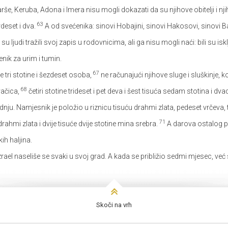
 Harše, Keruba, Adona i Imera nisu mogli dokazati da su njihove obitelji i nj
63
rdeset i dva.
A od svećenika: sinovi Hobajini, sinovi Hakosovi, sinovi B
 su ljudi tražili svoj zapis u rodovnicima, ali ga nisu mogli naći: bili su is
nik za urim i tumin.
67
e tri stotine i šezdeset osoba,
ne računajući njihove sluge i sluškinje, ko
68
evačica,
četiri stotine trideset i pet deva i šest tisuća sedam stotina i d
adnju. Namjesnik je položio u riznicu tisuću drahmi zlata, pedeset vrčeva, 
71
drahmi zlata i dvije tisuće dvije stotine mina srebra.
A darova ostalog pu
ih haljina.
av Izrael naseliše se svaki u svoj grad. A kada se približio sedmi mjesec, ve
Skoči na vrh