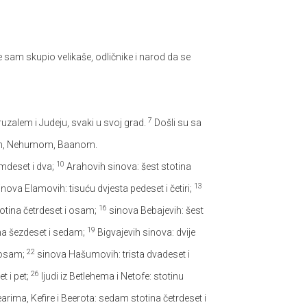
am skupio velikaše, odličnike i narod da se
7
eruzalem i Judeju, svaki u svoj grad.
Došli su sa
em, Nehumom, Baanom.
10
amdeset i dva;
Arahovih sinova: šest stotina
13
nova Elamovih: tisuću dvjesta pedeset i četiri;
16
totina četrdeset i osam;
sinova Bebajevih: šest
19
na šezdeset i sedam;
Bigvajevih sinova: dvije
22
i osam;
sinova Hašumovih: trista dvadeset i
26
t i pet;
ljudi iz Betlehema i Netofe: stotinu
 Jearima, Kefire i Beerota: sedam stotina četrdeset i