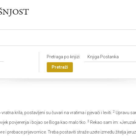
Pretraga po knjizi:
Knjiga Postanka
Pretraži
2
atna krila, postavljeni su čuvari na vratima i pjevači i leviti.
Upravu sam
3
 čovjek povjerenja i bojao se Boga kao malo tko.
Rekao sam im: »Jeruzale
ore i prebace prijevornice. Treba postaviti straže uzete između žitelja 