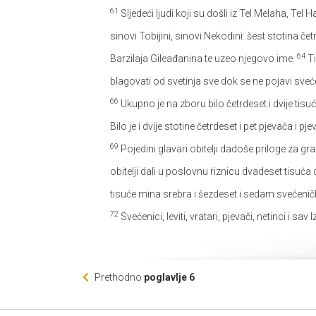
61
Sljedeći ljudi koji su došli iz Tel Melaha, Tel
sinovi Tobijini, sinovi Nekodini: šest stotina čet
64
Barzilaja Gileađanina te uzeo njegovo ime.
Ti
blagovati od svetinja sve dok se ne pojavi sveće
66
Ukupno je na zboru bilo četrdeset i dvije tisuć
Bilo je i dvije stotine četrdeset i pet pjevača i pj
69
Pojedini glavari obitelji dadoše priloge za gr
obitelji dali u poslovnu riznicu dvadeset tisuća 
tisuće mina srebra i šezdeset i sedam svećeničk
72
Svećenici, leviti, vratari, pjevači, netinci i s
Prethodno
poglavlje 6