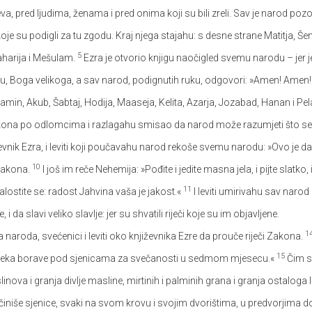
eva, pred ljudima, ženama i pred onima koji su bili zreli. Sav je narod po
je su podigli za tu zgodu. Kraj njega stajahu: s desne strane Matitja, Šema,
5
aharija i Mešulam.
Ezra je otvorio knjigu naočigled svemu narodu – jer j
, Boga velikoga, a sav narod, podignutih ruku, odgovori: »Amen! Amen!« 
, Jamin, Akub, Šabtaj, Hodija, Maaseja, Kelita, Azarja, Jozabad, Hanan i 
zakona po odlomcima i razlagahu smisao da narod može razumjeti što se 
vnik Ezra, i leviti koji poučavahu narod rekoše svemu narodu: »Ovo je d
10
 Zakona.
I još im reče Nehemija: »Pođite i jedite masna jela, i pijte slatko
11
ostite se: radost Jahvina vaša je jakost.«
I leviti umirivahu sav narod 
 i da slavi veliko slavlje: jer su shvatili riječi koje su im objavljene.
1
 naroda, svećenici i leviti oko književnika Ezre da prouče riječi Zakona.
15
vi neka borave pod sjenicama za svečanosti u sedmom mjesecu.«
Čim su
inova i granja divlje masline, mirtinih i palminih grana i granja ostaloga
ačiniše sjenice, svaki na svom krovu i svojim dvorištima, u predvorjima