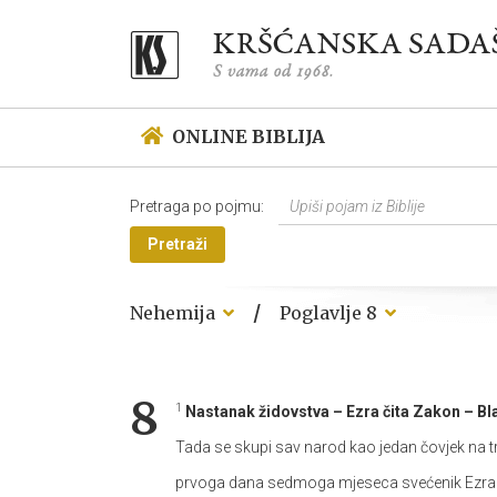
ONLINE BIBLIJA
Pretraga po pojmu:
Pretraži
/
Nehemija
Poglavlje 8
8
1
Nastanak židovstva – Ezra čita Zakon – Bl
Tada se skupi sav narod kao jedan čovjek na tr
prvoga dana sedmoga mjeseca svećenik Ezra don