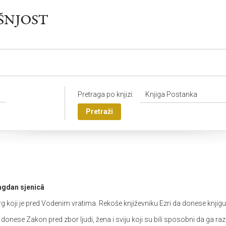
Pretraga po knjizi:
Knjiga Postanka
Pretraži
agdan sjenicâ
g koji je pred Vodenim vratima. Rekoše književniku Ezri da donese knjigu
ese Zakon pred zbor ljudi, žena i sviju koji su bili sposobni da ga ra