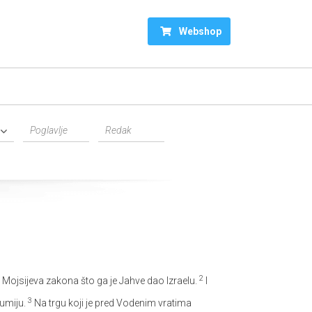
Webshop
2
 Mojsijeva zakona što ga je Jahve dao Izraelu.
I
3
zumiju.
Na trgu koji je pred Vodenim vratima