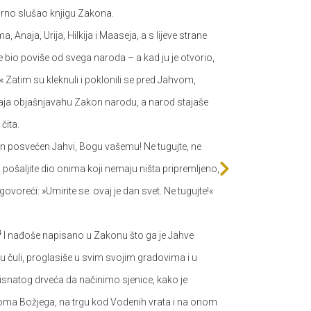
zorno slušao knjigu Zakona.
 Anaja, Urija, Hilkija i Maaseja, a s lijeve strane
e bio poviše od svega naroda – a kad ju je otvorio,
Zatim su kleknuli i poklonili se pred Jahvom,
Pelaja objašnjavahu Zakon narodu, a narod stajaše
čita.
an posvećen Jahvi, Bogu vašemu! Ne tugujte, ne
, i pošaljite dio onima koji nemaju ništa pripremljeno,
govoreći: »Umirite se: ovaj je dan svet. Ne tugujte!«
4
I nađoše napisano u Zakonu što ga je Jahve
 čuli, proglasiše u svim svojim gradovima i u
 lisnatog drveća da načinimo sjenice, kako je
 doma Božjega, na trgu kod Vodenih vrata i na onom