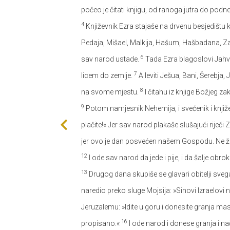
počeo je čitati knjigu, od ranoga jutra do podn
4
Književnik Ezra stajaše na drvenu besjedištu ko
Pedaja, Mišael, Malkija, Hašum, Hašbadana, Z
6
sav narod ustade.
Tada Ezra blagoslovi Jahvu
7
licem do zemlje.
A leviti Ješua, Bani, Šerebja
8
na svome mjestu.
I čitahu iz knjige Božjeg 
9
Potom namjesnik Nehemija, i svećenik i knjiže
plačite!« Jer sav narod plakaše slušajući riječi
jer ovo je dan posvećen našem Gospodu. Ne žal
12
I ode sav narod da jede i pije, i da šalje obroke,
13
Drugog dana skupiše se glavari obitelji svega
naredio preko sluge Mojsija: »Sinovi Izraelo
Jeruzalemu: »Idite u goru i donesite granja masl
16
propisano.«
I ode narod i donese granja i n