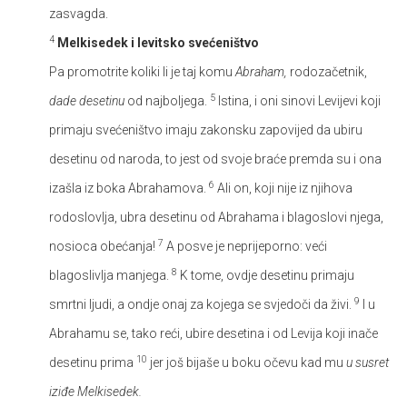
zasvagda.
4
Melkisedek i levitsko svećeništvo
Pa promotrite koliki li je taj komu
Abraham,
rodozačetnik,
5
dade desetinu
od najboljega.
Istina, i oni sinovi Levijevi koji
primaju svećeništvo imaju zakonsku zapovijed da ubiru
desetinu od naroda, to jest od svoje braće premda su i ona
6
izašla iz boka Abrahamova.
Ali on, koji nije iz njihova
rodoslovlja, ubra desetinu od Abrahama i blagoslovi njega,
7
nosioca obećanja!
A posve je neprijeporno: veći
8
blagoslivlja manjega.
K tome, ovdje desetinu primaju
9
smrtni ljudi, a ondje onaj za kojega se svjedoči da živi.
I u
Abrahamu se, tako reći, ubire desetina i od Levija koji inače
10
desetinu prima
jer još bijaše u boku očevu kad mu
u susret
iziđe Melkisedek.