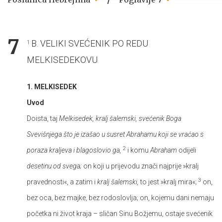
7
B. VELIKI SVEĆENIK PO REDU
1
MELKISEDEKOVU
1. MELKISEDEK
Uvod
Doista, taj
Melkisedek, kralj šalemski, svećenik Boga
Svevišnjega što je izašao u susret Abrahamu koji se vraćao s
2
poraza kraljeva i blagoslovio ga,
i komu
Abraham
odijeli
desetinu od svega;
on koji u prijevodu znači najprije »kralj
3
pravednosti«, a zatim i
kralj šalemski,
to jest »kralj mira«;
on,
bez oca, bez majke, bez rodoslovlja; on, kojemu dani nemaju
početka ni život kraja – sličan Sinu Božjemu, ostaje svećenik