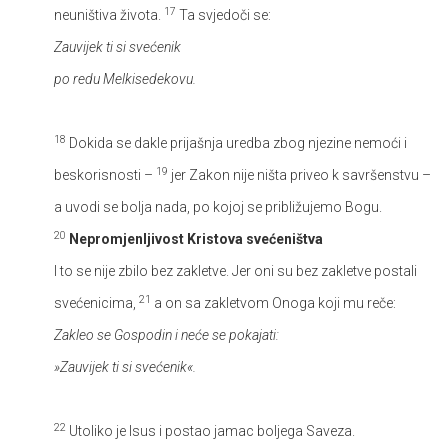
17
neuništiva života.
Ta svjedoči se:
Zauvijek ti si svećenik
po redu Melkisedekovu.
18
Dokida se dakle prijašnja uredba zbog njezine nemoći i
19
beskorisnosti –
jer Zakon nije ništa priveo k savršenstvu –
a uvodi se bolja nada, po kojoj se približujemo Bogu.
20
Nepromjenljivost Kristova svećeništva
I to se nije zbilo bez zakletve. Jer oni su bez zakletve postali
21
svećenicima,
a on sa zakletvom Onoga koji mu reče:
Zakleo se Gospodin i neće se pokajati:
»Zauvijek ti si svećenik«.
22
Utoliko je Isus i postao jamac boljega Saveza.