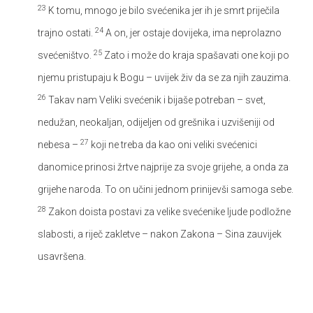
23
K tomu, mnogo je bilo svećenika jer ih je smrt priječila
24
trajno ostati.
A on, jer ostaje dovijeka, ima neprolazno
25
svećeništvo.
Zato i može do kraja spašavati one koji po
njemu pristupaju k Bogu – uvijek živ da se za njih zauzima.
26
Takav nam Veliki svećenik i bijaše potreban – svet,
nedužan, neokaljan, odijeljen od grešnika i uzvišeniji od
27
nebesa –
koji ne treba da kao oni veliki svećenici
danomice prinosi žrtve najprije za svoje grijehe, a onda za
grijehe naroda. To on učini jednom prinijevši samoga sebe.
28
Zakon doista postavi za velike svećenike ljude podložne
slabosti, a riječ zakletve – nakon Zakona – Sina zauvijek
usavršena.