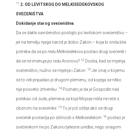
11
2. OD LEVITSKOG DO MELKISEDEKOVSKOG
SVEĆENIŠTVA
Dokidanje starog svećeništva
Da se dakle savršenstvo postiglo po levitskom svećeništvu –
jer na temelju njega narod je dobio Zakon – koja bi onda bila
potreba da se
po redu Melkisedekovu
postavi drugi
svećenik
i
12
da se ne imenuje
po redu
Aronovu?
Doista, kad se mijenja
13
svećeništvo, nužno se mijenja i Zakon.
Jer onaj o kojemu
se to veli pripadao je drugom plemenu, od kojega se nitko
14
nije posvetio žrtveniku.
Poznato je da je Gospodin naš
potekao od Jude, plemena za koje Mojsije ništa ne reče s
15
obzirom na svećenike.
To je još očitije ako se drugi
16
svećenik
postavlja
po
sličnosti s
Melkisedekom
:
postao je
svećenikom ne po Zakonu tjelesne uredbe, nego snagom