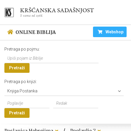
ONLINE BIBLIJA
Webshop
Pretraga po pojmu:
Pretraži
Pretraga po knjizi:
Knjiga Postanka
Pretraži
/
Poslanica Hebrejima
Poglavlje 7