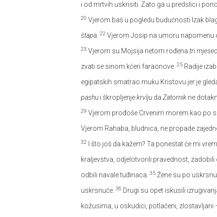
i od mrtvih uskrisiti. Zato ga u predslici i po
20
Vjerom baš u pogledu budućnosti Izak blag
22
štapa.
Vjerom Josip na umoru napomenu ono
23
Vjerom su Mojsija netom rođena
tri mjesec
25
zvati se sinom kćeri faraonove.
Radije izab
egipatskih smatrao muku Kristovu jer je gled
pashu
i škropljenje
krvlju
da
Zatornik
ne dotakn
29
Vjerom prođoše Crvenim morem kao po suhu
Vjerom Rahaba, bludnica, ne propade zajedn
32
I što još da kažem? Ta ponestat će mi vre
kraljevstva, odjelotvorili pravednost, zadobili
35
odbili navale tuđinaca.
Žene su po uskrsnuću
36
uskrsnuće.
Drugi su opet iskusili izrugivanj
kožusima, u oskudici, potlačeni, zlostavljani