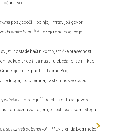
jedočanstvo.
ovima
posvjedoči – po njoj i mrtav još govori.
6
tvo
da omilje Bogu.
A bez vjere nemoguće je
vijet i postade baštinikom vjerničke pravednosti.
om se kao pridošlica naseli u obećanoj zemlji kao
 Grad kojemu je graditelj i tvorac Bog.
d jednoga, i to obamrla, nasta mnoštvo
poput
14
 i pridošlice
na zemlji.
Doista, koji tako govore,
 sada oni čeznu za boljom, to jest nebeskom. Stoga
19
e ti se nazivati potomstvo!
–
uvjeren da Bog može