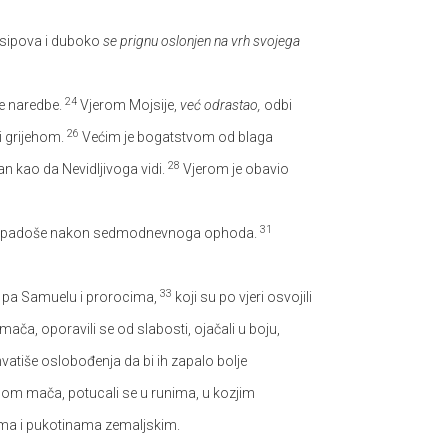
osipova i duboko
se prignu oslonjen na vrh svojega
24
ve naredbe.
Vjerom Mojsije,
već odrastao,
odbi
26
i grijehom.
Većim je bogatstvom od blaga
28
an kao da Nevidljivoga vidi.
Vjerom je obavio
31
ke padoše nakon sedmodnevnoga ophoda.
33
, pa Samuelu i prorocima,
koji su po vjeri osvojili
mača, oporavili se od slabosti, ojačali u boju,
vatiše oslobođenja da bi ih zapalo bolje
icom mača, potucali se u runima, u kozjim
nama i pukotinama zemaljskim.