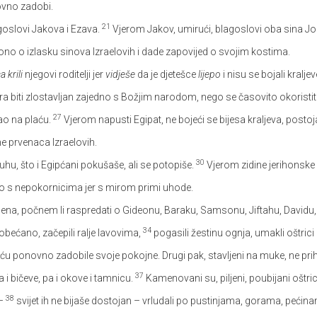
novno zadobi.
21
oslovi Jakova i Ezava.
Vjerom Jakov, umirući, blagoslovi oba sina J
 o izlasku sinova Izraelovih i dade zapovijed o svojim kostima.
a krili
njegovi roditelji jer
vidješe
da je djetešce
lijepo
i nisu se bojali kralje
ra biti zlostavljan zajedno s Božjim narodom, nego se časovito okoristit
27
ao na plaću.
Vjerom napusti Egipat, ne bojeći se bijesa kraljeva, postoj
e prvenaca Izraelovih.
30
, što i Egipćani pokušaše, ali se potopiše.
Vjerom zidine jerihons
o s nepokornicima jer s mirom primi uhode.
mena, počnem li raspredati o Gideonu, Baraku, Samsonu, Jiftahu, Davidu
34
 obećano, začepili ralje lavovima,
pogasili žestinu ognja, umakli oštrici 
 ponovno zadobile svoje pokojne. Drugi pak, stavljeni na muke, ne prih
37
a i bičeve, pa i okove i tamnicu.
Kamenovani su, piljeni, poubijani oštr
38
 –
svijet ih ne bijaše dostojan – vrludali po pustinjama, gorama, peći