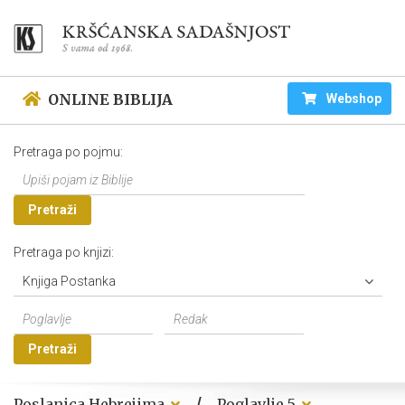
ONLINE BIBLIJA
Webshop
Pretraga po pojmu:
Pretraži
Pretraga po knjizi:
Knjiga Postanka
Pretraži
/
Poslanica Hebrejima
Poglavlje 5