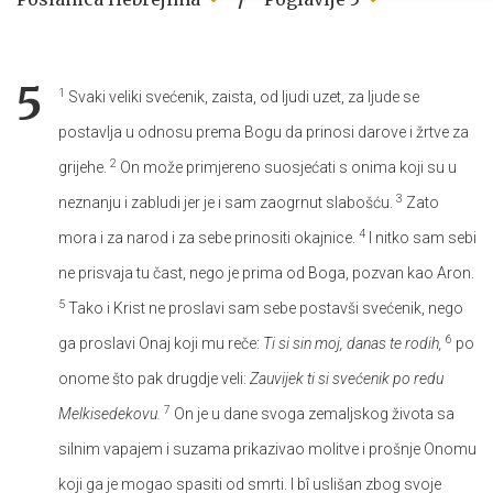
5
1
Svaki veliki svećenik, zaista, od ljudi uzet, za ljude se
postavlja u odnosu prema Bogu da prinosi darove i žrtve za
2
grijehe.
On može primjereno suosjećati s onima koji su u
3
neznanju i zabludi jer je i sam zaogrnut slabošću.
Zato
4
mora i za narod i za sebe prinositi okajnice.
I nitko sam sebi
ne prisvaja tu čast, nego je prima od Boga, pozvan kao Aron.
5
Tako i Krist ne proslavi sam sebe postavši svećenik, nego
6
ga proslavi Onaj koji mu reče:
Ti si sin moj, danas te rodih,
po
onome što pak drugdje veli:
Zauvijek ti si svećenik po redu
7
Melkisedekovu.
On je u dane svoga zemaljskog života sa
silnim vapajem i suzama prikazivao molitve i prošnje Onomu
koji ga je mogao spasiti od smrti. I bî uslišan zbog svoje