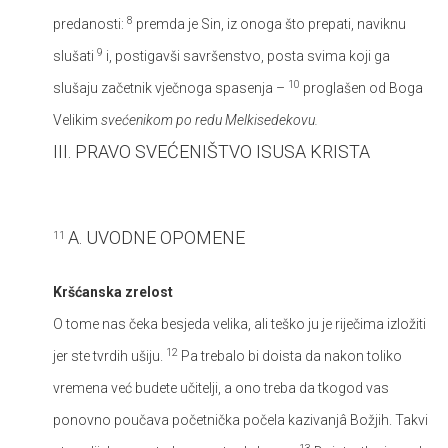
8
predanosti:
premda je Sin, iz onoga što prepati, naviknu
9
slušati
i, postigavši savršenstvo, posta svima koji ga
10
slušaju začetnik vječnoga spasenja –
proglašen od Boga
Velikim
svećenikom po redu Melkisedekovu.
III. PRAVO SVEĆENIŠTVO ISUSA KRISTA
A. UVODNE OPOMENE
11
Kršćanska zrelost
O tome nas čeka besjeda velika, ali teško ju je riječima izložiti
12
jer ste tvrdih ušiju.
Pa trebalo bi doista da nakon toliko
vremena već budete učitelji, a ono treba da tkogod vas
ponovno poučava početnička počela kazivanjâ Božjih. Takvi