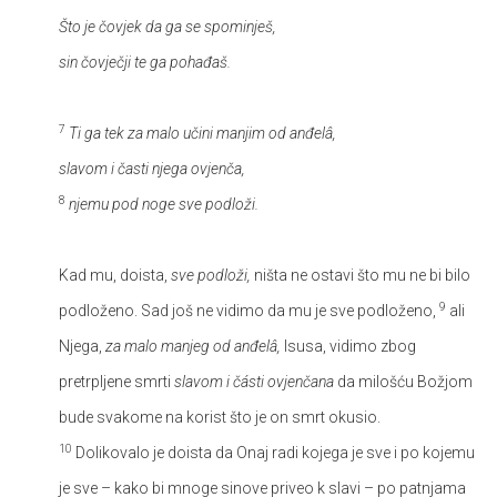
Što je čovjek da ga se spominješ,
sin čovječji te ga pohađaš.
7
Ti ga tek za malo učini manjim od anđelâ,
slavom i časti njega ovjenča,
8
njemu pod noge sve podloži.
Kad mu, doista,
sve podloži,
ništa ne ostavi što mu ne bi bilo
9
podloženo. Sad još ne vidimo da mu je sve podloženo,
ali
Njega,
za malo manjeg od anđelâ,
Isusa, vidimo zbog
pretrpljene smrti
slavom i části ovjenčana
da milošću Božjom
bude svakome na korist što je on smrt okusio.
10
Dolikovalo je doista da Onaj radi kojega je sve i po kojemu
je sve – kako bi mnoge sinove priveo k slavi – po patnjama