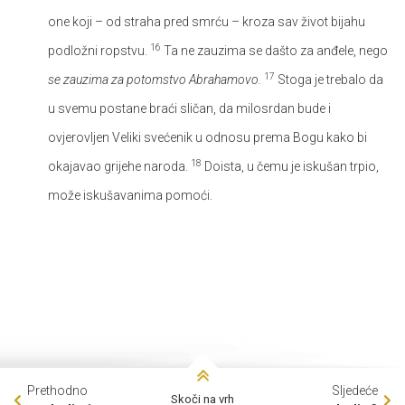
one koji – od straha pred smrću – kroza sav život bijahu
16
podložni ropstvu.
Ta ne zauzima se dašto za anđele, nego
17
se zauzima za potomstvo Abrahamovo.
Stoga je trebalo da
u svemu postane braći sličan, da milosrdan bude i
ovjerovljen Veliki svećenik u odnosu prema Bogu kako bi
18
okajavao grijehe naroda.
Doista, u čemu je iskušan trpio,
može iskušavanima pomoći.
Prethodno
Sljedeće
Skoči na vrh