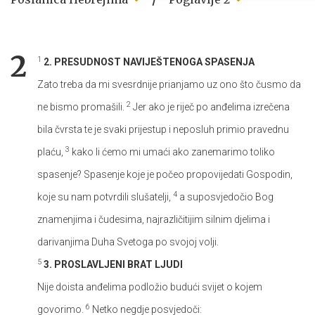
2
1
2. PRESUDNOST NAVIJEŠTENOGA SPASENJA
Zato treba da mi svesrdnije prianjamo uz ono što čusmo da
2
ne bismo promašili.
Jer ako je riječ po anđelima izrečena
bila čvrsta te je svaki prijestup i neposluh primio pravednu
3
plaću,
kako li ćemo mi umaći ako zanemarimo toliko
spasenje? Spasenje koje je počeo propovijedati Gospodin,
4
koje su nam potvrdili slušatelji,
a suposvjedočio Bog
znamenjima i čudesima, najrazličitijim silnim djelima i
darivanjima Duha Svetoga po svojoj volji.
5
3. PROSLAVLJENI BRAT LJUDI
Nije doista anđelima podložio budući svijet o kojem
6
govorimo.
Netko negdje posvjedoči: