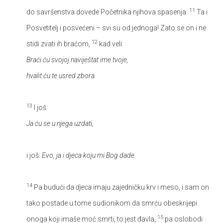
11
do savršenstva dovede Početnika njihova spasenja.
Ta i
Posvetitelj i posvećeni – svi su od jednoga! Zato se on i ne
12
stidi zvati ih braćom,
kad veli:
Braći ću svojoj naviještat ime tvoje,
hvalit ću te usred zbora.
13
I još:
Ja ću se u njega uzdati,
i još:
Evo, ja i djeca koju mi Bog dade.
14
Pa budući da
djeca
imaju zajedničku krv i meso, i sam on
tako postade u tome sudionikom da smrću obeskrijepi
15
onoga koji imaše moć smrti, to jest đavla,
pa oslobodi