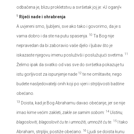
odbačena je, blizu prokletstvu a svršetak joj je: »U oganj!«
9
Riječi nade i ohrabrenja
A uvjereni smo, ljubljeni, sve ako tako i govorimo, da je s
10
vama dobro i da ste na putu spasenja.
Ta Bog nije
nepravedan da bi zaboravio vaše djelo i ljubav što je
11
iskazaste njegovu imenu posluživši i poslužujući svetima.
Želimo ipak da svatko od vas sve do svršetka pokazuje tu
12
istu gorljivost za ispunjenje nade
te ne omlitavite, nego
budete nasljedovatelji onih koji po vjeri i strpljivosti baštine
obećano.
13
Doista, kad je Bog Abrahamu davao obećanje, jer se nije
14
imao kime većim zakleti,
zakle se samim sobom:
Uistinu,
15
blagosloviti, blagoslovit ću te i umnožiti, umnožit ću te.
I tako
16
Abraham, strpljiv, postiže obećano.
Ljudi se doista kunu