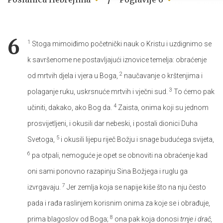
6
1
Stoga mimoiđimo početnički nauk o Kristu i uzdignimo se
k savršenome ne postavljajući iznovice temelja: obraćenje
2
od mrtvih djela i vjera u Boga,
naučavanje o krštenjima i
3
polaganje ruku, uskrsnuće mrtvih i vječni sud.
To ćemo pak
4
učiniti, dakako, ako Bog da.
Zaista, onima koji su jednom
prosvijetljeni, i okusili dar nebeski, i postali dionici Duha
5
Svetoga,
i okusili lijepu riječ Božju i snage budućega svijeta,
6
pa otpali, nemoguće je opet se obnoviti na obraćenje kad
oni sami ponovno razapinju Sina Božjega i ruglu ga
7
izvrgavaju.
Jer zemlja koja se napije kiše što na nju često
pada i rađa raslinjem korisnim onima za koje se i obrađuje,
8
prima blagoslov od Boga;
ona pak koja donosi
trnje i drač,