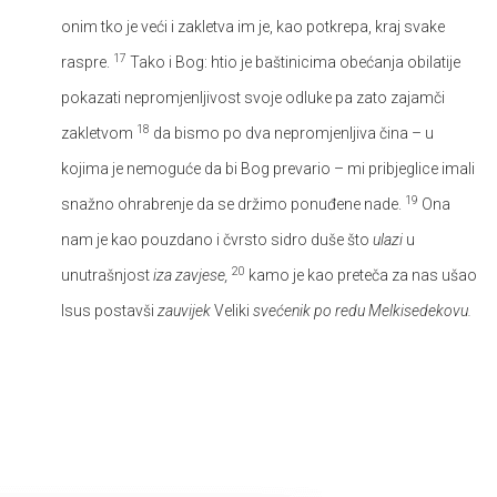
onim tko je veći i zakletva im je, kao potkrepa, kraj svake
17
raspre.
Tako i Bog: htio je baštinicima obećanja obilatije
pokazati nepromjenljivost svoje odluke pa zato zajamči
18
zakletvom
da bismo po dva nepromjenljiva čina – u
kojima je nemoguće da bi Bog prevario – mi pribjeglice imali
19
snažno ohrabrenje da se držimo ponuđene nade.
Ona
nam je kao pouzdano i čvrsto sidro duše što
ulazi
u
20
unutrašnjost
iza zavjese,
kamo je kao preteča za nas ušao
Isus postavši
zauvijek
Veliki
svećenik po redu Melkisedekovu.