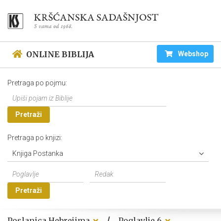
ONLINE BIBLIJA
Webshop
Pretraga po pojmu:
Pretraži
Pretraga po knjizi:
Knjiga Postanka
Pretraži
/
Poslanica Hebrejima
Poglavlje 6