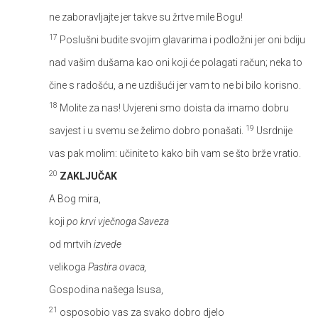
ne zaboravljajte jer takve su žrtve mile Bogu!
17
Poslušni budite svojim glavarima i podložni jer oni bdiju
nad vašim dušama kao oni koji će polagati račun; neka to
čine s radošću, a ne uzdišući jer vam to ne bi bilo korisno.
18
Molite za nas! Uvjereni smo doista da imamo dobru
19
savjest i u svemu se želimo dobro ponašati.
Usrdnije
vas pak molim: učinite to kako bih vam se što brže vratio.
20
ZAKLJUČAK
A Bog mira,
koji
po krvi vječnoga Saveza
od mrtvih
izvede
velikoga
Pastira ovaca,
Gospodina našega Isusa,
21
osposobio vas za svako dobro djelo