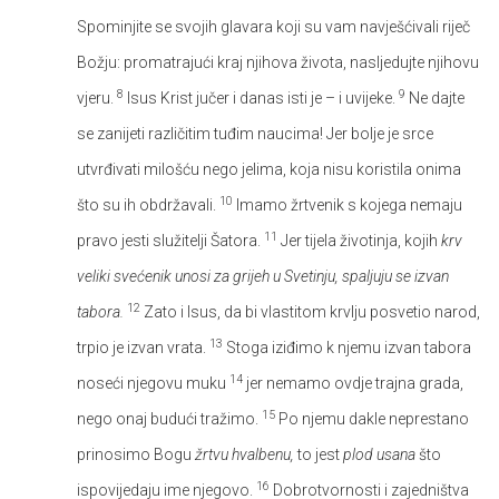
Spominjite se svojih glavara koji su vam navješćivali riječ
Božju: promatrajući kraj njihova života, nasljedujte njihovu
8
9
vjeru.
Isus Krist jučer i danas isti je – i uvijeke.
Ne dajte
se zanijeti različitim tuđim naucima! Jer bolje je srce
utvrđivati milošću nego jelima, koja nisu koristila onima
10
što su ih obdržavali.
Imamo žrtvenik s kojega nemaju
11
pravo jesti služitelji Šatora.
Jer tijela životinja, kojih
krv
veliki svećenik unosi za grijeh u Svetinju, spaljuju se izvan
12
tabora.
Zato i Isus, da bi vlastitom krvlju posvetio narod,
13
trpio je izvan vrata.
Stoga iziđimo k njemu izvan tabora
14
noseći njegovu muku
jer nemamo ovdje trajna grada,
15
nego onaj budući tražimo.
Po njemu dakle neprestano
prinosimo Bogu
žrtvu hvalbenu,
to jest
plod usana
što
16
ispovijedaju ime njegovo.
Dobrotvornosti i zajedništva