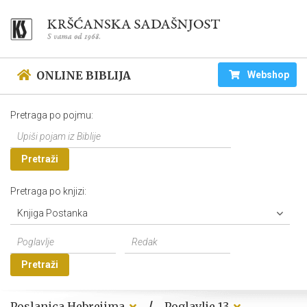
ONLINE BIBLIJA
Webshop
Pretraga po pojmu:
Pretraži
Pretraga po knjizi:
Knjiga Postanka
Pretraži
/
Poslanica Hebrejima
Poglavlje 13