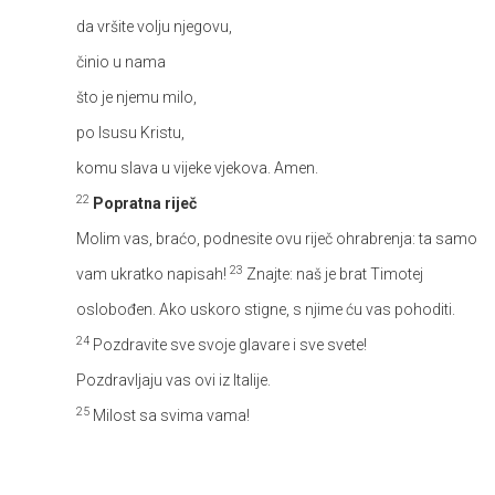
da vršite volju njegovu,
činio u nama
što je njemu milo,
po Isusu Kristu,
komu slava u vijeke vjekova. Amen.
22
Popratna riječ
Molim vas, braćo, podnesite ovu riječ ohrabrenja: ta samo
23
vam ukratko napisah!
Znajte: naš je brat Timotej
oslobođen. Ako uskoro stigne, s njime ću vas pohoditi.
24
Pozdravite sve svoje glavare i sve svete!
Pozdravljaju vas ovi iz Italije.
25
Milost sa svima vama!