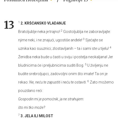
13
1
2. KRŠĆANSKO VLADANJE
2
Bratoljublje neka je trajno!
Gostoljublja ne zaboravljajte:
3
njime neki, i ne znajući, ugostiše anđele!
Sjećajte se
4
uznika kao suuznici; zlostavljanih – ta i sami ste u tijelu!
Ženidba neka bude u časti u sviju i postelja neokaljana! Jer
5
bludnicima će i preljubnicima suditi Bog.
U življenju ne
budite srebroljupci, zadovoljni onim što imate! Ta on je
6
rekao:
Ne, neću te zapustiti i neću te ostaviti.
Zato možemo
pouzdano reći:
Gospodin mi je pomoćnik, ja ne strahujem:
što mi tko može?
7
3. JELA ILI MILOST