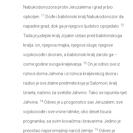
Nabukodonozora protiv Jeruzalema i grad je bio
11
opkoljen.
Dođe i babilonski kralj Nabukodonozor da
12
napadne grad, dok ga je njegovo ljudstvo opsjedalo.
Tada je judejski kralj Jojakin izišao pred babilonskoga
kralja: on, njegova majka, njegove sluge, njegove
vojskovođe i dvorani, a babilonski kralj zarobi ga –
13
osme godine svoga kraljevanja.
On je odnio sve iz
riznice doma Jahvina i iz riznica kraljevskog dvora i
razbio je sve zlatne predmete koje je Salomon, kralj
Izraela, načinio za svetište Jahvino. Tako se ispunila riječ
14
Jahvina.
Odveo je u progonstvo sav Jeruzalem, sve
vojskovođe i sve vrsne ratnike, oko deset tisuća
prognanika, sa svim kovačima i bravarima. Jedino je
15
preostao najsiromašniji narod zemlje.
Odveo je