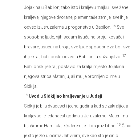
Jojakina u Babilon; tako isto i kraljevu majku i sve žene
kraljeve, njegove dvorane, plemenitaše zemlje, sve ih je
16
odveo iz Jeruzalema u progonstvo u Babilon.
Sve
sposobne ljude, njih sedam tisuća na broju; kovače i
bravare, tisuću na broju; sve ljude sposobne za boj, sve
17
ih je kralj babilonski odveo u Babilon, u sužanjstvo.
Babilonski je kralj postavio za kralja mjesto Jojakina
njegova strica Mataniju, ali mu je promijenio ime u
Sidkija.
18
Uvod u Sidkijino kraljevanje u Judeji
Sidkiji je bila dvadeset i jedna godina kad se zakraljio, a
kraljevao je jedanaest godina u Jeruzalemu. Materi mu
19
bijaše ime Hamitala, kći Jeremije, i bila je iz Libne.
Činio
je što je zlo u očima Jahvinim, sve kao što je činio