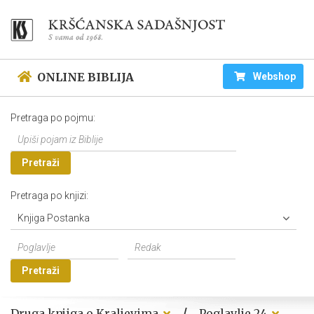
ONLINE BIBLIJA
Webshop
Pretraga po pojmu:
Pretraži
Pretraga po knjizi:
Knjiga Postanka
Pretraži
/
Druga knjiga o Kraljevima
Poglavlje 24