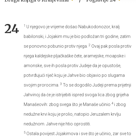
24
1
U njegovo je vrijeme došao Nabukodonozor, kralj
babilonski, i Jojakim mu je bio podložan tri godine, zatim
2
se ponovno pobunio protiv njega.
Ovaj pak posla protiv
njega kaldejske pljačkaške čete, aramejske, moapske i
amonske, sve ih posla protiv Judeje da je opustoše,
potvrđujući riječ koju je Jahve bio objavio po slugama
3
svojim prorocima.
To se dogodilo Judeji prema prijetnji
Jahvinoj da će je istrijebiti ispred svoga lica zbog grijeha
4
Manašeovih: zbog svega što je Manaše učinio
i zbog
nedužne krvi koju je prolio, natopio Jeruzalem krvlju
nedužnom. Jahve nije htio oprostiti.
5
Ostala povijest Jojakimova i sve što je učinio, zar sve to