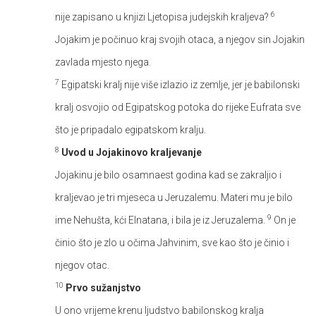
6
nije zapisano u knjizi Ljetopisa judejskih kraljeva?
Jojakim je počinuo kraj svojih otaca, a njegov sin Jojakin
zavlada mjesto njega.
7
Egipatski kralj nije više izlazio iz zemlje, jer je babilonski
kralj osvojio od Egipatskog potoka do rijeke Eufrata sve
što je pripadalo egipatskom kralju.
8
Uvod u Jojakinovo kraljevanje
Jojakinu je bilo osamnaest godina kad se zakraljio i
kraljevao je tri mjeseca u Jeruzalemu. Materi mu je bilo
9
ime Nehušta, kći Elnatana, i bila je iz Jeruzalema.
On je
činio što je zlo u očima Jahvinim, sve kao što je činio i
njegov otac.
10
Prvo sužanjstvo
U ono vrijeme krenu ljudstvo babilonskog kralja