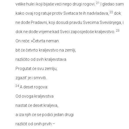
21
velike hule i koji bijaše veći nego drugi rogovi.
I gledao sam
22
kako ovaj rog ratuje protiv Svetaca te ih nadvladava,
dok
ne dođe Pradavni, koji dosudi pravdu Svecima Svevišnjega, i
23
dok ne dođe vrijeme kad Sveci zaposjedoše kraljevstvo.
On reče:
»Četvrta neman
bit će četvrto kraljevstvo na zemlji,
različito od svih kraljevstava.
Progutat će svu zemlju,
zgazit’ je i smrviti.
24
A deset rogova:
Od ovoga kraljevstva
nastat će deset kraljeva,
a iza njih će se podići jedan drugi
različit od onih prvih –