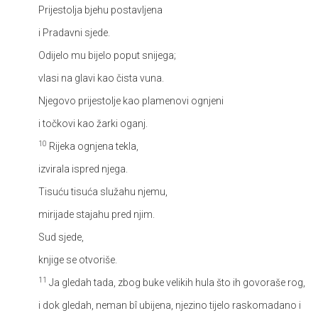
Prijestolja bjehu postavljena
i Pradavni sjede.
Odijelo mu bijelo poput snijega;
vlasi na glavi kao čista vuna.
Njegovo prijestolje kao plamenovi ognjeni
i točkovi kao žarki oganj.
10
Rijeka ognjena tekla,
izvirala ispred njega.
Tisuću tisuća služahu njemu,
mirijade stajahu pred njim.
Sud sjede,
knjige se otvoriše.
11
Ja gledah tada, zbog buke velikih hula što ih govoraše rog,
i dok gledah, neman bî ubijena, njezino tijelo raskomadano i