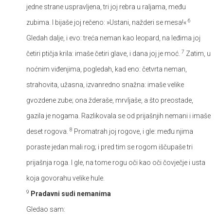
jedne strane uspravljena, tri joj rebra u raljama, među
6
zubima. I bijaše joj rečeno: »Ustani, nažderi se mesa!«
Gledah dalje, i evo: treća neman kao leopard, na leđima joj
7
četiri ptičja krila: imaše četiri glave, i dana joj je moć.
Zatim, u
noćnim viđenjima, pogledah, kad eno: četvrta neman,
strahovita, užasna, izvanredno snažna: imaše velike
gvozdene zube; ona žderaše, mrvljaše, a što preostade,
gazila je nogama. Razlikovala se od prijašnjih nemani i imaše
8
deset rogova.
Promatrah joj rogove, i gle: među njima
poraste jedan mali rog; i pred tim se rogom iščupaše tri
prijašnja roga. I gle, na tome rogu oči kao oči čovječje i usta
koja govorahu velike hule.
9
Pradavni sudi nemanima
Gledao sam: