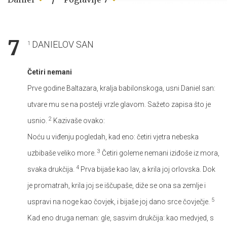
7
DANIELOV SAN
1
Četiri nemani
Prve godine Baltazara, kralja babilonskoga, usni Daniel san:
utvare mu se na postelji vrzle glavom. Sažeto zapisa što je
2
usnio.
Kazivaše ovako:
Noću u viđenju pogledah, kad eno: četiri vjetra nebeska
3
uzbibaše veliko more.
Četiri goleme nemani iziđoše iz mora,
4
svaka drukčija.
Prva bijaše kao lav, a krila joj orlovska. Dok
je promatrah, krila joj se iščupaše, diže se ona sa zemlje i
5
uspravi na noge kao čovjek, i bijaše joj dano srce čovječje.
Kad eno druga neman: gle, sasvim drukčija: kao medvjed, s