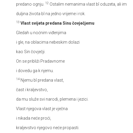
12
predano ognju.
Ostalim nemanima vlast bî oduzeta, ali im
duljina života bî na jedno vrijeme i rok.
13
Vlast svijeta predana Sinu čovječjemu
Gledah u noćnim viđenjima
i gle, na oblacima nebeskim dolazi
kao Sin čovječji.
On se približi Pradavnome
i dovedu ga k njemu.
14
Njemu bî predana vlast,
čast i kraljevstvo,
da mu služe svi narodi, plemena i jezici.
Vlast njegova vlast je vječna
i nikada neće proći,
kraljevstvo njegovo neće propasti.