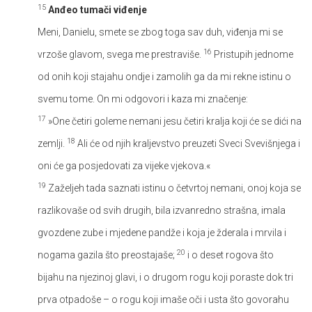
15
Anđeo tumači viđenje
Meni, Danielu, smete se zbog toga sav duh, viđenja mi se
16
vrzoše glavom, svega me prestraviše.
Pristupih jednome
od onih koji stajahu ondje i zamolih ga da mi rekne istinu o
svemu tome. On mi odgovori i kaza mi značenje:
17
»One četiri goleme nemani jesu četiri kralja koji će se dići na
18
zemlji.
Ali će od njih kraljevstvo preuzeti Sveci Svevišnjega i
oni će ga posjedovati za vijeke vjekova.«
19
Zaželjeh tada saznati istinu o četvrtoj nemani, onoj koja se
razlikovaše od svih drugih, bila izvanredno strašna, imala
gvozdene zube i mjedene pandže i koja je žderala i mrvila i
20
nogama gazila što preostajaše;
i o deset rogova što
bijahu na njezinoj glavi, i o drugom rogu koji poraste dok tri
prva otpadoše – o rogu koji imaše oči i usta što govorahu