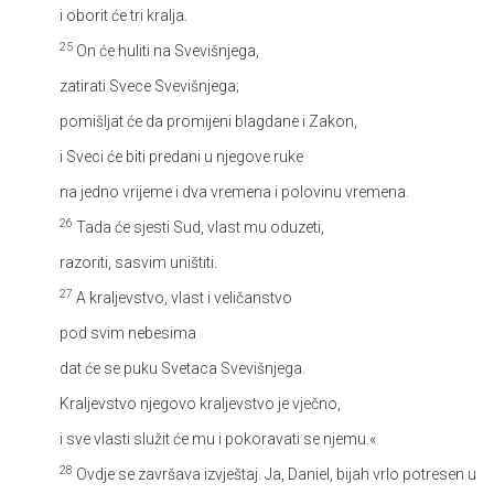
i oborit će tri kralja.
25
On će huliti na Svevišnjega,
zatirati Svece Svevišnjega;
pomišljat će da promijeni blagdane i Zakon,
i Sveci će biti predani u njegove ruke
na jedno vrijeme i dva vremena i polovinu vremena.
26
Tada će sjesti Sud, vlast mu oduzeti,
razoriti, sasvim uništiti.
27
A kraljevstvo, vlast i veličanstvo
pod svim nebesima
dat će se puku Svetaca Svevišnjega.
Kraljevstvo njegovo kraljevstvo je vječno,
i sve vlasti služit će mu i pokoravati se njemu.«
28
Ovdje se završava izvještaj. Ja, Daniel, bijah vrlo potresen u