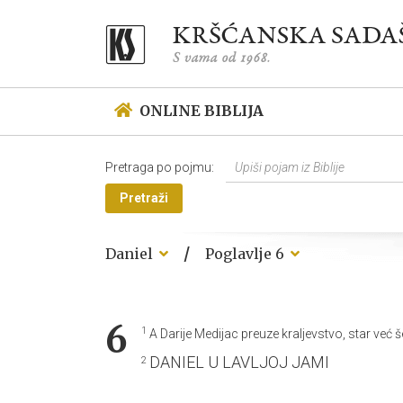
ONLINE BIBLIJA
Pretraga po pojmu:
Pretraži
/
Daniel
Poglavlje 6
6
1
A Darije Medijac preuze kraljevstvo, star već š
DANIEL U LAVLJOJ JAMI
2