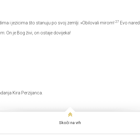
27
ima i jezicima što stanuju po svoj zemlji: »Obilovali mirom!
Evo nared
vim:
On je Bog živi, on ostaje dovijeka!
ladanja Kira Perzijanca.
Skoči na vrh