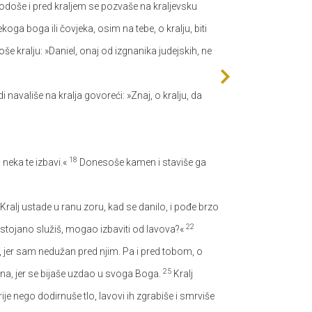
doše i pred kraljem se pozvaše na kraljevsku
ga boga ili čovjeka, osim na tebe, o kralju, biti
še kralju: »Daniel, onaj od izgnanika judejskih, ne
udi navališe na kralja govoreći: »Znaj, o kralju, da
18
 neka te izbavi.«
Donesoše kamen i staviše ga
Kralj ustade u ranu zoru, kad se danilo, i pođe brzo
22
ostojano služiš, mogao izbaviti od lavova?«
, jer sam nedužan pred njim. Pa i pred tobom, o
25
đena, jer se bijaše uzdao u svoga Boga.
Kralj
rije nego dodirnuše tlo, lavovi ih zgrabiše i smrviše