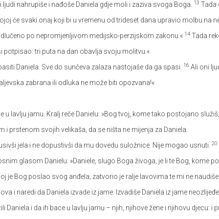
13
 ljudi nahrupiše i nađoše Daniela gdje moli i zaziva svoga Boga.
Tada o
joj će svaki onaj koji bi u vremenu od trideset dana upravio molbu na neko
14
je odlučeno po nepromjenljivom medijsko-perzijskom zakonu.«
Tada reko
si potpisao: tri puta na dan obavlja svoju molitvu.«
16
či spasiti Daniela. Sve do sunčeva zalaza nastojaše da ga spasi.
Ali oni lj
jevska zabrana ili odluka ne može biti opozvana!«
 u lavlju jamu. Kralj reče Danielu: »Bog tvoj, kome tako postojano služiš,
m i prstenom svojih velikaša, da se ništa ne mijenja za Daniela.
20
kusivši jela i ne dopustivši da mu dovedu suložnice. Nije mogao usnuti.
osnim glasom Danielu: »Daniele, slugo Boga živoga, je li te Bog, kome p
j je Bog poslao svog anđela; zatvorio je ralje lavovima te mi ne naudiše
ova i naredi da Daniela izvade iz jame. Izvadiše Daniela iz jame neozlije
 Daniela i da ih bace u lavlju jamu – njih, njihove žene i njihovu djecu: i p