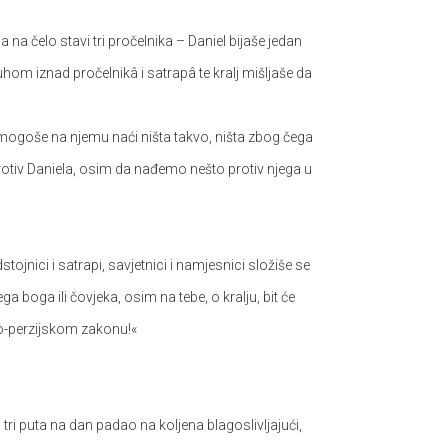
 na čelo stavi tri pročelnika – Daniel bijaše jedan
hom iznad pročelnikâ i satrapâ te kralj mišljaše da
e mogoše na njemu naći ništa takvo, ništa zbog čega
rotiv Daniela, osim da nađemo nešto protiv njega u
stojnici i satrapi, savjetnici i namjesnici složiše se
a boga ili čovjeka, osim na tebe, o kralju, bit će
ko-perzijskom zakonu!«
tri puta na dan padao na koljena blagoslivljajući,