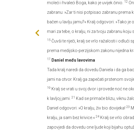
12
moleći i hvaleći Boga, kako je uvijek činio.
Oni
zabranu: »Zar ti nisi potpisao zabranu prema ko
bačen u lavlju jamu?« Kralj odgovori: »Tako 
mari za tebe, o kralju, ni za tvoju zabranu koju 
15
Čuvši te riječi, kralj se vrlo ražalosti i odlu
prema medijsko-perzijskom zakonu nijedna kral
17
Daniel među lavovima
Tada kralj naredi da dovedu Daniela i da ga bace
jami na otvor. Kralj ga zapečati prstenom svoji
19
Kralj se vrati u svoj dvor i provede noć ne o
21
k lavljoj jami.
Kad se primače blizu, viknu žal
23
Daniel odgovori: »O kralju, živ bio dovijeka!
Mo
24
kralju, ja sam bez krivice.«
Kralj se vrlo obrad
zapovjedi da dovedu one ljude koji bijahu optužili