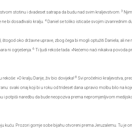
3
evstvom stotinu i dvadeset satrapa da budu nad svim kraljevstvom.
Njima
4
e ne bi dosađivalo kralju.
Daniel se toliko isticaše svojim izvanrednim du
d, štogod oko državne uprave, zbog čega bi mogli optužiti Daniela; ali n
6
emara ni ogrješenja.
Ti ljudi rekoše tada: »Nećemo naći nikakva povoda p
8
 rekoše: »O kralju Darije, živ bio dovijeka!
Svi pročelnici kraljevstva, pred
ranu: svaki onaj koji bi u roku od trideset dana upravio molbu bilo na kojeg
ranu i potpiši naredbu da bude neopoziva prema nepromjenljivom medijs
oju kuću. Prozori gornje sobe bijahu otvoreni prema Jeruzalemu. Tu je on 