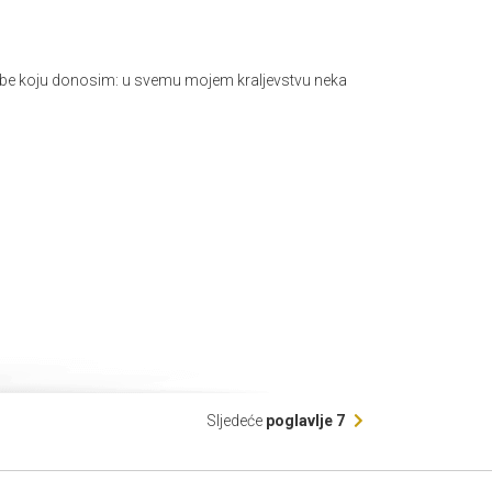
be koju donosim: u svemu mojem kraljevstvu neka
Sljedeće
poglavlje 7