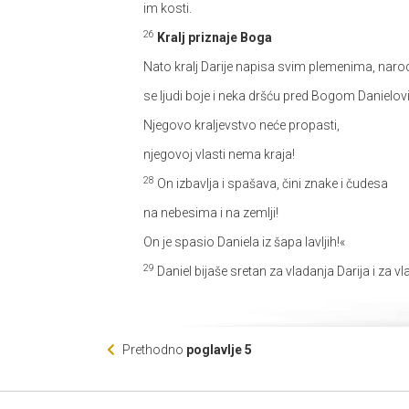
im kosti.
26
Kralj priznaje Boga
Nato kralj Darije napisa svim plemenima, narod
se ljudi boje i neka dršću pred Bogom Danielo
Njegovo kraljevstvo neće propasti,
njegovoj vlasti nema kraja!
28
On izbavlja i spašava, čini znake i čudesa
na nebesima i na zemlji!
On je spasio Daniela iz šapa lavljih!«
29
Daniel bijaše sretan za vladanja Darija i za v
Prethodno
poglavlje 5