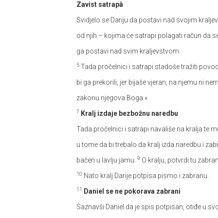
Zavist satrapâ
Svidjelo se Dariju da postavi nad svojim kralj
od njih – kojima će satrapi polagati račun da s
ga postavi nad svim kraljevstvom.
5
Tada pročelnici i satrapi stadoše tražiti povo
bi ga prekorili, jer bijaše vjeran, na njemu ni n
zakonu njegova Boga.«
7
Kralj izdaje bezbožnu naredbu
Tada pročelnici i satrapi navališe na kralja te mu
u tome da bi trebalo da kralj izda naredbu i zab
9
bačen u lavlju jamu.
O kralju, potvrdi tu zab
10
Nato kralj Darije potpisa pismo i zabranu.
11
Daniel se ne pokorava zabrani
Saznavši Daniel da je spis potpisan, otiđe u sv