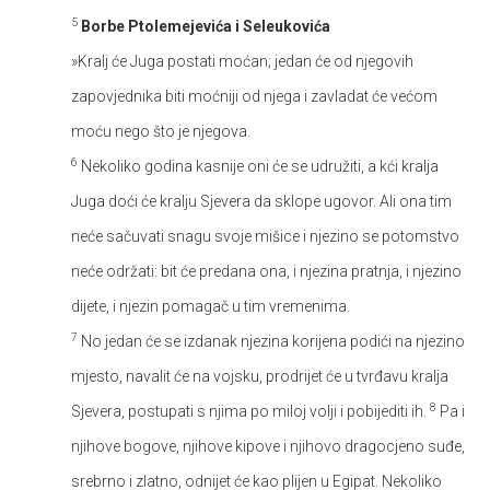
5
Borbe Ptolemejevića i Seleukovića
»Kralj će Juga postati moćan; jedan će od njegovih
zapovjednika biti moćniji od njega i zavladat će većom
moću nego što je njegova.
6
Nekoliko godina kasnije oni će se udružiti, a kći kralja
Juga doći će kralju Sjevera da sklope ugovor. Ali ona tim
neće sačuvati snagu svoje mišice i njezino se potomstvo
neće održati: bit će predana ona, i njezina pratnja, i njezino
dijete, i njezin pomagač u tim vremenima.
7
No jedan će se izdanak njezina korijena podići na njezino
mjesto, navalit će na vojsku, prodrijet će u tvrđavu kralja
8
Sjevera, postupati s njima po miloj volji i pobijediti ih.
Pa i
njihove bogove, njihove kipove i njihovo dragocjeno suđe,
srebrno i zlatno, odnijet će kao plijen u Egipat. Nekoliko