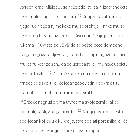
utvrđeni grad. Mišice Juga neće odoljeti, pa ni izabrane čete
16
neće imati snage da se odupru.
Onaj će navaliti protiv
njega i učinit će s njime kako mu se prohtije – nitko mu se
neće oprijeti: zaustavit će se u Divoti, uništenje je u njegovim
17
rukama.
Čvrsto odlučivši da se pošto-poto domogne
svega njegova kraljevstva, sklopit će s njim ugovor dajući
mu jednu kćer za ženu da ga upropasti, ali mu neće uspjeti,
18
neće se to zbiti.
Zatim će se okrenuti prema otocima i
mnoge će osvojiti, ali će jedan zapovjednik dokrajčiti tu
sramotu, sramotu mu sramotom vratiti.
19
Brže će nagnuti prema utvrdama svoje zemlje, ali će
20
posrnuti, pasti, više ga neće biti.
Na njegovo će mjesto
doći jedan koji će u diku kraljevstva poslati poreznika, ali će
u kratko vrijeme poginuti bez gnjeva i boja.«