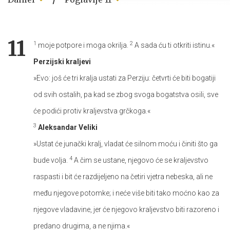
11
1
2
moje potpore i moga okrilja.
A sada ću ti otkriti istinu.«
Perzijski kraljevi
»Evo: još će tri kralja ustati za Perziju: četvrti će biti bogatiji
od svih ostalih, pa kad se zbog svoga bogatstva osili, sve
će podići protiv kraljevstva grčkoga.«
3
Aleksandar Veliki
»Ustat će junački kralj, vladat će silnom moću i činiti što ga
4
bude volja.
A čim se ustane, njegovo će se kraljevstvo
raspasti i bit će razdijeljeno na četiri vjetra nebeska, ali ne
među njegove potomke; i neće više biti tako moćno kao za
njegove vladavine, jer će njegovo kraljevstvo biti razoreno i
predano drugima, a ne njima.«