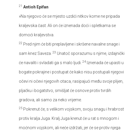
21
Antioh Epifan
»Na njegovo će se mjesto uzdići nitkov kome ne pripada
kraljevska čast. Ali on će iznenada doći i spletkama se
domoći kraljevstva.
22
Pred njim će biti preplavljene i skršene navalne snage i
23
sam knez Saveza.
Unatoč sporazumu s njime, izdajnički
24
će navaliti i svladati ga s malo ljudi.
Iznenada će upasti u
bogate pokrajine i postupat će kako nisu postupali njegovi
očevi ni očevi njegovih otaca, rasipajući među svoje plijen,
pljačku i bogatstvo, smišljat će osnove protiv tvrdih
gradova, ali samo za neko vrijeme.
25
Pokrenut će, s velikom vojskom, svoju snagu i hrabrost
protiv kralja Juga. Kralj Juga krenut će u rat s mnogom i
moćnom vojskom, ali neće izdržati, jer će se protiv njega