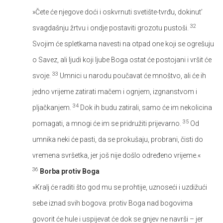
»Čete će njegove doći i oskvrnuti svetište-tvrđu, dokinut’
32
svagdašnju žrtvu i ondje postaviti grozotu pustoši.
Svojim će spletkama navesti na otpad one koji se ogrešuju
o Savez, ali ljudi koji ljube Boga ostat će postojani i vršit će
33
svoje.
Umnici u narodu poučavat će mnoštvo, ali će ih
jedno vrijeme zatirati mačem i ognjem, izgnanstvom i
34
pljačkanjem.
Dok ih budu zatirali, samo će im nekolicina
35
pomagati, a mnogi će im se pridružiti prijevarno.
Od
umnika neki će pasti, da se prokušaju, probrani, čisti do
vremena svršetka, jer još nije došlo određeno vrijeme.«
36
Borba protiv Boga
»Kralj će raditi što god mu se prohtije, uznoseći i uzdižući
sebe iznad svih bogova: protiv Boga nad bogovima
govorit će hule i uspijevat će dok se gnjev ne navrši – jer