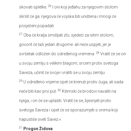
26
skovati spletke.
I oni koji jeđahu za njegovim stolom
skršit će ga: njegova će vojska biti uništena i mnogi će
posječeni popadati.
27
Oba će kralja smišljati zlo; sjedeći za istim stolom,
govorit će laži jedan drugome: ali neće uspjeti, jer je
28
svršetak odložen do određenog vremena.
Vratit će se on
u svoju zemlju s velikim blagom; srcem protiv svetoga
Saveza, učinit će svoje i vratiti se u svoju zemlju.
29
U određeno vrijeme opet će krenuti protiv Juga, ali sada
30
neće biti kao prvi put.
Kitimski će brodovi navaliti na
njega, i on će se uplašiti. Vratit će se, bjesnjeti protiv
svetoga Saveza i opet će se sporazumjeti s onima koji
napustiše sveti Savez.«
31
Progon Židova