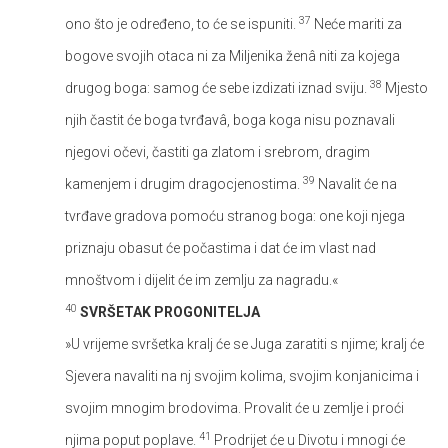
37
ono što je određeno, to će se ispuniti.
Neće mariti za
bogove svojih otaca ni za Miljenika ženâ niti za kojega
38
drugog boga: samog će sebe izdizati iznad sviju.
Mjesto
njih častit će boga tvrđavâ, boga koga nisu poznavali
njegovi očevi, častiti ga zlatom i srebrom, dragim
39
kamenjem i drugim dragocjenostima.
Navalit će na
tvrđave gradova pomoću stranog boga: one koji njega
priznaju obasut će počastima i dat će im vlast nad
mnoštvom i dijelit će im zemlju za nagradu.«
40
SVRŠETAK PROGONITELJA
»U vrijeme svršetka kralj će se Juga zaratiti s njime; kralj će
Sjevera navaliti na nj svojim kolima, svojim konjanicima i
svojim mnogim brodovima. Provalit će u zemlje i proći
41
njima poput poplave.
Prodrijet će u Divotu i mnogi će