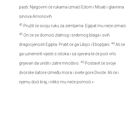
pasti. Njegovim će rukama izmaći Edom i Moab i glavnina
sinova Amonovih.
42
Pružit će svoju ruku za zemljama: Egipat mu neće izmaći.
43
On će se domoći zlatnog i srebrnog blaga i svih
44
dragocjenosti Egipta. Pratit će ga Libijci i Etiopljani.
Ali će
ga uznemiriti vijesti s istoka i sa sjevera te će poći vrlo
45
gnjevan da uništi i zatre mnoštvo.
Postavit će svoje
dvorske šatore između mora i svete gore Divote. Ali će i
njemu doći kraj, i nitko mu neće pomoći.«