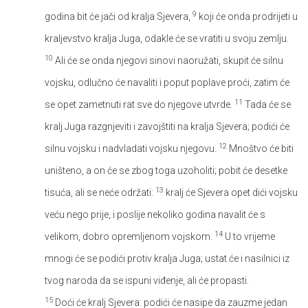
9
godina bit će jači od kralja Sjevera,
koji će onda prodrijeti u
kraljevstvo kralja Juga, odakle će se vratiti u svoju zemlju.
10
Ali će se onda njegovi sinovi naoružati, skupit će silnu
vojsku, odlučno će navaliti i poput poplave proći, zatim će
11
se opet zametnuti rat sve do njegove utvrde.
Tada će se
kralj Juga razgnjeviti i zavojštiti na kralja Sjevera; podići će
12
silnu vojsku i nadvladati vojsku njegovu.
Mnoštvo će biti
uništeno, a on će se zbog toga uzoholiti; pobit će desetke
13
tisuća, ali se neće održati:
kralj će Sjevera opet dići vojsku
veću nego prije, i poslije nekoliko godina navalit će s
14
velikom, dobro opremljenom vojskom.
U to vrijeme
mnogi će se podići protiv kralja Juga; ustat će i nasilnici iz
tvog naroda da se ispuni viđenje, ali će propasti.
15
Doći će kralj Sjevera: podići će nasipe da zauzme jedan