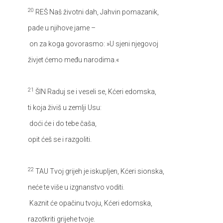
20
REŠ
Naš životni dah, Jahvin pomazanik,
pade u njihove jame –
on za koga govorasmo: »U sjeni njegovoj
živjet ćemo među narodima.«
21
ŠIN
Raduj se i veseli se, Kćeri edomska,
ti koja živiš u zemlji Usu:
doći će i do tebe čaša,
opit ćeš se i razgoliti.
22
TAU
Tvoj grijeh je iskupljen, Kćeri sionska,
neće te više u izgnanstvo voditi.
Kaznit će opačinu tvoju, Kćeri edomska,
razotkriti grijehe tvoje.