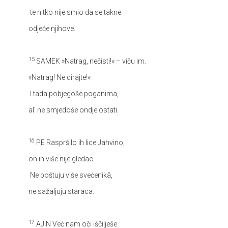
te nitko nije smio da se takne
odjeće njihove.
15
SAMEK
»Natrag, nečisti!« – viču im.
»Natrag! Ne dirajte!«
I tada pobjegoše poganima,
al' ne smjedoše ondje ostati.
16
PE
Raspršilo ih lice Jahvino,
on ih više nije gledao.
Ne poštuju više svećenikâ,
ne sažaljuju staraca.
17
AJIN
Već nam oči iščilješe