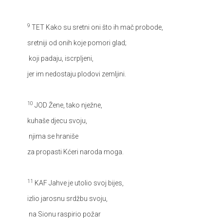
9
TET
Kako su sretni oni što ih mač probode,
sretniji od onih koje pomori glad;
koji padaju, iscrpljeni,
jer im nedostaju plodovi zemljini.
10
JOD
Žene, tako nježne,
kuhaše djecu svoju,
njima se hraniše
za propasti Kćeri naroda moga.
11
KAF
Jahve je utolio svoj bijes,
izlio jarosnu srdžbu svoju,
na Sionu raspirio požar