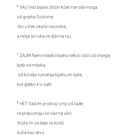
6
VAU
Veći bijaše zločin Kćeri naroda moga
od grijeha Sodome,
što u tren oka bi razorena,
a ničija se ruka ne diže na nju.
7
ZAJIN
Njeni mladići bijahu nekoć čišći od snijega,
bjelji od mlijeka,
od koralja rumenija bijahu im tijela,
lice glatko k'o safir.
8
HET
Sad im je obraz crnji od čađe,
ne prepoznaju se više na ulici.
Koža im se lijepi za kosti,
suha kao drvo.