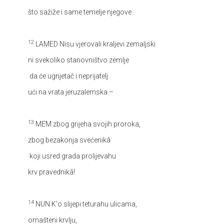
što sažiže i same temelje njegove.
12
LAMED
Nisu vjerovali kraljevi zemaljski
ni svekoliko stanovništvo zemlje
da će ugnjetač i neprijatelj
ući na vrata jeruzalemska –
13
MEM
zbog grijeha svojih proroka,
zbog bezakonja svećenikâ
koji usred grada prolijevahu
krv pravednikâ!
14
NUN
K'o slijepi teturahu ulicama,
omašteni krvlju,