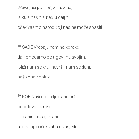
iščekujući pomoć, ali uzalud;
s kula naših zureć' u daljinu
očekivasmo narod koji nas ne može spasiti.
18
SADE
Vrebaju nam na korake
da ne hodamo po trgovima svojim.
Bliži nam se kraj, navršili nam se dani,
naš konac dolazi.
19
KOF
Naši gonitelji bijahu brži
od orlova na nebu;
u planini nas ganjahu,
u pustinji dočekivahu u zasjedi.