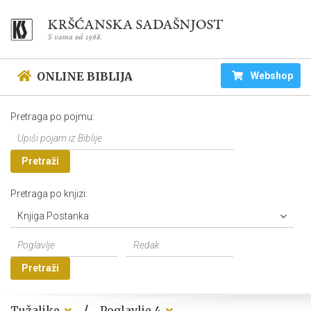
ONLINE BIBLIJA
Webshop
Pretraga po pojmu:
Pretraži
Pretraga po knjizi:
Knjiga Postanka
Pretraži
/
Tužaljke
Poglavlje 4