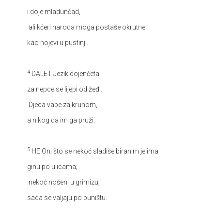
i doje mladunčad,
ali kćeri naroda moga postaše okrutne
kao nojevi u pustinji.
4
DALET
Jezik dojenčeta
za nepce se lijepi od žeđi.
Djeca vape za kruhom,
a nikog da im ga pruži.
5
HE
Oni što se nekoć sladiše biranim jelima
ginu po ulicama;
nekoć nošeni u grimizu,
sada se valjaju po buništu.