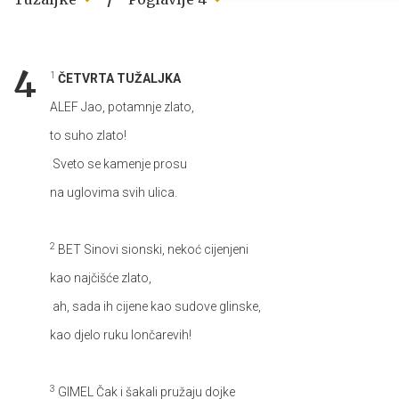
4
1
ČETVRTA TUŽALJKA
ALEF
Jao, potamnje zlato,
to suho zlato!
Sveto se kamenje prosu
na uglovima svih ulica.
2
BET
Sinovi sionski, nekoć cijenjeni
kao najčišće zlato,
ah, sada ih cijene kao sudove glinske,
kao djelo ruku lončarevih!
3
GIMEL
Čak i šakali pružaju dojke